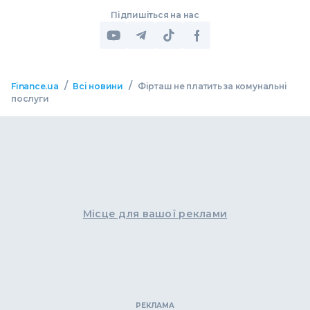
Підпишіться на нас
/
/
Finance.ua
Всі новини
Фірташ не платить за комунальні
послуги
Місце для вашої реклами