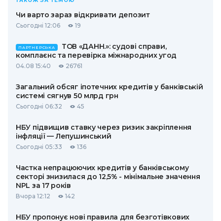
ТАКОЖ ЗА ТЕМОЮ
Чи варто зараз відкривати депозит
Сьогодні 12:06
19
ТОВ «ДАНН.»: судові справи,
ПАРТНЕРСЬКА
комплаєнс та перевірка міжнародних угод
04.08 15:40
26761
Загальний обсяг іпотечних кредитів у банківській
системі сягнув 50 млрд грн
Сьогодні 06:32
45
НБУ підвищив ставку через ризик закріплення
інфляції — Лепушинський
Сьогодні 05:33
136
Частка непрацюючих кредитів у банківському
секторі знизилася до 12,5% - мінімальне значення
NPL за 17 років
Вчора 12:12
142
НБУ пропонує нові правила для безготівкових