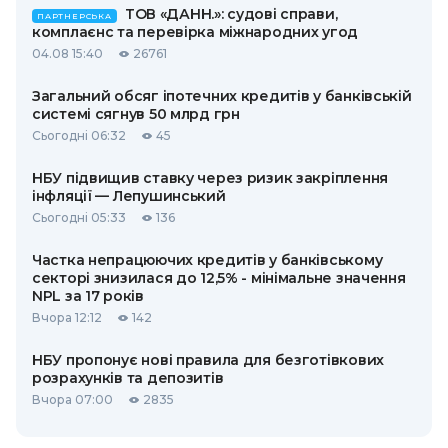
ТОВ «ДАНН.»: судові справи,
ПАРТНЕРСЬКА
комплаєнс та перевірка міжнародних угод
04.08 15:40
26761
Загальний обсяг іпотечних кредитів у банківській
системі сягнув 50 млрд грн
Сьогодні 06:32
45
НБУ підвищив ставку через ризик закріплення
інфляції — Лепушинський
Сьогодні 05:33
136
Частка непрацюючих кредитів у банківському
секторі знизилася до 12,5% - мінімальне значення
NPL за 17 років
Вчора 12:12
142
НБУ пропонує нові правила для безготівкових
розрахунків та депозитів
Вчора 07:00
2835