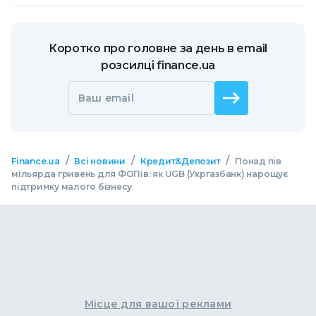
Коротко про головне за день в email
розсилці finance.ua
Ваш email
/
/
/
Finance.ua
Всі новини
Кредит&Депозит
Понад пів
мільярда гривень для ФОПів: як UGB (Укргазбанк) нарощує
підтримку малого бізнесу
Місце для вашої реклами