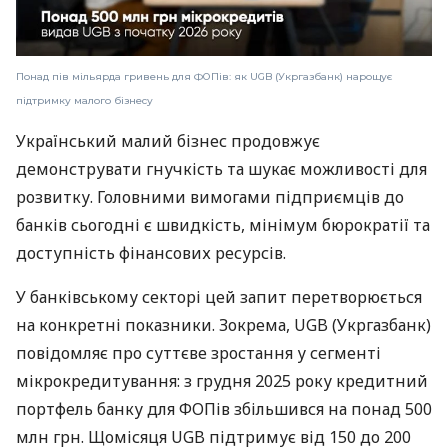
Понад пів мільярда гривень для ФОПів: як UGB (Укргазбанк) нарощує
підтримку малого бізнесу
Український малий бізнес продовжує
демонструвати гнучкість та шукає можливості для
розвитку. Головними вимогами підприємців до
банків сьогодні є швидкість, мінімум бюрократії та
доступність фінансових ресурсів.
У банківському секторі цей запит перетворюється
на конкретні показники. Зокрема, UGB (Укргазбанк)
повідомляє про суттєве зростання у сегменті
мікрокредитування: з грудня 2025 року кредитний
портфель банку для ФОПів збільшився на понад 500
млн грн. Щомісяця UGB підтримує від 150 до 200