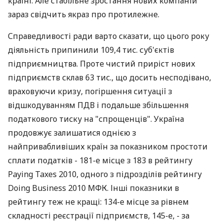
країні. Але стабільне зростання нових компаній
зараз свідчить якраз про протилежне.
Справедливості ради варто сказати, що цього року
діяльність припинили 109,4 тис. суб'єктів
підприємництва. Проте чистий приріст нових
підприємств склав 63 тис., що досить несподівано,
враховуючи кризу, погіршення ситуації з
відшкодуванням ПДВ і подальше збільшення
податкового тиску на "спрощенців". Україна
продовжує залишатися однією з
найпривабливіших країн за показником простоти
сплати податків - 181-е місце з 183 в рейтингу
Paying Taxes 2010, одного з підрозділів рейтингу
Doing Business 2010 МФК. Інші показники в
рейтингу теж не кращі: 134-е місце за рівнем
складності реєстрації підприємств, 145-е, - за