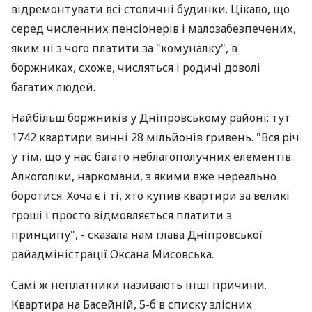
відремонтувати всі столичні будинки. Цікаво, що
серед численних пенсіонерів і малозабезпечених,
яким ні з чого платити за "комуналку", в
боржниках, схоже, числяться і родичі доволі
багатих людей.
Найбільш боржників у Дніпровському районі: тут
1742 квартири винні 28 мільйонів гривень. "Вся річ
у тім, що у нас багато неблагополучних елементів.
Алкоголіки, наркомани, з якими вже нереально
боротися. Хоча є і ті, хто купив квартири за великі
гроші і просто відмовляється платити з
принципу", - сказала нам глава Дніпровської
райадміністрації Оксана Мисовська.
Самі ж неплатники називають інші причини.
Квартира на Басейній, 5-б в списку злісних