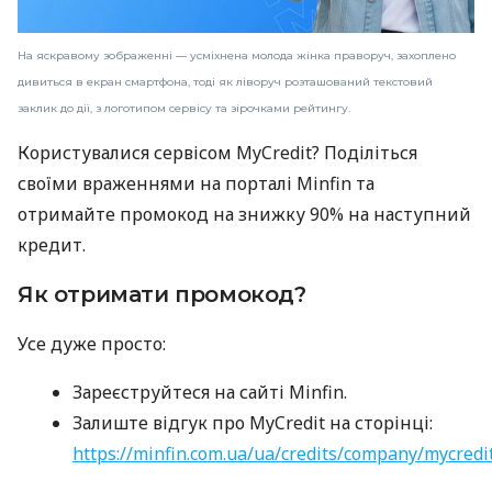
На яскравому зображенні — усміхнена молода жінка праворуч, захоплено
дивиться в екран смартфона, тоді як ліворуч розташований текстовий
заклик до дії, з логотипом сервісу та зірочками рейтингу.
Користувалися сервісом MyCredit? Поділіться
своїми враженнями на порталі Minfin та
отримайте промокод на знижку 90% на наступний
кредит.
Як отримати промокод?
Усе дуже просто:
Зареєструйтеся на сайті Minfin.
Залиште відгук про MyCredit на сторінці:
https://minfin.com.ua/ua/credits/company/mycredi