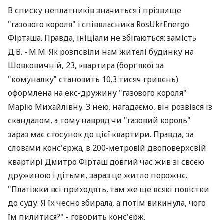
В списку неплатників значиться і прізвище
"газового короля" і співвласника RosUkrEnergo
Фірташа. Правда, ініціали не збігаються: замість
Д.В. - М.М. Як розповіли нам жителі будинку на
Шовковичній, 23, квартира (борг якої за
"комуналку" становить 10,3 тисяч гривень)
оформлена на екс-дружину "газового короля"
Марію Михайлівну. З нею, нагадаємо, він розвівся із
скандалом, а тому навряд чи "газовий король"
зараз має стосунок до цієї квартири. Правда, за
словами конс'єржа, в 200-метровій двоповерховій
квартирі Дмитро Фірташ довгий час жив зі своєю
дружиною і дітьми, зараз це житло порожнє.
"Платіжки всі приходять, там же ще всякі повістки
до суду. Я їх чесно збирала, а потім викинула, чого
їм пилитися?" - говорить конс'єрж.