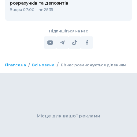
розрахунків та депозитів
Вчора 07:00
2835
Підпишіться на нас
/
/
Finance.ua
Всі новини
Бізнес розмножується діленням
Місце для вашої реклами