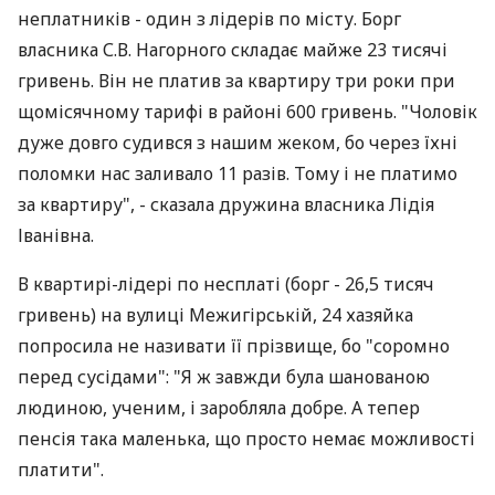
неплатників - один з лідерів по місту. Борг
власника С.В. Нагорного складає майже 23 тисячі
гривень. Він не платив за квартиру три роки при
щомісячному тарифі в районі 600 гривень. "Чоловік
дуже довго судився з нашим жеком, бо через їхні
поломки нас заливало 11 разів. Тому і не платимо
за квартиру", - сказала дружина власника Лідія
Іванівна.
В квартирі-лідері по несплаті (борг - 26,5 тисяч
гривень) на вулиці Межигірській, 24 хазяйка
попросила не називати її прізвище, бо "соромно
перед сусідами": "Я ж завжди була шанованою
людиною, ученим, і заробляла добре. А тепер
пенсія така маленька, що просто немає можливості
платити".