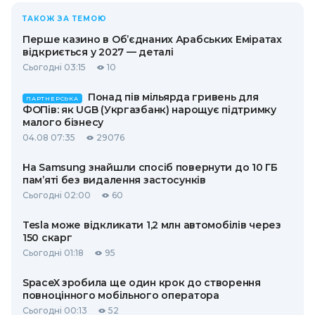
ТАКОЖ ЗА ТЕМОЮ
Перше казино в Об’єднаних Арабських Еміратах
відкриється у 2027 — деталі
Сьогодні 03:15
10
Понад пів мільярда гривень для
ПАРТНЕРСЬКА
ФОПів: як UGB (Укргазбанк) нарощує підтримку
малого бізнесу
04.08 07:35
29076
На Samsung знайшли спосіб повернути до 10 ГБ
пам’яті без видалення застосунків
Сьогодні 02:00
60
Tesla може відкликати 1,2 млн автомобілів через
150 скарг
Сьогодні 01:18
95
SpaceX зробила ще один крок до створення
повноцінного мобільного оператора
Сьогодні 00:13
52