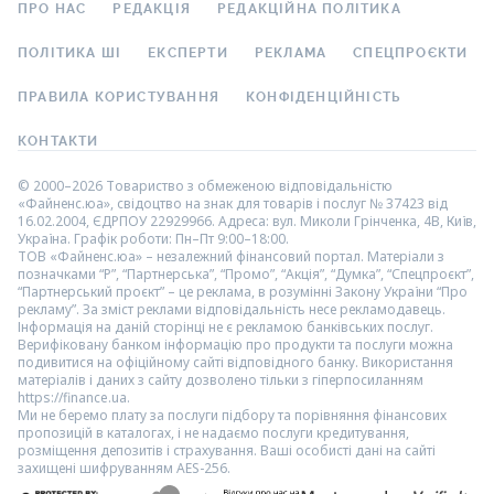
ПРО НАС
РЕДАКЦІЯ
РЕДАКЦІЙНА ПОЛІТИКА
ПОЛІТИКА ШІ
ЕКСПЕРТИ
РЕКЛАМА
СПЕЦПРОЄКТИ
ПРАВИЛА КОРИСТУВАННЯ
КОНФІДЕНЦІЙНІСТЬ
КОНТАКТИ
© 2000–2026 Товариство з обмеженою відповідальністю
«Файненс.юа», свідоцтво на знак для товарів і послуг № 37423 від
16.02.2004, ЄДРПОУ 22929966. Адреса: вул. Миколи Грінченка, 4В, Київ,
Україна. Графік роботи: Пн–Пт 9:00–18:00.
ТОВ «Файненс.юа» – незалежний фінансовий портал. Матеріали з
позначками “Р”, “Партнерська”, “Промо”, “Акція”, “Думка”, “Спецпроєкт”,
“Партнерський проєкт” – це реклама, в розумінні Закону України “Про
рекламу”. За зміст реклами відповідальність несе рекламодавець.
Інформація на даній сторінці не є рекламою банківських послуг.
Верифіковану банком інформацію про продукти та послуги можна
подивитися на офіційному сайті відповідного банку. Використання
матеріалів і даних з сайту дозволено тільки з гіперпосиланням
https://finance.ua.
Ми не беремо плату за послуги підбору та порівняння фінансових
пропозицій в каталогах, і не надаємо послуги кредитування,
розміщення депозитів і страхування. Ваші особисті дані на сайті
захищені шифруванням AES-256.