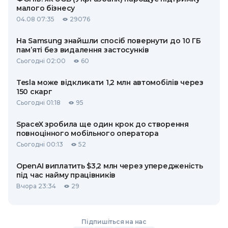
малого бізнесу
04.08 07:35
29076
На Samsung знайшли спосіб повернути до 10 ГБ
пам’яті без видалення застосунків
Сьогодні 02:00
60
Tesla може відкликати 1,2 млн автомобілів через
150 скарг
Сьогодні 01:18
95
SpaceX зробила ще один крок до створення
повноцінного мобільного оператора
Сьогодні 00:13
52
OpenAI виплатить $3,2 млн через упередженість
під час найму працівників
Вчора 23:34
29
Підпишіться на нас