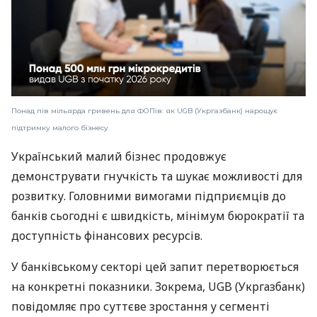
Понад пів мільярда гривень для ФОПів: як UGB (Укргазбанк) нарощує
підтримку малого бізнесу
Український малий бізнес продовжує
демонструвати гнучкість та шукає можливості для
розвитку. Головними вимогами підприємців до
банків сьогодні є швидкість, мінімум бюрократії та
доступність фінансових ресурсів.
У банківському секторі цей запит перетворюється
на конкретні показники. Зокрема, UGB (Укргазбанк)
повідомляє про суттєве зростання у сегменті