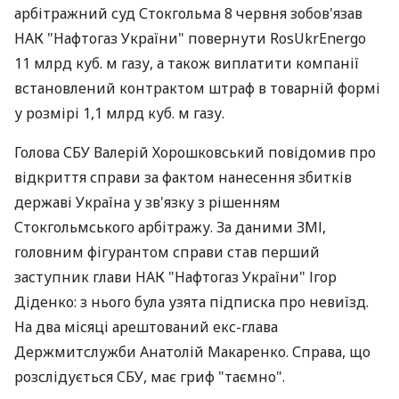
арбітражний суд Стокгольма 8 червня зобов'язав
НАК "Нафтогаз України" повернути RosUkrEnergo
11 млрд куб. м газу, а також виплатити компанії
встановлений контрактом штраф в товарній формі
у розмірі 1,1 млрд куб. м газу.
Голова СБУ Валерій Хорошковський повідомив про
відкриття справи за фактом нанесення збитків
державі Україна у зв'язку з рішенням
Стокгольмського арбітражу. За даними ЗМІ,
головним фігурантом справи став перший
заступник глави НАК "Нафтогаз України" Ігор
Діденко: з нього була узята підписка про невиїзд.
На два місяці арештований екс-глава
Держмитслужби Анатолій Макаренко. Справа, що
розслідується СБУ, має гриф "таємно".