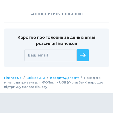
ПОДІЛИТИСЯ НОВИНОЮ
Коротко про головне за день в email
розсилці finance.ua
Ваш email
/
/
/
Finance.ua
Всі новини
Кредит&Депозит
Понад пів
мільярда гривень для ФОПів: як UGB (Укргазбанк) нарощує
підтримку малого бізнесу