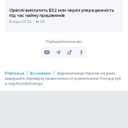
OpenAI виплатить $3,2 млн через упередженість
під час найму працівників
Вчора 23:34
29
Підпишіться на нас
/
/
Finance.ua
Всі новини
Держмитниця України на днях
завершить перевірку правочинності розмитнення 11 млрд куб
м газу RosUkrEnergo