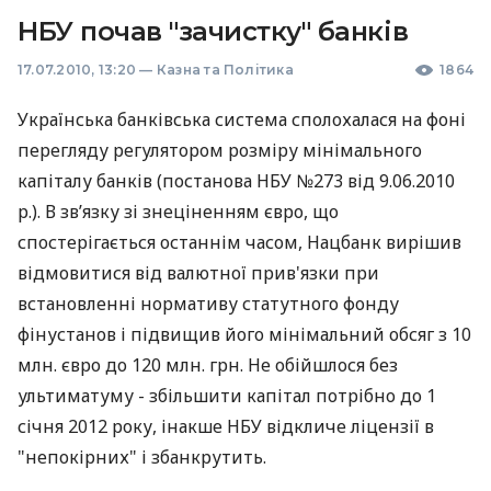
НБУ почав "зачистку" банків
17.07.2010, 13:20
—
Казна та Політика
1864
Українська банківська система сполохалася на фоні
перегляду регулятором розміру мінімального
капіталу банків (постанова НБУ №273 від 9.06.2010
р.). В зв’язку зі знеціненням євро, що
спостерігається останнім часом, Нацбанк вирішив
відмовитися від валютної прив'язки при
встановленні нормативу статутного фонду
фінустанов і підвищив його мінімальний обсяг з 10
млн. євро до 120 млн. грн. Не обійшлося без
ультиматуму - збільшити капітал потрібно до 1
січня 2012 року, інакше НБУ відкличе ліцензії в
"непокірних" і збанкрутить.