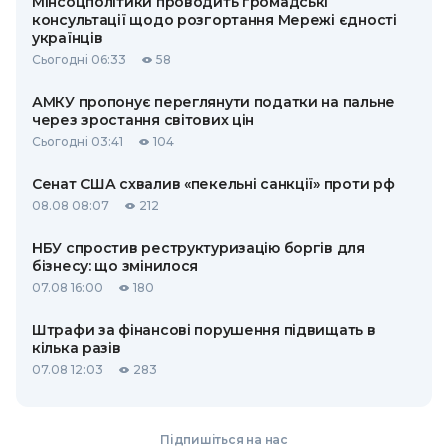
Мінсоцполітики проводить громадські
консультації щодо розгортання Мережі єдності
українців
Сьогодні 06:33
58
АМКУ пропонує переглянути податки на пальне
через зростання світових цін
Сьогодні 03:41
104
Сенат США схвалив «пекельні санкції» проти рф
08.08 08:07
212
НБУ спростив реструктуризацію боргів для
бізнесу: що змінилося
07.08 16:00
180
Штрафи за фінансові порушення підвищать в
кілька разів
07.08 12:03
283
Підпишіться на нас