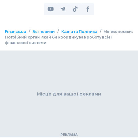
/
/
/
Finance.ua
Всі новини
Казна та Політика
Мінекономіки:
Потрібний орган, який би координував роботу всієї
фінансової системи
Місце для вашої реклами