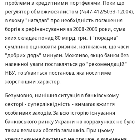
проблеми з кредитними портфелями. Поки що
регулятор обмежився листом (№47-412/5033-12004),
в якому "нагадав" про необхідність погашення
боргів з рефінансування за 2008-2009 роки, сума
яких складає понад 80 млрд. грн., і "порадив"
сумлінно оцінювати ризики, натякаючи, що часи
"добрих дядь" минули. Можливо, якщо банки без
належної уваги поставляться до "рекомендацій"
НБУ, то з’явиться постанова, яка носитиме
жорсткіший характер.
Безумовно, нинішня ситуація в банківському
секторі - суперліквідність - вимагає вжиття
особливих заходів. За всю історію існування
банківського ринку України на коррахунках не було
таких великих обсягів залишків. При цьому
кредитування фактично не працює, а залучення