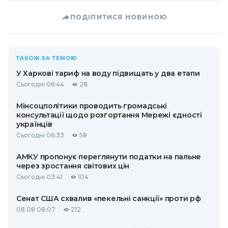
ПОДІЛИТИСЯ НОВИНОЮ
ТАКОЖ ЗА ТЕМОЮ
У Харкові тариф на воду підвищать у два етапи
Сьогодні 06:44
28
Мінсоцполітики проводить громадські
консультації щодо розгортання Мережі єдності
українців
Сьогодні 06:33
58
АМКУ пропонує переглянути податки на пальне
через зростання світових цін
Сьогодні 03:41
104
Сенат США схвалив «пекельні санкції» проти рф
08.08 08:07
212