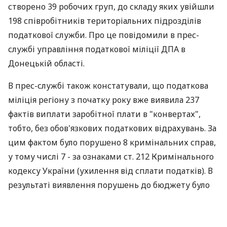
створено 39 робочих груп, до складу яких увійшли
198 співробітників територіальних підрозділів
податкової служби. Про це повідомили в прес-
службі управління податкової міліції ДПА в
Донецькій області.
В прес-службі також констатували, що податкова
міліція регіону з початку року вже виявила 237
фактів виплати заробітної плати в "конвертах",
тобто, без обов'язкових податкових відрахувань. За
цим фактом було порушено 8 кримінальних справ,
у тому числі 7 - за ознаками ст. 212 Кримінального
кодексу України (ухилення від сплати податків). В
результаті виявлення порушень до бюджету було
донараховано 793,3 тис. грн., стягнуто 704,3 тис.
грн.