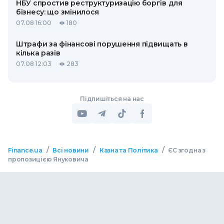
НБУ спростив реструктуризацію боргів для
бізнесу: що змінилося
07.08 16:00
180
Штрафи за фінансові порушення підвищать в
кілька разів
07.08 12:03
283
Підпишіться на нас
/
/
/
Finance.ua
Всі новини
Казна та Політика
ЄС згодна з
пропозицією Януковича