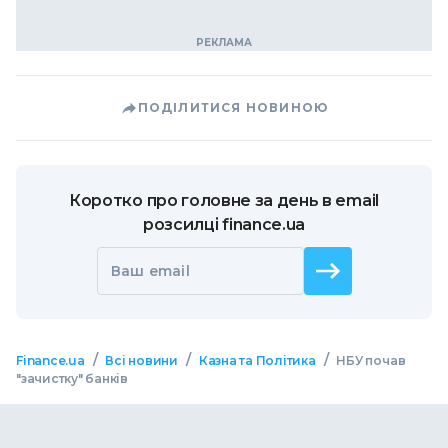
ПОДІЛИТИСЯ НОВИНОЮ
Коротко про головне за день в email
розсилці finance.ua
Ваш email
/
/
/
Finance.ua
Всі новини
Казна та Політика
НБУ почав
"зачистку" банків