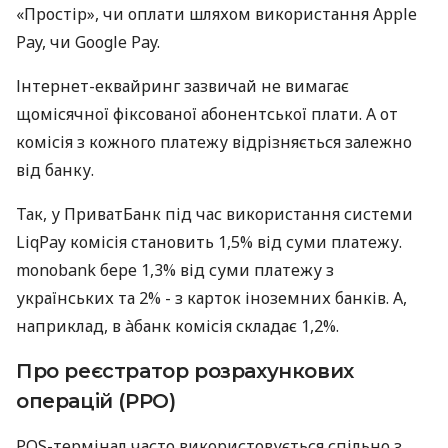
«Простір», чи оплати шляхом використання Apple
Pay, чи Google Pay.
Інтернет-еквайринг зазвичай не вимагає
щомісячної фіксованої абонентської плати. А от
комісія з кожного платежу відрізняється залежно
від банку.
Так, у ПриватБанк під час використання системи
LiqPay комісія становить 1,5% від суми платежу.
monobank бере 1,3% від суми платежу з
українських та 2% - з карток іноземних банків. А,
наприклад, в àбанк комісія складає 1,2%.
Про реєстратор розрахункових
операцій (РРО)
POS-термінал часто використовується спільно з