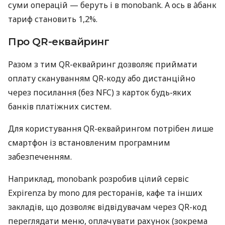
суми операцій — беруть і в monobank. А ось в àбанк
тариф становить 1,2%.
Про QR-еквайринг
Разом з тим QR-еквайринг дозволяє приймати
оплату скануванням QR-коду або дистанційно
через посилання (без NFC) з карток будь-яких
банків платіжних систем.
Для користування QR-еквайрингом потрібен лише
смартфон із встановленим програмним
забезпеченням.
Наприклад, monobank розробив цілий сервіс
Expirenza by mono для ресторанів, кафе та інших
закладів, що дозволяє відвідувачам через QR-код
переглядати меню, оплачувати рахунок (зокрема