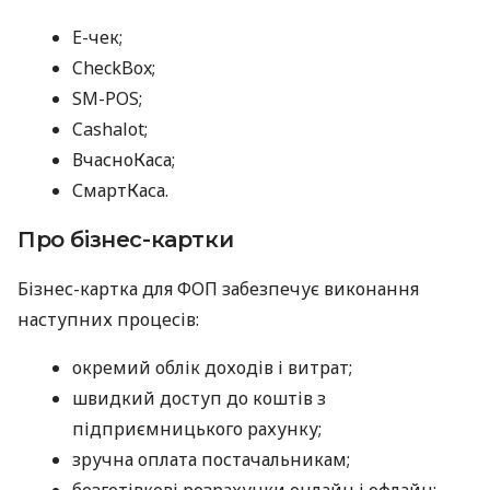
E-чек;
CheckBox;
SM-POS;
Cashalot;
ВчасноКаса;
СмартКаса.
Про бізнес-картки
Бізнес-картка для ФОП забезпечує виконання
наступних процесів:
окремий облік доходів і витрат;
швидкий доступ до коштів з
підприємницького рахунку;
зручна оплата постачальникам;
безготівкові розрахунки онлайн і офлайн;