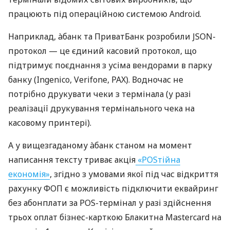
працюють під операційною системою Android.
Наприклад, àбанк та ПриватБанк розробили JSON-
протокол — це єдиний касовий протокол, що
підтримує поєднання з усіма вендорами в парку
банку (Ingenico, Verifone, PAX). Водночас не
потрібно друкувати чеки з термінала (у разі
реалізації друкування термінального чека на
касовому принтері).
А у вищезгаданому àбанк станом на момент
написання тексту триває акція
«POSтійна
економія»
, згідно з умовами якої під час відкриття
рахунку ФОП є можливість підключити еквайринг
без абонплати за POS-термінал у разі здійснення
трьох оплат бізнес-карткою Блакитна Mastercard на