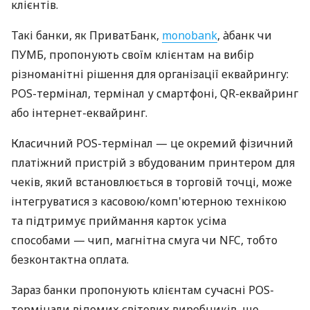
клієнтів.
Такі банки, як ПриватБанк,
monobank
, àбанк чи
ПУМБ, пропонують своїм клієнтам на вибір
різноманітні рішення для організації еквайрингу:
POS-термінал, термінал у смартфоні, QR-еквайринг
або інтернет-еквайринг.
Класичний POS-термінал — це окремий фізичний
платіжний пристрій з вбудованим принтером для
чеків, який встановлюється в торговій точці, може
інтегруватися з касовою/комп'ютерною технікою
та підтримує приймання карток усіма
способами — чип, магнітна смуга чи NFC, тобто
безконтактна оплата.
Зараз банки пропонують клієнтам сучасні POS-
термінали відомих світових виробників, що