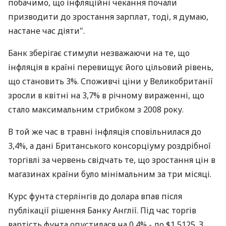
побачимо, що інфляційні чекання почали
призводити до зростання зарплат, тоді, я думаю,
настане час діяти".
Банк зберігає стимули незважаючи на те, що
інфляція в країні перевищує його цільовий рівень,
що становить 3%. Споживчі ціни у Великобританії
зросли в квітні на 3,7% в річному вираженні, що
стало максимальним стрибком з 2008 року.
В той же час в травні інфляція сповільнилася до
3,4%, а дані Британського консорціуму роздрібної
торгівлі за червень свідчать те, що зростання цін в
магазинах країни було мінімальним за три місяці.
Курс фунта стерлінгів до долара впав після
публікації рішення Банку Англії. Під час торгів
вартість фунта опустилася на 0,4% - до $1,5125. З