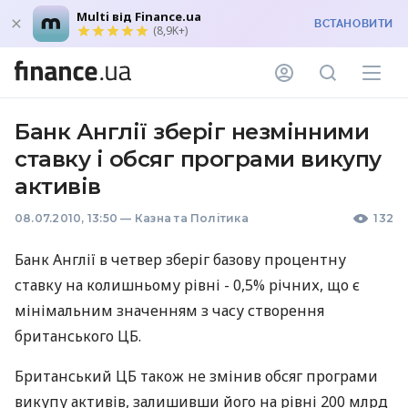
Multi від Finance.ua
ВСТАНОВИТИ
(8,9K+)
Банк Англії зберіг незмінними
ставку і обсяг програми викупу
активів
08.07.2010, 13:50
—
Казна та Політика
132
Банк Англії в четвер зберіг базову процентну
ставку на колишньому рівні - 0,5% річних, що є
мінімальним значенням з часу створення
британського ЦБ.
Британський ЦБ також не змінив обсяг програми
викупу активів, залишивши його на рівні 200 млрд