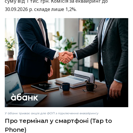
суму від 1 тис. грн. Комісія за еквайринг до
30.09.2026 р. складе лише 1,2%.
У àбанк триває акція для ФОП з підключення еквайрингу
Про термінал у смартфоні (Tap to
Phone)