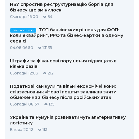
НБУ спростив реструктуризацію боргів для
бізнесу: що змінилося
Сьогодні 16:00
84
ТОП банківських рішень для ФОП:
ПАРТНЕРСЬКА
коли еквайринг, РРО та бізнес-картки в одному
сервісі
04.08 06:50
13135
Штрафи за фінансові порушення підвищать в
кілька разів
Сьогодні 12:03
212
Податкові канікули та вільні економічні зони:
співзасновник «Нової пошти» закликав зняти
обмеження з бізнесу після російських атак
Сьогодні 08:37
135
Україна та Румунія розвиватимуть альтернативну
логістику
Вчора 20:12
113