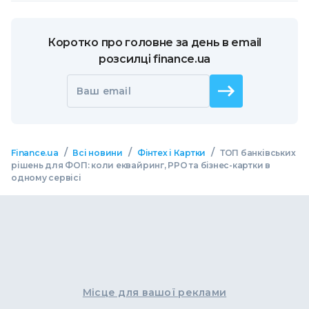
Коротко про головне за день в email
розсилці finance.ua
Ваш email
/
/
/
Finance.ua
Всі новини
Фінтех і Картки
ТОП банківських
рішень для ФОП: коли еквайринг, РРО та бізнес-картки в
одному сервісі
Місце для вашої реклами