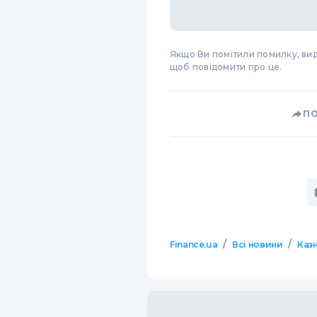
Якщо Ви помітили помилку, виді
щоб повідомити про це.
П
/
/
Finance.ua
Всі новини
Казн