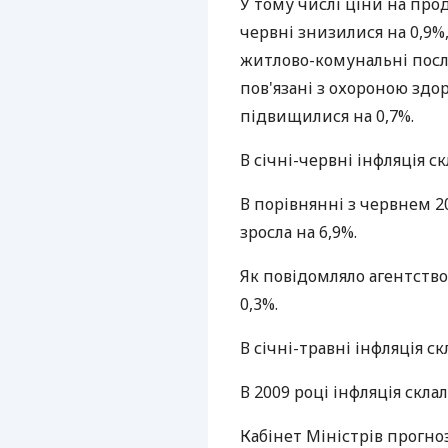
У тому числі ціни на прод
червні знизилися на 0,9%,
житлово-комунальні послу
пов'язані з охороною здоро
підвищилися на 0,7%.
В січні-червні інфляція ск
В порівнянні з червнем 20
зросла на 6,9%.
Як повідомляло агентство, 
0,3%.
В січні-травні інфляція ск
В 2009 році інфляція склала
Кабінет Міністрів прогно