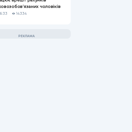
ацює арешт рахунків
ковозобов’язаних чоловіків
6:33
14334