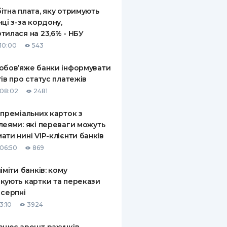
ітна плата, яку отримують
нці з-за кордону,
тилася на 23,6% - НБУ
10:00
543
обов’яже банки інформувати
тів про статус платежів
08:02
2481
 преміальних карток з
леями: які переваги можуть
ати нині VIP-клієнти банків
06:50
869
ліміти банків: кому
кують картки та перекази
 серпні
3:10
3924