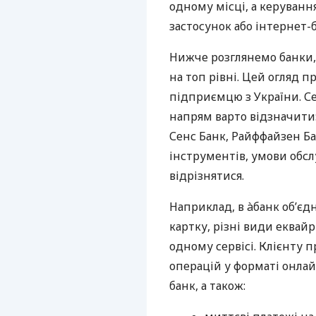
одному місці, а керуван
застосунок або інтернет-б
Нижче розглянемо банки,
на топ рівні. Цей огляд п
підприємцю з України. Се
напрям варто відзначити:
Сенс Банк, Райффайзен Ба
інструментів, умови обс
відрізнятися.
Наприклад, в àбанк об’єд
картку, різні види еквай
одному сервісі. Клієнту 
операцій у форматі онлайн
банк, а також: