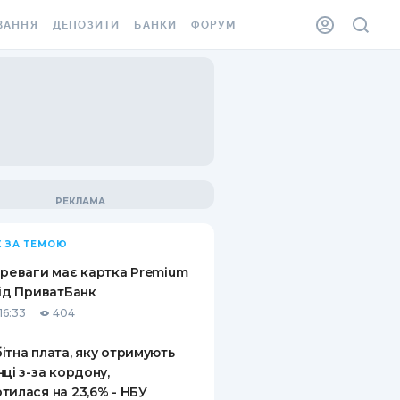
ВАННЯ
ДЕПОЗИТИ
БАНКИ
ФОРУМ
ІЛКА
ВСІ ДЕПОЗИТИ
ВСІ БАНКИ
АННЯ ЖИТЛА ВІД
ДЕПОЗИТИ В USD
ВІДГУКИ ПРО БАНКИ
 ШАХЕДІВ
ДЕПОЗИТИ В EUR
МІКРОФІНАНСОВІ
ХОВКА ЗА КОРДОН
ОРГАНІЗАЦІЇ
БОНУС ДО ДЕПОЗИТІВ
ВІДГУКИ ПРО МФО
УМОВИ АКЦІЇ
КАРТА
 ЗА ТЕМОЮ
ПИТАННЯ ТА ВІДПОВІДІ
ННА ВІНЬЄТКА
ереваги має картка Premium
ДЕПОЗИТНИЙ КАЛЬКУЛЯТОР
від ПриватБанк
 СПІВРОБІТНИКІВ
16:33
404
ПУТІВНИКИ ПО
SSISTANCE
ЗАОЩАДЖЕННЯМ
ітна плата, яку отримують
нці з-за кордону,
АННЯ ВІД
тилася на 23,6% - НБУ
Х ВИПАДКІВ