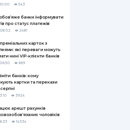
10:00
543
КИ ПО
ВАННЮ
обов’яже банки інформувати
тів про статус платежів
ХОВІ ПОЛІСИ
08:02
2481
І КОМПАНІЇ
 преміальних карток з
леями: які переваги можуть
 ПРО СТРАХОВІ
Ї
ати нині VIP-клієнти банків
06:50
869
А І ОПЛАТА
ліміти банків: кому
И
кують картки та перекази
 серпні
3:10
3924
ацює арешт рахунків
ковозобов’язаних чоловіків
6:33
14334