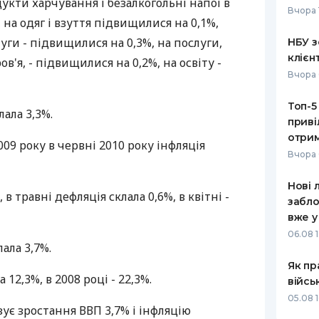
укти харчування і безалкогольні напої в
Вчора 
 на одяг і взуття підвищилися на 0,1%,
РЕЙТИНГ ДЕБЕТОВИХ
ПУТІВНИ
КАРТОК
СТРАХУ
ги - підвищилися на 0,3%, на послуги,
НБУ з
клієн
в'я, - підвищилися на 0,2%, на освіту -
ЩОМІСЯЧНИЙ ОГЛЯД
ВСІ СТРА
Вчора 
КЕШБЕКУ
СТРАХОВ
Топ-5
ПУТІВНИКИ ПО
лала 3,3%.
приві
БАНКІВСЬКИХ КАРТКАХ
ВІДГУКИ
КОМПАНІ
отрим
09 року в червні 2010 року інфляція
Вчора 
ДОСТАВК
Нові 
КОНТАКТ
в травні дефляція склала 0,6%, в квітні -
забло
вже у
06.08 1
лала 3,7%.
Як пр
 12,3%, в 2008 році - 22,3%.
війсь
05.08 1
зує зростання ВВП 3,7% і інфляцію