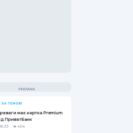
 ЗА ТЕМОЮ
ереваги має картка Premium
від ПриватБанк
16:33
404