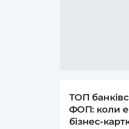
ТОП банківс
ФОП: коли е
бізнес-карт