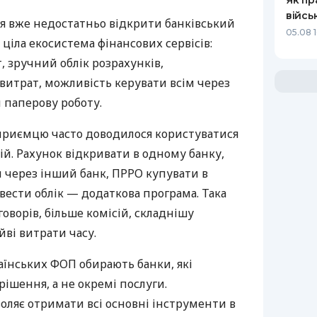
Як пр
війсь
я вже недостатньо відкрити банківський
05.08 1
 ціла екосистема фінансових сервісів:
 зручний облік розрахунків,
витрат, можливість керувати всім через
 паперову роботу.
дприємцю часто доводилося користуватися
й. Рахунок відкривати в одному банку,
 через інший банк, ПРРО купувати в
вести облік — додаткова програма. Така
оворів, більше комісій, складнішу
йві витрати часу.
аїнських ФОП обирають банки, які
ішення, а не окремі послуги.
оляє отримати всі основні інструменти в