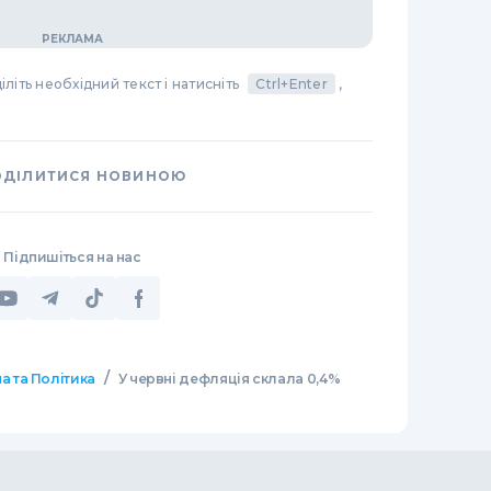
літь необхідний текст і натисніть
Ctrl+Enter
,
ОДІЛИТИСЯ НОВИНОЮ
Підпишіться на нас
/
а та Політика
У червні дефляція склала 0,4%