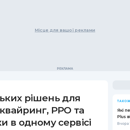
Місце для вашої реклами
ьких рішень для
ТАКОЖ
квайринг, РРО та
Які п
Plus 
ки в одному сервісі
Вчора 