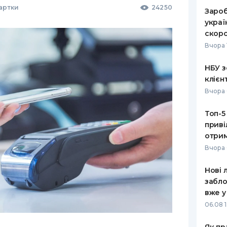
Картки
24250
Зароб
украї
скоро
Вчора 
НБУ з
клієн
Вчора 
Топ-5
приві
отрим
Вчора 
Нові 
забло
вже у
06.08 1