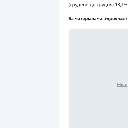
(грудень до грудня) 13,1% 
За матеріалами:
Українські
Місц