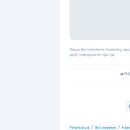
Якщо Ви помітили помилку, виді
щоб повідомити про це.
П
/
/
Finance.ua
Всі новини
Казн