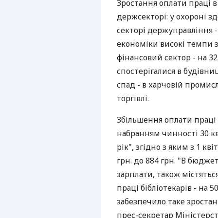
Зростання оплати праці в
держсекторі: у охороні здор
секторі держуправління -
економіки високі темпи 
фінансовий сектор - на 3
спостерігалися в будівницт
спад - в харчовій промис
торгівлі.
Збільшення оплати праці
набранням чинності 30 к
рік", згідно з яким з 1 к
грн. до 884 грн. "В бюдже
зарплати, також містять
праці бібліотекарів - на 50
забезпечило таке зростанн
прес-секретар Міністерст