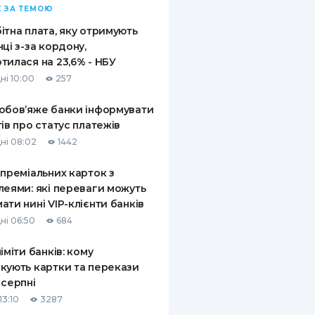
 ЗА ТЕМОЮ
ітна плата, яку отримують
нці з-за кордону,
тилася на 23,6% - НБУ
ні 10:00
257
обов’яже банки інформувати
тів про статус платежів
ні 08:02
1442
 преміальних карток з
леями: які переваги можуть
ати нині VIP-клієнти банків
ні 06:50
684
ліміти банків: кому
кують картки та перекази
 серпні
13:10
3287