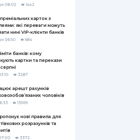
ні 08:02
1442
КИ ПО
ВАННЮ
 преміальних карток з
леями: які переваги можуть
ХОВІ ПОЛІСИ
ати нині VIP-клієнти банків
ні 06:50
684
І КОМПАНІЇ
ліміти банків: кому
 ПРО СТРАХОВІ
Ї
кують картки та перекази
 серпні
А І ОПЛАТА
13:10
3287
И
ацює арешт рахунків
ковозобов’язаних чоловіків
6:33
13569
ропонує нові правила для
тівкових розрахунків та
итів
07:00
3372