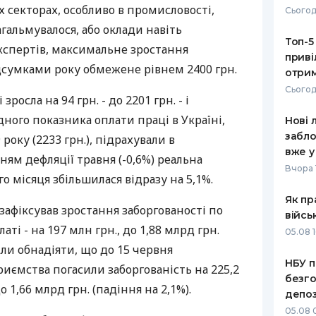
х секторах, особливо в промисловості,
Сьогод
РЕЙТИНГ ДЕБЕТОВИХ
ПУТІВНИ
агальмувалося, або оклади навіть
КАРТОК
СТРАХУ
Топ-5
кспертів, максимальне зростання
приві
ЩОМІСЯЧНИЙ ОГЛЯД
ВСІ СТРА
дсумками року обмежене рівнем 2400 грн.
отрим
КЕШБЕКУ
Сьогод
СТРАХОВ
росла на 94 грн. - до 2201 грн. - і
ПУТІВНИКИ ПО
ного показника оплати праці в Україні,
Нові 
БАНКІВСЬКИХ КАРТКАХ
ВІДГУКИ
КОМПАНІ
забло
 року (2233 грн.), підрахували в
вже у
ням дефляції травня (-0,6%) реальна
ДОСТАВК
Вчора 
о місяця збільшилася відразу на 5,1%.
КОНТАКТ
Як пр
афіксував зростання заборгованості по
війсь
ті - на 197 млн грн., до 1,88 млрд грн.
05.08 1
или обнадіяти, що до 15 червня
НБУ п
иємства погасили заборгованість на 225,2
безго
о 1,66 млрд грн. (падіння на 2,1%).
депоз
05.08 