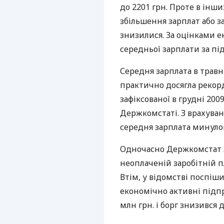
до 2201 грн. Проте в інши
збільшення зарплат або з
знизилися. За оцінками е
середньої зарплати за пі
Середня зарплата в травні з
практично досягла рекорд
зафіксованої в грудні 2009
Держкомстаті. З врахуван
середня зарплата минулог
Одночасно Держкомстат з
неоплаченій заробітній пла
Втім, у відомстві поспіш
економічно активні підпр
млн грн. і борг знизився д