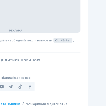
літь необхідний текст і натисніть
Ctrl+Enter
,
ОДІЛИТИСЯ НОВИНОЮ
Підпишіться на нас
/
а та Політика
"Ъ": Зарплати піднялися на