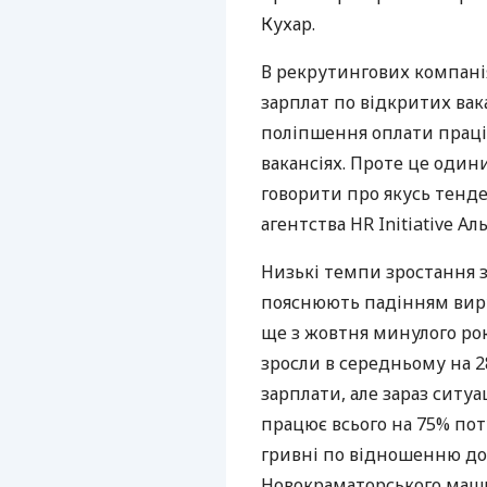
Кухар.
В рекрутингових компані
зарплат по відкритих вак
поліпшення оплати праці
вакансіях. Проте це один
говорити про якусь тенде
агентства HR Initiative Ал
Низькі темпи зростання з
пояснюють падінням вир
ще з жовтня минулого року
зросли в середньому на 2
зарплати, але зараз ситуа
працює всього на 75% пот
гривні по відношенню до 
Новокраматорського машин