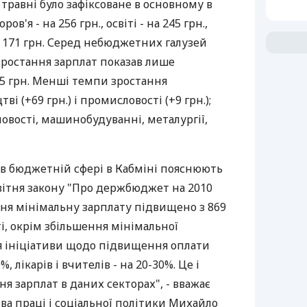
 травні було зафіксоване в основному в
ов'я - на 256 грн., освіті - на 245 грн.,
 171 грн. Серед небюджетних галузей
зростання зарплат показав лише
25 грн. Менші темпи зростання
ві (+69 грн.) і промисловості (+9 грн.);
ловості, машинобудуванні, металургії,
 в бюджетній сфері в Кабміні пояснюють
вітня закону "Про держбюджет на 2010
вітня мінімальну зарплату підвищено з 869
ті, окрім збільшення мінімальної
ся ініціативи щодо підвищення оплати
%, лікарів і вчителів - на 20-30%. Це і
я зарплат в даних секторах", - вважає
ва праці і соціальної політики Михайло