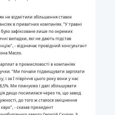
ях не відмітили збільшення ставок
ансіях в приватних компаніях. "У травні
 було зафіксоване лише по окремих
ичні випадки, які не дають підстав
нцію", - відзначає провідний консультант
ьона Масло.
арплат в промисловості в компаніях
учки. "Ми почали підвищувати зарплати
, і за I півріччя цього року вони у нас
8,5%. Ми плануємо і далі збільшувати
ція дещо посилилася через те, що завод
ужності, до того ж сталося зміцнення
євро", - сказав президент
обудівного заводу Георгій Скудар. З