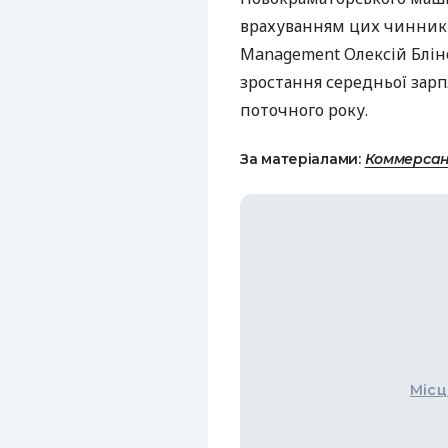
врахуванням цих чинників
Management Олексій Блін
зростання середньої зарп
поточного року.
За матеріалами:
Коммерсан
Місц