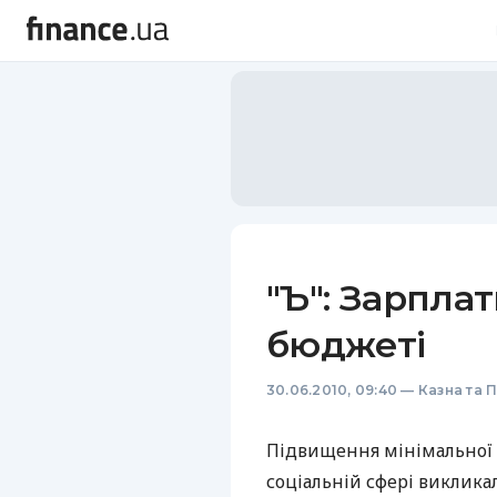
"Ъ": Зарпла
бюджеті
30.06.2010, 09:40
—
Казна та 
Підвищення мінімальної з
соціальній сфері виклика