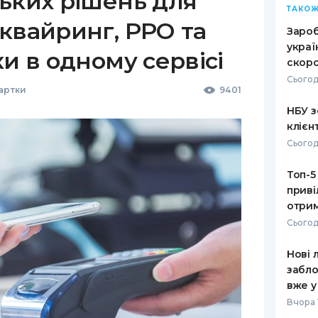
ьких рішень для
ТАКОЖ
квайринг, РРО та
Зароб
украї
ки в одному сервісі
скоро
Сьогод
Картки
9401
НБУ з
клієн
Сьогод
Топ-5
приві
отрим
Сьогод
Нові 
забло
вже у
Вчора 