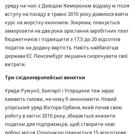
уряду на чолі з Девідом Кемероном відразу ж після
вступу на посаду в травні 2010 року довелося взяти
курс на жорстку економію. Зокрема, планується
заморозити на два роки зростання заробітних плат
бюджетників і підвищити з 17,5 до 20 відсотків
податок на додану вартість. Навіть найбагатша
держава ЄС Люксембург змушена скорочувати свої
витрати.
Три східноєвропейські винятки
Уряди Румунії, Болгарії і Угорщини теж зараз
ламають голови, на чому б зекономити. Новий
угорський уряд Віктора Орбана, який почав свою
роботу в квітні 2010 року, збирається знизити
податки для підприємців, щоб створити нові
робочі місця. Одночасно планується 15-відсоткове