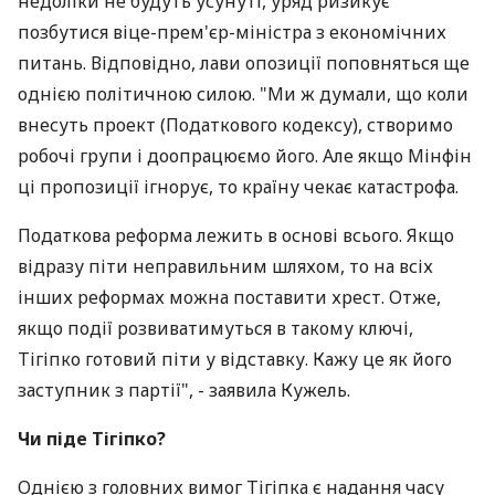
недоліки не будуть усунуті, уряд ризикує
позбутися віце-прем'єр-міністра з економічних
питань. Відповідно, лави опозиції поповняться ще
однією політичною силою. "Ми ж думали, що коли
внесуть проект (Податкового кодексу), створимо
робочі групи і доопрацюємо його. Але якщо Мінфін
ці пропозиції ігнорує, то країну чекає катастрофа.
Податкова реформа лежить в основі всього. Якщо
відразу піти неправильним шляхом, то на всіх
інших реформах можна поставити хрест. Отже,
якщо події розвиватимуться в такому ключі,
Тігіпко готовий піти у відставку. Кажу це як його
заступник з партії", - заявила Кужель.
Чи піде Тігіпко?
Однією з головних вимог Тігіпка є надання часу