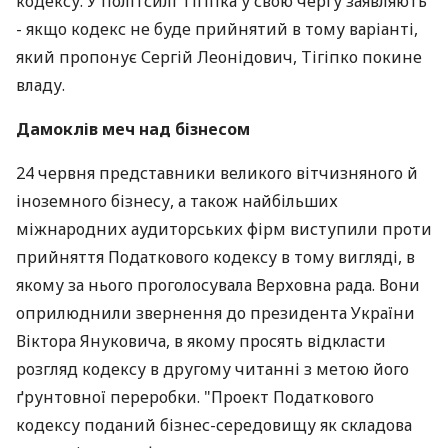
кодексу. У політсилі Тігіпка у свою чергу заявляють
- якщо кодекс не буде прийнятий в тому варіанті,
який пропонує Сергій Леонідович, Тігіпко покине
владу.
Дамоклів меч над бізнесом
24 червня представники великого вітчизняного й
іноземного бізнесу, а також найбільших
міжнародних аудиторських фірм виступили проти
прийняття Податкового кодексу в тому вигляді, в
якому за нього проголосувала Верховна рада. Вони
оприлюднили звернення до президента України
Віктора Януковича, в якому просять відкласти
розгляд кодексу в другому читанні з метою його
ґрунтовної переробки. "Проект Податкового
кодексу поданий бізнес-середовищу як складова