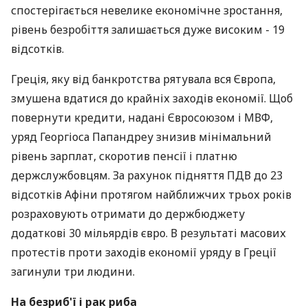
спостерігається невелике економічне зростання,
рівень безробіття залишається дуже високим - 19
відсотків.
Греція, яку від банкротства рятувала вся Європа,
змушена вдатися до крайніх заходів економії. Щоб
повернути кредити, надані Євросоюзом і МВФ,
уряд Георгіоса Папандреу знизив мінімальний
рівень зарплат, скоротив пенсії і платню
держслужбовцям. За рахунок підняття ПДВ до 23
відсотків Афіни протягом найближчих трьох років
розраховують отримати до держбюджету
додаткові 30 мільярдів євро. В результаті масових
протестів проти заходів економії уряду в Греції
загинули три людини.
На безриб'ї і рак риба