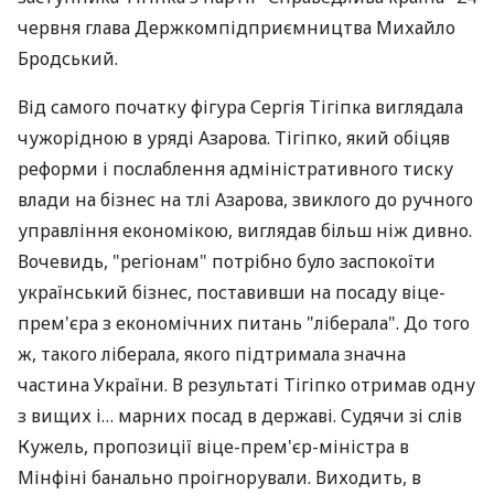
червня глава Держкомпідприємництва Михайло
Бродський.
Від самого початку фігура Сергія Тігіпка виглядала
чужорідною в уряді Азарова. Тігіпко, який обіцяв
реформи і послаблення адміністративного тиску
влади на бізнес на тлі Азарова, звиклого до ручного
управління економікою, виглядав більш ніж дивно.
Вочевидь, "регіонам" потрібно було заспокоїти
український бізнес, поставивши на посаду віце-
прем'єра з економічних питань "ліберала". До того
ж, такого ліберала, якого підтримала значна
частина України. В результаті Тігіпко отримав одну
з вищих і… марних посад в державі. Судячи зі слів
Кужель, пропозиції віце-прем'єр-міністра в
Мінфіні банально проігнорували. Виходить, в