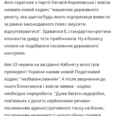
його соратник з партії Наталія Королевська і зовсім
назвала новий кодекс "машиною державного
рекету, яка здатна будь-якого підприємця вивести
за рамки законодавчого поля і змусити
відкуповуватися". Здавалося б, стандартна критика
опонентів уряду та їх прибічників. Ну а бізнесу
ніколи не подобалося посилення державного
контролю.
Але 23 червня на засіданні Кабінету міністрів
президент України назвав новий Податковий
кодекс "незбалансованим". А після звернення до
нього бізнесменів і зовсім заявив - кодекс
необхідно переробити. "Дуже багато недоробок,
пов'язаних з досить серйозними речами -
посиленням адміністративного тиску на бізнес,
посиленням можливості корупційних проявів,