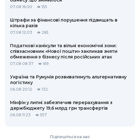
бізнесу: що змінилося
07.08 16:00
155
Штрафи за фінансові порушення підвищать в
кілька разів
07.08 12:03
265
Податкові канікули та вільні економічні зони:
співзасновник «Нової пошти» закликав зняти
обмеження з бізнесу після російських атак
07.08 08:37
169
Україна та Румунія розвиватимуть альтернативну
логістику
06.08 20:12
132
Мінфін у липні забезпечив перерахування з
держбюджету 19,6 млрд грн трансфертів
06.08 11:23
557
Підпишіться на нас