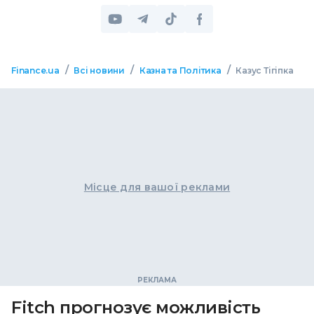
/
/
/
Finance.ua
Всі новини
Казна та Політика
Казус Тігіпка
Місце для вашої реклами
Fitch прогнозує можливість