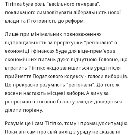
Тігіпка була роль "весільного генерала",
покликаного символізувати ліберальність нової
влади та її готовність до реформ.
Лише при мінімальних повноваженнях
відповідальність за прорахунки "регіоналів" в
економіці і фінансах буде для віце-прем'єра з
економічних питань дуже відчутною. Головне, що
втратить Тігіпко якщо залишиться в уряді після
прийняття Податкового кодексу - голоси виборців.
Це прекрасно розуміють "регіонали". До того ж
восени настають місцеві вибори. А вину за
репресивні стосовно бізнесу заходи доведеться
ділити порівну.
Розуміє це і сам Тігіпко, тому і промацує ситуацію.
Поки він сам про свій вихід з уряду не сказав ні