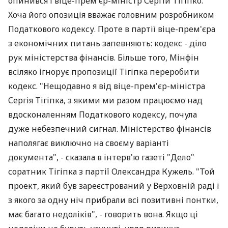
опинився і віце-прем'єр-міністр Сергій Тігіпко.
Хоча його опозиція вважає головним розробником
Податкового кодексу. Проте в партії віце-прем'єра
з економічних питань запевняють: кодекс - діло
рук міністерства фінансів. Більше того, Мінфін
всіляко ігнорує пропозиції Тігіпка переробити
кодекс. "Нещодавно я від віце-прем'єр-міністра
Сергія Тігіпка, з якими ми разом працюємо над
вдосконаленням Податкового кодексу, почула
дуже небезпечний сигнал. Міністерство фінансів
наполягає виключно на своєму варіанті
документа", - сказала в інтерв'ю газеті "Дело"
соратник Тігіпка з партії Олександра Кужель. "Той
проект, який був зареєстрований у Верховній раді і
з якого за одну ніч прибрали всі позитивні понтки,
має багато недоліків", - говорить вона. Якщо ці