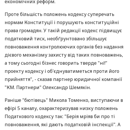
економічних реформ.
Проте більшість положень кодексу суперечать
нормам Конституції і порушують конституційні
права громадян. У такій редакції кодекс підвищує
податковий тиск, необґрунтовано збільшує
повноваження контролюючих органів без надання
дієвого механізму захисту від таких повноважень,
а тому сьогодні бізнес говорить тверде "ні!"
проекту кодексу і об'єднуватиметься проти його
прийняття", - сказав партнер юридичної компанії
"КМ. Партнери" Олександр Шемякін.
Раніше "бютівець" Микола Томенко, виступаючи в
ефірі 5 каналу, охарактеризував низку положень
Податкового кодексу так: "Берія мріяв би про ті
повноваження, які дають податковій інспекції". А