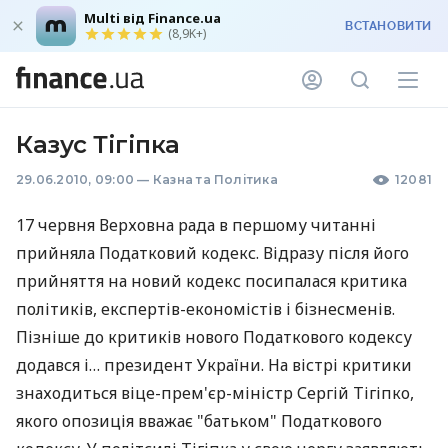
Multi від Finance.ua
ВСТАНОВИТИ
(8,9K+)
Казус Тігіпка
29.06.2010, 09:00
—
Казна та Політика
12081
17 червня Верховна рада в першому читанні
прийняла Податковий кодекс. Відразу після його
прийняття на новий кодекс посипалася критика
політиків, експертів-економістів і бізнесменів.
Пізніше до критиків нового Податкового кодексу
додався і… президент України. На вістрі критики
знаходиться віце-прем'єр-міністр Сергій Тігіпко,
якого опозиція вважає "батьком" Податкового