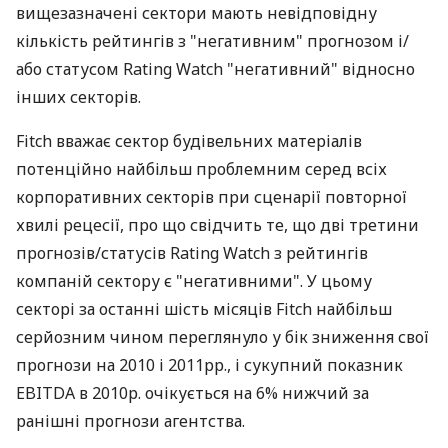
вищезазначені сектори мають невідповідну
кількість рейтингів з "негативним" прогнозом і/
або статусом Rating Watch "негативний" відносно
інших секторів.
Fitch вважає сектор будівельних матеріалів
потенційно найбільш проблемним серед всіх
корпоративних секторів при сценарії повторної
хвилі рецесії, про що свідчить те, що дві третини
прогнозів/статусів Rating Watch з рейтингів
компаній сектору є "негативними". У цьому
секторі за останні шість місяців Fitch найбільш
серйозним чином переглянуло у бік зниження свої
прогнози на 2010 і 2011рр., і сукупний показник
EBITDA в 2010р. очікується на 6% нижчий за
ранішні прогнози агентства.