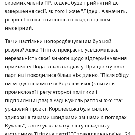
окремих членів ПР, кодекс буде прийнятий до
завершення сесії, як того і хоче "Лідер". А значить,
розрив Тігіпка з нинішньою владою цілком
ймовірний.
Та чи настільки непередбачуваним був цей
розрив? Адже Тігіпко прекрасно усвідомлював
нереальність своєї вимоги щодо відтермінування
прийняття Податкового кодексу. При цьому його
партійці поводилися більш ніж дивно. "Після обіду
на засіданні комітету Королевської (з питань
промислової і регуляторної політики і
підприємництва) в Раді Кужель раптом вже "за"
урядовий проект. Королевська була сильно
здивована такими швидкими змінами в поглядах
Кужель", - описує в своєму блогу поведінку
заступника Тігіпка з партії "Справедлива країна" 24