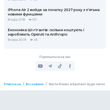
iPhone Air 2 вийде на початку 2027 року з п’ятьма
новими функціями
Вчора 21:18
101
Економіка ШІ-гігантів: скільки коштують і
заробляють OpenAI та Anthropic
Вчора 20:19
46
Підпишіться на нас
/
/
Finance.ua
Всі новини
Вести бізнес в Британії буде легко