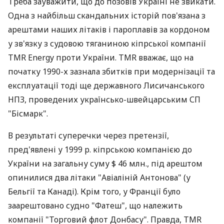
Треба зауважити, що до позовів Україні не звикати.
Одна з найбільш скандальних історій пов'язана з
арештами наших літаків і пароплавів за кордоном
у зв'язку з судовою тяганиною кіпрської компанії
TMR Energy проти України. TMR вважає, що на
початку 1990-х зазнала збитків при модернізації та
експлуатації тоді ще державного Лисичанського
НПЗ, проведених українсько-швейцарським СП
"Бісмарк".
В результаті суперечки через претензії,
пред'явлені у 1999 р. кіпрською компанією до
України на загальну суму $ 46 млн., під арештом
опинилися два літаки "Авіаліній Антонова" (у
Бельгії та Канаді). Крім того, у Франції було
заарештовано судно "Фатеш", що належить
компанії "Торговий флот Донбасу". Правда, ТМR