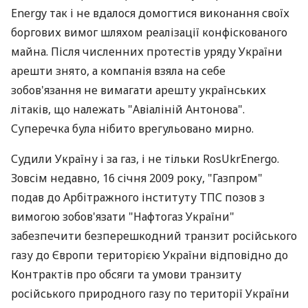
Energy так і не вдалося домогтися виконання своїх
боргових вимог шляхом реалізації конфіскованого
майна. Після численних протестів уряду України
арешти знято, а компанія взяла на себе
зобов'язання не вимагати арешту українських
літаків, що належать "Авіаліній Антонова".
Суперечка була нібито врегульовано мирно.
Судили Україну і за газ, і не тільки RosUkrEnergo.
Зовсім недавно, 16 січня 2009 року, "Газпром"
подав до Арбітражного інституту ТПС позов з
вимогою зобов'язати "Нафтогаз України"
забезпечити безперешкодний транзит російського
газу до Європи територією України відповідно до
Контрактів про обсяги та умови транзиту
російського природного газу по території України