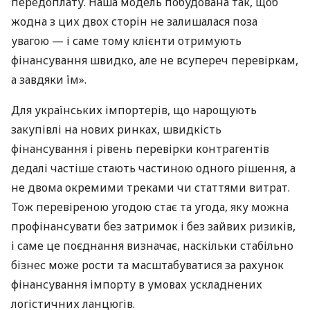
передоплату. Наша модель побудована так, щоб
жодна з цих двох сторін не залишалася поза
увагою — і саме тому клієнти отримують
фінансування швидко, але не всупереч перевіркам,
а завдяки їм».
Для українських імпортерів, що нарощують
закупівлі на нових ринках, швидкість
фінансування і рівень перевірки контрагентів
дедалі частіше стають частиною одного рішення, а
не двома окремими треками чи статтями витрат.
Тож перевіреною угодою стає та угода, яку можна
профінансувати без затримок і без зайвих ризиків,
і саме це поєднання визначає, наскільки стабільно
бізнес може рости та масштабуватися за рахунок
фінансування імпорту в умовах ускладнених
логістичних ланцюгів.