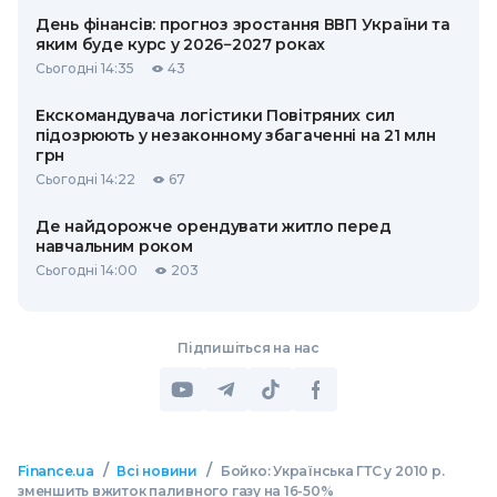
День фінансів: прогноз зростання ВВП України та
яким буде курс у 2026−2027 роках
Сьогодні 14:35
43
Екскомандувача логістики Повітряних сил
підозрюють у незаконному збагаченні на 21 млн
грн
Сьогодні 14:22
67
Де найдорожче орендувати житло перед
навчальним роком
Сьогодні 14:00
203
Підпишіться на нас
/
/
Finance.ua
Всі новини
Бойко: Українська ГТС у 2010 р.
зменшить вжиток паливного газу на 16-50%