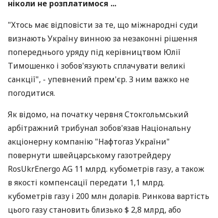
ніколи не розплатимося ...
"Хтось має відповісти за те, що міжнародні суди
визнають Україну винною за незаконні рішення
попереднього уряду під керівництвом Юлії
Тимошенко і зобов'язують сплачувати великі
санкції", - упевнений прем'єр. З ним важко не
погодитися.
Як відомо, на початку червня Стокгольмський
арбітражний трибунал зобов'язав Національну
акціонерну компанію "Нафтогаз України"
повернути швейцарському газотрейдеру
RosUkrEnergo AG 11 млрд. кубометрів газу, а також
в якості компенсації передати 1,1 млрд.
кубометрів газу і 200 млн доларів. Ринкова вартість
цього газу становить близько $ 2,8 млрд, або