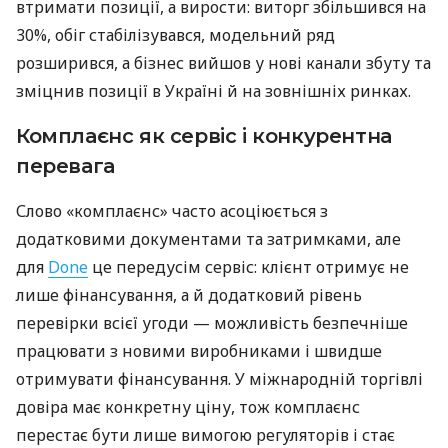
втримати позиції, а вирости: виторг збільшився на
30%, обіг стабілізувався, модельний ряд
розширився, а бізнес вийшов у нові канали збуту та
зміцнив позиції в Україні й на зовнішніх ринках.
Комплаєнс як сервіс і конкурентна
перевага
Слово «комплаєнс» часто асоціюється з
додатковими документами та затримками, але
для
Done
це передусім сервіс: клієнт отримує не
лише фінансування, а й додатковий рівень
перевірки всієї угоди — можливість безпечніше
працювати з новими виробниками і швидше
отримувати фінансування. У міжнародній торгівлі
довіра має конкретну ціну, тож комплаєнс
перестає бути лише вимогою регуляторів і стає