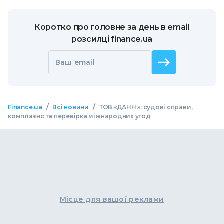
Коротко про головне за день в email
розсилці finance.ua
Ваш email
/
/
Finance.ua
Всі новини
ТОВ «ДАНН.»: судові справи,
комплаєнс та перевірка міжнародних угод
Місце для вашої реклами