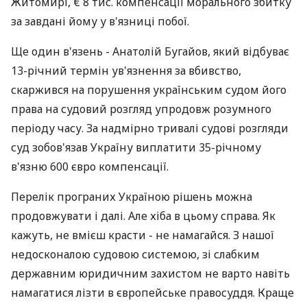
Житомирі, € 8 тис. компенсації морального збитку
за завдані йому у в'язниці побої.
Ще один в'язень - Анатолій Бугайов, який відбуває
13-річний термін ув'язнення за вбивство,
скаржився на порушення українським судом його
права на судовий розгляд упродовж розумного
періоду часу. За надмірно тривалі судові розгляди
суд зобов'язав Україну виплатити 35-річному
в'язню 600 євро компенсації.
Перелік програних Україною рішень можна
продовжувати і далі. Але хіба в цьому справа. Як
кажуть, не вмієш красти - не намагайся. З нашої
недосконалою судовою системою, зі слабким
державним юридичним захистом не варто навіть
намагатися лізти в європейське правосуддя. Краще