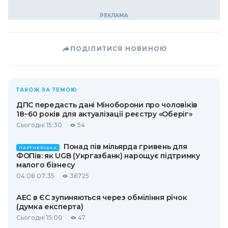
ПОДІЛИТИСЯ НОВИНОЮ
ТАКОЖ ЗА ТЕМОЮ
ДПС передасть дані Міноборони про чоловіків
18−60 років для актуалізації реєстру «Оберіг»
Сьогодні 15:30
54
Понад пів мільярда гривень для
ПАРТНЕРСЬКА
ФОПів: як UGB (Укргазбанк) нарощує підтримку
малого бізнесу
04.08 07:35
36725
АЕС в ЄС зупиняються через обміління річок
(думка експерта)
Сьогодні 15:00
47