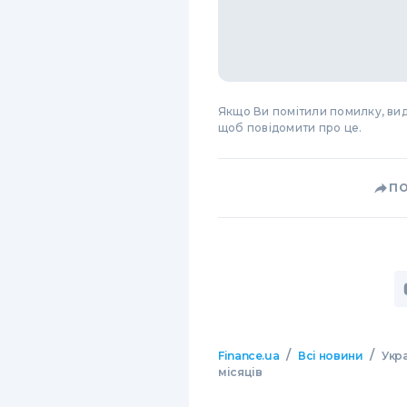
Якщо Ви помітили помилку, виді
щоб повідомити про це.
П
/
/
Finance.ua
Всі новини
Укра
місяців