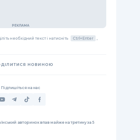
літь необхідний текст і натисніть
Ctrl+Enter
,
ОДІЛИТИСЯ НОВИНОЮ
Підпишіться на нас
їнський авторинок впав майже на третину за 5