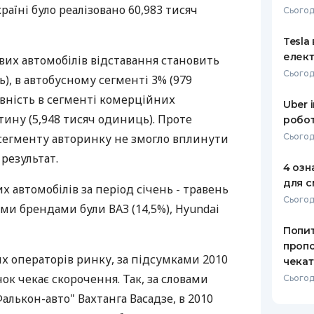
країні було реалізовано 60,983 тисяч
Сьогод
РЕЙТИНГ ДЕБЕТОВИХ
ПУТІВНИ
КАРТОК
СТРАХУ
Tesla
елект
ових автомобілів відставання становить
ЩОМІСЯЧНИЙ ОГЛЯД
ВСІ СТРА
Сьогод
), в автобусному сегменті 3% (979
КЕШБЕКУ
СТРАХОВ
вність в сегменті комерційних
Uber 
ПУТІВНИКИ ПО
тину (5,948 тисяч одиниць). Проте
робот
БАНКІВСЬКИХ КАРТКАХ
ВІДГУКИ
КОМПАНІ
сегменту авторинку не змогло вплинути
Сьогод
результат.
ДОСТАВК
4 озн
для с
х автомобілів за період січень - травень
КОНТАКТ
Сьогодн
ми брендами були ВАЗ (14,5%), Hyundai
Попит
пропо
х операторів ринку, за підсумками 2010
чекат
ок чекає скорочення. Так, за словами
Сьогодн
алькон-авто" Вахтанга Васадзе, в 2010