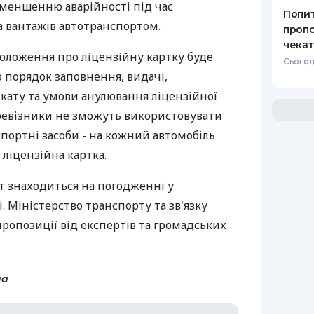
зменшенню аварійності під час
Попит
а вантажів автотранспортом.
пропо
чекат
положення про ліцензійну картку буде
Сьогодн
 порядок заповнення, видачі,
кату та умови анулювання ліцензійної
ревізники не зможуть використовувати
портні засоби - на кожний автомобіль
 ліцензійна картка.
т знаходиться на погодженні у
Міністерство транспорту та зв'язку
ропозиції від експертів та громадських
на