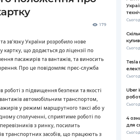
Украї
картку
техні
Сьогод
179
Скіль
купив
та зв'язку України розробило нове
Сьогод
 картку, що додається до ліцензії по
ення пасажирів та вантажів, та виносить
Tesla
орення. Про це повідомляє прес-служба
елект
Сьогод
 роботі з підвищення безпеки та якості
Uber 
робот
 вантажів автомобільним транспортом,
Сьогод
ажирів у режимі маршрутного таксі або у
ному сполученні, сприятиме роботі по
4 озн
перевізників з ринку, посилить
для с
Сьогодн
ів транспортних засобів, що працюють з