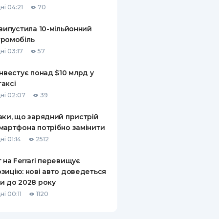
ні 04:21
70
КИ ПО
ВАННЮ
 випустила 10-мільйонний
ромобіль
ХОВІ ПОЛІСИ
ні 03:17
57
І КОМПАНІЇ
інвестує понад $10 млрд у
аксі
 ПРО СТРАХОВІ
Ї
ні 02:07
39
А І ОПЛАТА
аки, що зарядний пристрій
мартфона потрібно замінити
И
і 01:14
2512
 на Ferrari перевищує
зицію: нові авто доведеться
и до 2028 року
і 00:11
1120