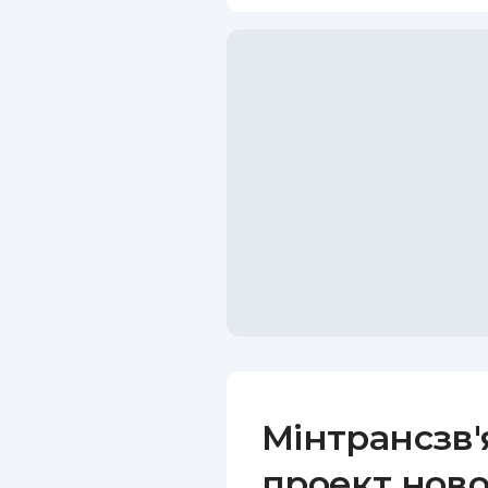
Мінтрансзв'
проект нов