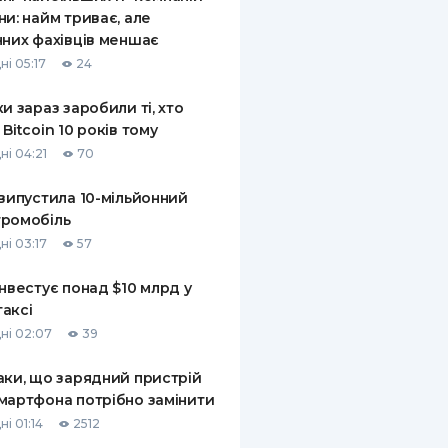
ни: найм триває, але
чних фахівців меншає
ні 05:17
24
ки зараз заробили ті, хто
 Bitcoin 10 років тому
ні 04:21
70
 випустила 10-мільйонний
ромобіль
ні 03:17
57
інвестує понад $10 млрд у
аксі
ні 02:07
39
аки, що зарядний пристрій
мартфона потрібно замінити
і 01:14
2512