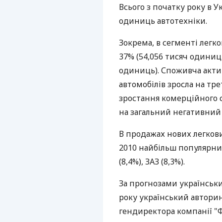
Всього з початку року в У
одиниць автотехніки.
Зокрема, в сегменті легк
37% (54,056 тисяч одиниць
одиниць). Споживча акти
автомобілів зросла на тре
зростання комерційного 
на загальний негативний 
В продажах нових легкови
2010 найбільш популярни
(8,4%), ЗАЗ (8,3%).
За прогнозами українськи
року український авторин
гендиректора компанії "Ф