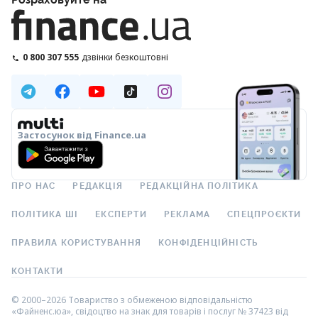
0 800 307 555
дзвінки безкоштовні
Застосунок від Finance.ua
ПРО НАС
РЕДАКЦІЯ
РЕДАКЦІЙНА ПОЛІТИКА
ПОЛІТИКА ШІ
ЕКСПЕРТИ
РЕКЛАМА
СПЕЦПРОЄКТИ
ПРАВИЛА КОРИСТУВАННЯ
КОНФІДЕНЦІЙНІСТЬ
КОНТАКТИ
© 2000–2026 Товариство з обмеженою відповідальністю
«Файненс.юа», свідоцтво на знак для товарів і послуг № 37423 від