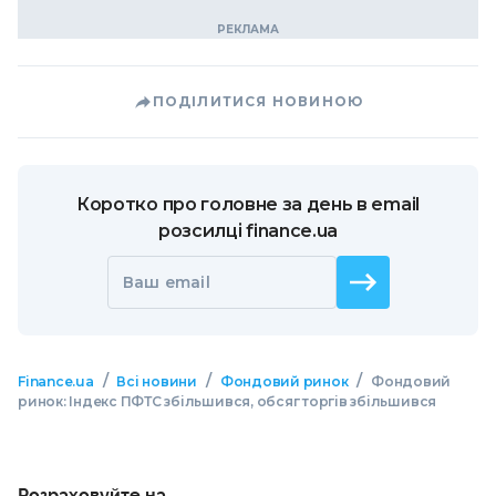
ПОДІЛИТИСЯ НОВИНОЮ
Коротко про головне за день в email
розсилці finance.ua
Ваш email
/
/
/
Finance.ua
Всі новини
Фондовий ринок
Фондовий
ринок: Індекс ПФТС збільшився, обсяг торгів збільшився
Розраховуйте на