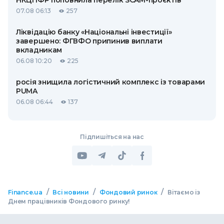
НКЦПФР поповнила перелік SCAM-проєктів
07.08 06:13
257
Ліквідацію банку «Національні інвестиції»
завершено: ФГВФО припинив виплати
вкладникам
06.08 10:20
225
росія знищила логістичний комплекс із товарами
PUMA
06.08 06:44
137
Підпишіться на нас
/
/
/
Finance.ua
Всі новини
Фондовий ринок
Вітаємо із
Днем працівників Фондового ринку!