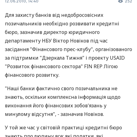
12.06.2010, 14:40
252
Для захисту банків від недобросовісних
позичальників необхідно розвивати кредитні
бюро, зазначив директор юридичного
департаменту НБУ Віктор Новіков під час
засідання "Фінансового прес-клубу", організованого
за підтримки "Дзеркала Тижня" і проекту USAID
"Розвиток фінансового сектора" FIN REP Лігою
фінансового розвитку.
"Наші банки фактично свого позичальника не
знають, оскільки комплексна інформація щодо
виконання його фінансових зобов'язань у
минулому відсутня", - зазначив Новіков.
У той же час у світовій практиці кредитні бюро
знають про людину все: які податки, які