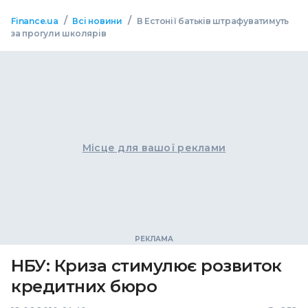
/
/
Finance.ua
Всі новини
В Естонії батьків штрафуватимуть
за прогули школярів
Місце для вашої реклами
НБУ: Криза стимулює розвиток
кредитних бюро