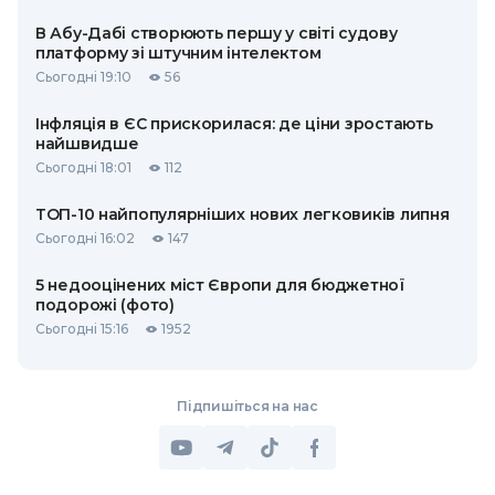
В Абу-Дабі створюють першу у світі судову
платформу зі штучним інтелектом
Сьогодні 19:10
56
Інфляція в ЄС прискорилася: де ціни зростають
найшвидше
Сьогодні 18:01
112
ТОП-10 найпопулярніших нових легковиків липня
Сьогодні 16:02
147
5 недооцінених міст Європи для бюджетної
подорожі (фото)
Сьогодні 15:16
1952
Підпишіться на нас