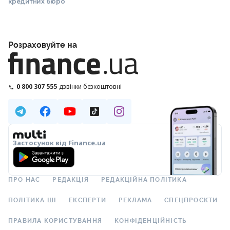
кредитних бюро
Розраховуйте на
0 800 307 555
дзвінки безкоштовні
Застосунок від Finance.ua
ПРО НАС
РЕДАКЦІЯ
РЕДАКЦІЙНА ПОЛІТИКА
ПОЛІТИКА ШІ
ЕКСПЕРТИ
РЕКЛАМА
СПЕЦПРОЄКТИ
ПРАВИЛА КОРИСТУВАННЯ
КОНФІДЕНЦІЙНІСТЬ