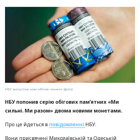
НБУ випустив нові обігові монети (фото)
НБУ попонив серію обігових пам’ятних «Ми
сильні. Ми разом» двома новими монетами.
Про це йдеться в
повідомленні
НБУ.
Вони присвячені Миколаївській та Одеській