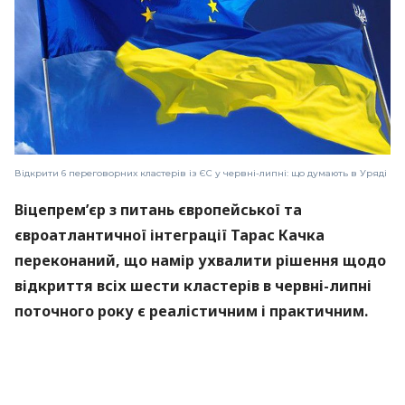
Відкрити 6 переговорних кластерів із ЄС у червні-липні: що думають в Уряді
Віцепрем’єр з питань європейської та
євроатлантичної інтеграції Тарас Качка
переконаний, що намір ухвалити рішення щодо
відкриття всіх шести кластерів в червні-липні
поточного року є реалістичним і практичним.
Про це він заявив у Верховній Раді під час години
запитань до уряду, його слова наводить
«
Інтерфакс-Україна
».