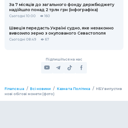
За 7 місяців до загального фонду держбюджету
надійшло понад 2 трлн грн (інфографіка)
Сьогодні 10:00
160
Швеція передасть Україні судно, яке незаконно
вивозило зерно з окупованого Севастополя
Сьогодні 08:49
67
Підпишіться на нас
/
/
/
Finance.ua
Всі новини
Казна та Політика
НБУ випустив
нові обігові монети (фото)