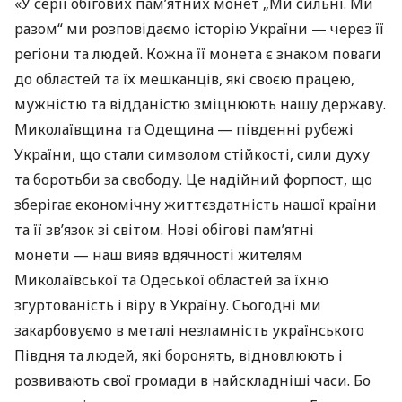
«У серії обігових пам’ятних монет „Ми сильні. Ми
разом“ ми розповідаємо історію України — через її
регіони та людей. Кожна її монета є знаком поваги
до областей та їх мешканців, які своєю працею,
мужністю та відданістю зміцнюють нашу державу.
Миколаївщина та Одещина — південні рубежі
України, що стали символом стійкості, сили духу
та боротьби за свободу. Це надійний форпост, що
зберігає економічну життєздатність нашої країни
та її зв’язок зі світом. Нові обігові пам’ятні
монети — наш вияв вдячності жителям
Миколаївської та Одеської областей за їхню
згуртованість і віру в Україну. Сьогодні ми
закарбовуємо в металі незламність українського
Півдня та людей, які боронять, відновлюють і
розвивають свої громади в найскладніші часи. Бо