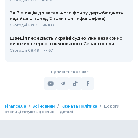
За 7 місяців до загального фонду держбюджету
надійшло понад 2 трлн грн (інфографіка)
Сьогодні 10:00
160
Швеція передасть Україні судно, яке незаконно
вивозило зерно з окупованого Севастополя
Сьогодні 08:49
67
Підпишіться на нас
/
/
/
Finance.ua
Всі новини
Казна та Політика
Дороги
столиці готують до злив — деталі