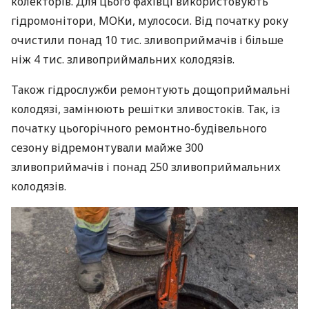
колекторів. Для цього фахівці використовують
гідромонітори, МОКи, мулососи. Від початку року
очистили понад 10 тис. зливоприймачів і більше
ніж 4 тис. зливоприймальних колодязів.
Також гідрослужби ремонтують дощоприймальні
колодязі, замінюють решітки зливостоків. Так, із
початку цьогорічного ремонтно-будівельного
сезону відремонтували майже 300
зливоприймачів і понад 250 зливоприймальних
колодязів.