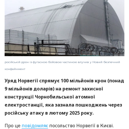
російській дрон із фугасною бойовою частиною влучив у Новий безпечний
конфайнмент
Уряд Норвегії спрямує 100 мільйонів крон (понад
9 мільйонів доларів) на ремонт захисної
конструкції Чорнобильської атомної
електростанції, яка зазнала пошкоджень через
російську атаку в лютому 2025 року.
Про це
повідомляє
посольство Норвегії в Києві.