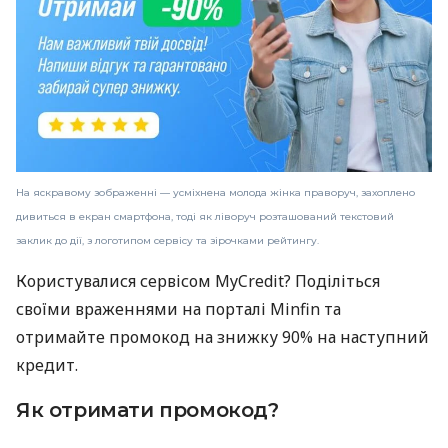
На яскравому зображенні — усміхнена молода жінка праворуч, захоплено
дивиться в екран смартфона, тоді як ліворуч розташований текстовий
заклик до дії, з логотипом сервісу та зірочками рейтингу.
Користувалися сервісом MyCredit? Поділіться
своїми враженнями на порталі Minfin та
отримайте промокод на знижку 90% на наступний
кредит.
Як отримати промокод?