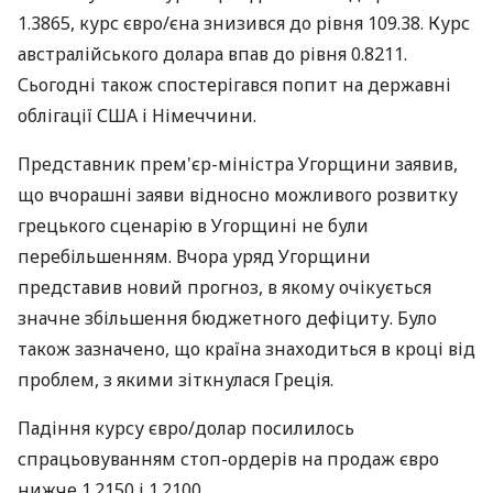
1.3865, курс євро/єна знизився до рівня 109.38. Курс
австралійського долара впав до рівня 0.8211.
Сьогодні також спостерігався попит на державні
облігації США і Німеччини.
Представник прем'єр-міністра Угорщини заявив,
що вчорашні заяви відносно можливого розвитку
грецького сценарію в Угорщині не були
перебільшенням. Вчора уряд Угорщини
представив новий прогноз, в якому очікується
значне збільшення бюджетного дефіциту. Було
також зазначено, що країна знаходиться в кроці від
проблем, з якими зіткнулася Греція.
Падіння курсу євро/долар посилилось
спрацьовуванням стоп-ордерів на продаж євро
нижче 1.2150 і 1.2100.