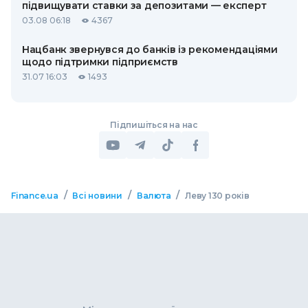
підвищувати ставки за депозитами — експерт
03.08 06:18
4367
Нацбанк звернувся до банків із рекомендаціями
щодо підтримки підприємств
31.07 16:03
1493
Підпишіться на нас
/
/
/
Finance.ua
Всі новини
Валюта
Леву 130 років