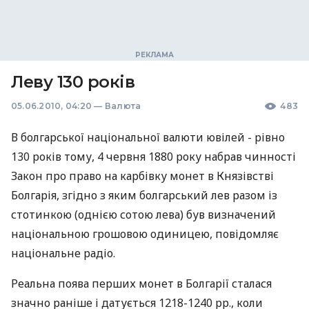
Леву 130 років
05.06.2010, 04:20
—
Валюта
483
В болгарської національної валюти ювілей - рівно
130 років тому, 4 червня 1880 року набрав чинності
Закон про право на карбівку монет в Князівстві
Болгарія, згідно з яким болгарський лев разом із
стотинкою (однією сотою лева) був визначений
національною грошовою одиницею, повідомляє
національне радіо.
Реальна поява перших монет в Болгарії сталася
значно раніше і датується 1218-1240 рр., коли