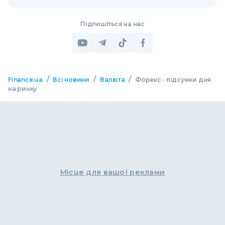
Підпишіться на нас
/
/
/
Finance.ua
Всі новини
Валюта
Форекс - підсумки дня
на ринку
Місце для вашої реклами