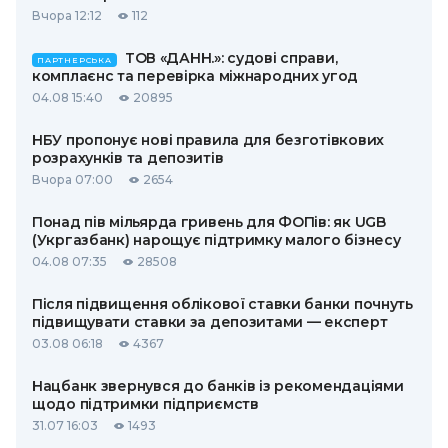
Вчора 12:12
112
ТОВ «ДАНН.»: судові справи,
ПАРТНЕРСЬКА
комплаєнс та перевірка міжнародних угод
04.08 15:40
20895
НБУ пропонує нові правила для безготівкових
розрахунків та депозитів
Вчора 07:00
2654
Понад пів мільярда гривень для ФОПів: як UGB
(Укргазбанк) нарощує підтримку малого бізнесу
04.08 07:35
28508
Після підвищення облікової ставки банки почнуть
підвищувати ставки за депозитами — експерт
03.08 06:18
4367
Нацбанк звернувся до банків із рекомендаціями
щодо підтримки підприємств
31.07 16:03
1493