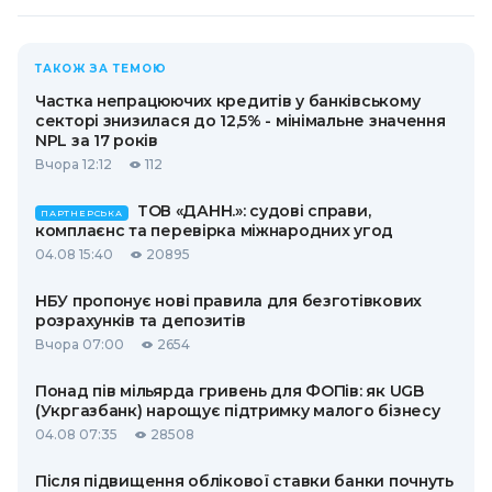
ТАКОЖ ЗА ТЕМОЮ
Частка непрацюючих кредитів у банківському
секторі знизилася до 12,5% - мінімальне значення
NPL за 17 років
Вчора 12:12
112
ТОВ «ДАНН.»: судові справи,
ПАРТНЕРСЬКА
комплаєнс та перевірка міжнародних угод
04.08 15:40
20895
НБУ пропонує нові правила для безготівкових
розрахунків та депозитів
Вчора 07:00
2654
Понад пів мільярда гривень для ФОПів: як UGB
(Укргазбанк) нарощує підтримку малого бізнесу
04.08 07:35
28508
Після підвищення облікової ставки банки почнуть