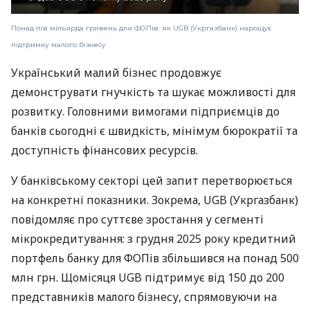
Понад пів мільярда гривень для ФОПів: як UGB (Укргазбанк) нарощує
підтримку малого бізнесу
Український малий бізнес продовжує
демонструвати гнучкість та шукає можливості для
розвитку. Головними вимогами підприємців до
банків сьогодні є швидкість, мінімум бюрократії та
доступність фінансових ресурсів.
У банківському секторі цей запит перетворюється
на конкретні показники. Зокрема, UGB (Укргазбанк)
повідомляє про суттєве зростання у сегменті
мікрокредитування: з грудня 2025 року кредитний
портфель банку для ФОПів збільшився на понад 500
млн грн. Щомісяця UGB підтримує від 150 до 200
представників малого бізнесу, спрямовуючи на