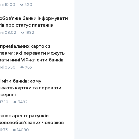
ні 10:00
420
КИ ПО
ВАННЮ
обов’яже банки інформувати
тів про статус платежів
ХОВІ ПОЛІСИ
ні 08:02
1992
І КОМПАНІЇ
 преміальних карток з
леями: які переваги можуть
 ПРО СТРАХОВІ
Ї
ати нині VIP-клієнти банків
ні 06:50
763
А І ОПЛАТА
ліміти банків: кому
И
кують картки та перекази
 серпні
13:10
3482
ацює арешт рахунків
ковозобов’язаних чоловіків
6:33
14080