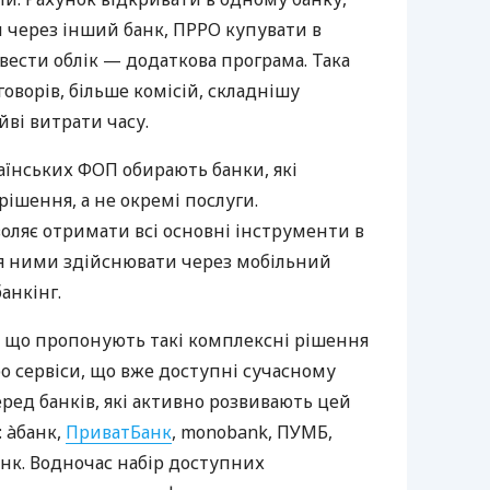
 через інший банк, ПРРО купувати в
вести облік — додаткова програма. Така
оворів, більше комісій, складнішу
йві витрати часу.
аїнських ФОП обирають банки, які
ішення, а не окремі послуги.
оляє отримати всі основні інструменти в
ня ними здійснювати через мобільний
анкінг.
 що пропонують такі комплексні рішення
ро сервіси, що вже доступні сучасному
ред банків, які активно розвивають цей
 àбанк,
ПриватБанк
, monobank, ПУМБ,
нк. Водночас набір доступних