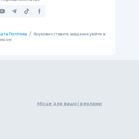
/
а та Політика
Янукович ставить завдання увійти в
дексом
Місце для вашої реклами