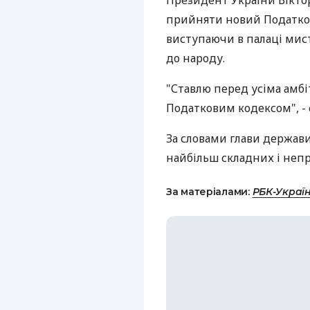
Президент України Віктор
прийняти новий Податкови
виступаючи в палаці мис
до народу.
"Ставлю перед усіма амбіт
Податковим кодексом", - с
За словами глави держави
найбільш складних і непро
За матеріалами:
РБК-Украї