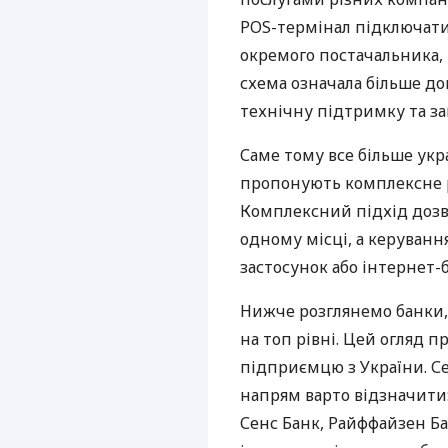
POS-термінал підключати
окремого постачальника, 
схема означала більше дог
технічну підтримку та за
Саме тому все більше укр
пропонують комплексне р
Комплексний підхід дозв
одному місці, а керуван
застосунок або інтернет-б
Нижче розглянемо банки,
на топ рівні. Цей огляд п
підприємцю з України. Се
напрям варто відзначити:
Сенс Банк, Райффайзен Ба