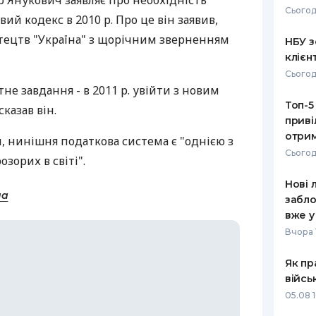
 Янукович заявляє про необхідність
Сьогод
й кодекс в 2010 р. Про це він заявив,
РЕЙТИНГ ДЕБЕТОВИХ
ПУТІВНИ
КАРТОК
СТРАХУ
тецтв "Україна" з щорічним зверненням
НБУ з
клієн
ЩОМІСЯЧНИЙ ОГЛЯД
ВСІ СТРА
Сьогод
КЕШБЕКУ
не завдання - в 2011 р. увійти з новим
СТРАХОВ
Топ-5
ПУТІВНИКИ ПО
казав він.
приві
БАНКІВСЬКИХ КАРТКАХ
ВІДГУКИ
КОМПАНІ
отрим
, нинішня податкова система є "однією з
Сьогод
зорих в світі".
ДОСТАВК
Нові 
КОНТАКТ
на
забло
вже у
Вчора 
Як пр
війсь
05.08 1