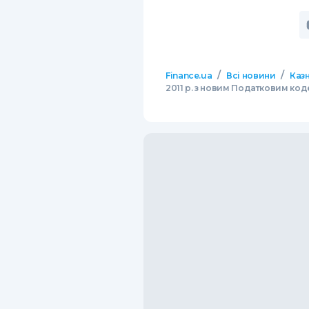
/
/
Finance.ua
Всі новини
Казн
2011 р. з новим Податковим ко