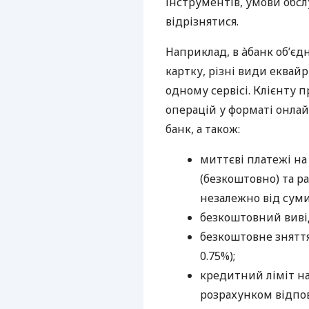
інструментів, умови обс
відрізнятися.
Наприклад, в àбанк об’єд
картку, різні види еквай
одному сервісі. Клієнту 
операцій у форматі онлайн
банк, а також:
миттєві платежі на
(безкоштовно) та ра
незалежно від суми
безкоштовний вивід
безкоштовне зняття 
0.75%);
кредитний ліміт н
розрахунком відпов