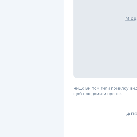
Місц
Якщо Ви помітили помилку, виді
щоб повідомити про це.
П