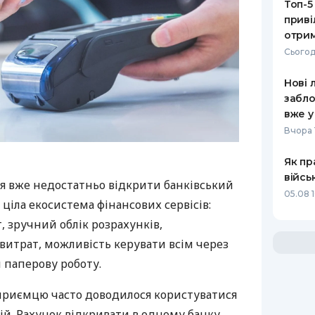
Топ-5
приві
отрим
Сьогод
Нові 
забло
вже у
Вчора 
Як пр
війсь
я вже недостатньо відкрити банківський
05.08 1
 ціла екосистема фінансових сервісів:
 зручний облік розрахунків,
витрат, можливість керувати всім через
 паперову роботу.
дприємцю часто доводилося користуватися
й. Рахунок відкривати в одному банку,