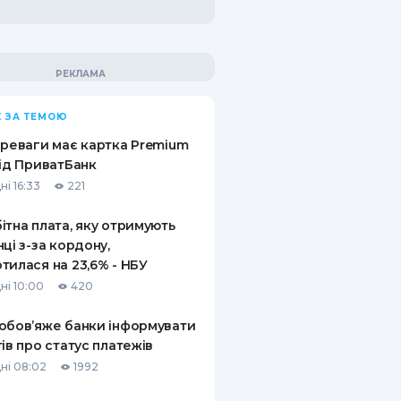
 ЗА ТЕМОЮ
ереваги має картка Premium
від ПриватБанк
ні 16:33
221
ітна плата, яку отримують
нці з-за кордону,
тилася на 23,6% - НБУ
ні 10:00
420
обов’яже банки інформувати
тів про статус платежів
ні 08:02
1992