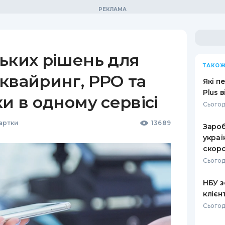
ьких рішень для
ТАКОЖ
квайринг, РРО та
Які п
Plus 
ки в одному сервісі
Сьогод
Картки
13689
Зароб
украї
скоро
Сьогод
НБУ з
клієн
Сьогод