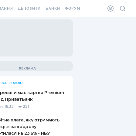
ВАННЯ
ДЕПОЗИТИ
БАНКИ
ФОРУМ
ІЛКА
ВСІ ДЕПОЗИТИ
ВСІ БАНКИ
АННЯ ЖИТЛА ВІД
ДЕПОЗИТИ В USD
ВІДГУКИ ПРО БАНКИ
 ШАХЕДІВ
ДЕПОЗИТИ В EUR
МІКРОФІНАНСОВІ
ХОВКА ЗА КОРДОН
ОРГАНІЗАЦІЇ
БОНУС ДО ДЕПОЗИТІВ
ВІДГУКИ ПРО МФО
УМОВИ АКЦІЇ
КАРТА
 ЗА ТЕМОЮ
ПИТАННЯ ТА ВІДПОВІДІ
ННА ВІНЬЄТКА
ереваги має картка Premium
ДЕПОЗИТНИЙ КАЛЬКУЛЯТОР
від ПриватБанк
 СПІВРОБІТНИКІВ
ні 16:33
221
ПУТІВНИКИ ПО
SSISTANCE
ЗАОЩАДЖЕННЯМ
ітна плата, яку отримують
нці з-за кордону,
АННЯ ВІД
тилася на 23,6% - НБУ
Х ВИПАДКІВ