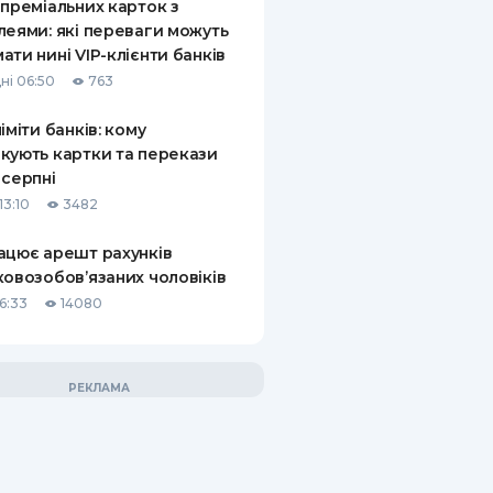
 преміальних карток з
леями: які переваги можуть
ати нині VIP-клієнти банків
ні 06:50
763
ліміти банків: кому
кують картки та перекази
 серпні
13:10
3482
ацює арешт рахунків
ковозобов’язаних чоловіків
6:33
14080