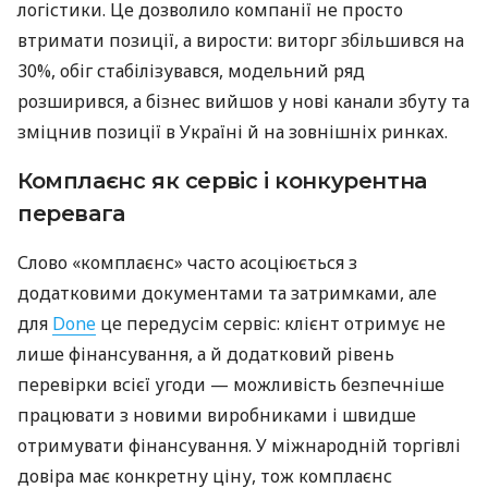
логістики. Це дозволило компанії не просто
втримати позиції, а вирости: виторг збільшився на
30%, обіг стабілізувався, модельний ряд
розширився, а бізнес вийшов у нові канали збуту та
зміцнив позиції в Україні й на зовнішніх ринках.
Комплаєнс як сервіс і конкурентна
перевага
Слово «комплаєнс» часто асоціюється з
додатковими документами та затримками, але
для
Done
це передусім сервіс: клієнт отримує не
лише фінансування, а й додатковий рівень
перевірки всієї угоди — можливість безпечніше
працювати з новими виробниками і швидше
отримувати фінансування. У міжнародній торгівлі
довіра має конкретну ціну, тож комплаєнс