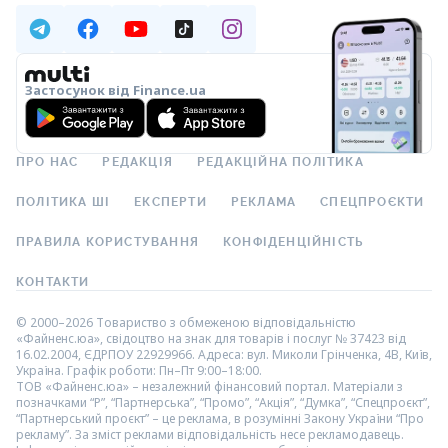
Застосунок від Finance.ua
ПРО НАС
РЕДАКЦІЯ
РЕДАКЦІЙНА ПОЛІТИКА
ПОЛІТИКА ШІ
ЕКСПЕРТИ
РЕКЛАМА
СПЕЦПРОЄКТИ
ПРАВИЛА КОРИСТУВАННЯ
КОНФІДЕНЦІЙНІСТЬ
КОНТАКТИ
© 2000–2026 Товариство з обмеженою відповідальністю
«Файненс.юа», свідоцтво на знак для товарів і послуг № 37423 від
16.02.2004, ЄДРПОУ 22929966. Адреса: вул. Миколи Грінченка, 4В, Київ,
Україна. Графік роботи: Пн–Пт 9:00–18:00.
ТОВ «Файненс.юа» – незалежний фінансовий портал. Матеріали з
позначками “Р”, “Партнерська”, “Промо”, “Акція”, “Думка”, “Спецпроєкт”,
“Партнерський проєкт” – це реклама, в розумінні Закону України “Про
рекламу”. За зміст реклами відповідальність несе рекламодавець.