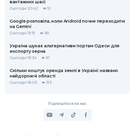
вантажних шасі
Сьогодні 20:42
51
Google розповіла, коли Android почне переходити
на Gemini
Сьогодні 19:15
181
Україна шукає альтернативи портам Одеси для
експорту зерна
Сьогодні 18:34
91
Скільки коштує оренда землі в Україні: названо
найдорожчі області
Сьогодні 18:03
153
Підпишіться на нас