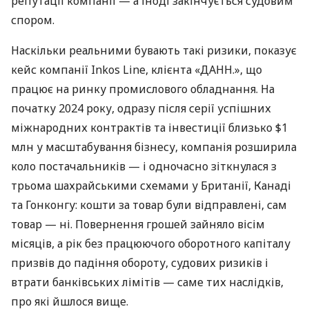
репутації компанії — а іноді закінчується судовим
спором.
Наскільки реальними бувають такі ризики, показує
кейс компанії Inkos Line, клієнта «ДАНН.», що
працює на ринку промислового обладнання. На
початку 2024 року, одразу після серії успішних
міжнародних контрактів та інвестиції близько $1
млн у масштабування бізнесу, компанія розширила
коло постачальників — і одночасно зіткнулася з
трьома шахрайськими схемами у Британії, Канаді
та Гонконгу: кошти за товар були відправлені, сам
товар — ні. Повернення грошей зайняло вісім
місяців, а рік без працюючого оборотного капіталу
призвів до падіння обороту, судових ризиків і
втрати банківських лімітів — саме тих наслідків,
про які йшлося вище.