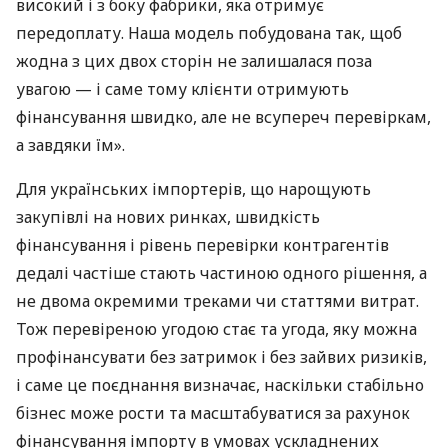
високий і з боку фабрики, яка отримує
передоплату. Наша модель побудована так, щоб
жодна з цих двох сторін не залишалася поза
увагою — і саме тому клієнти отримують
фінансування швидко, але не всупереч перевіркам,
а завдяки їм».
Для українських імпортерів, що нарощують
закупівлі на нових ринках, швидкість
фінансування і рівень перевірки контрагентів
дедалі частіше стають частиною одного рішення, а
не двома окремими треками чи статтями витрат.
Тож перевіреною угодою стає та угода, яку можна
профінансувати без затримок і без зайвих ризиків,
і саме це поєднання визначає, наскільки стабільно
бізнес може рости та масштабуватися за рахунок
фінансування імпорту в умовах ускладнених