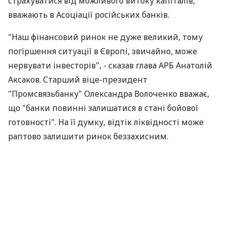
страхуватися від можливого витоку капіталів,
вважають в Асоціації російських банків.
"Наш фінансовий ринок не дуже великий, тому
погіршення ситуації в Європі, звичайно, може
нервувати інвесторів", - сказав глава АРБ Анатолій
Аксаков. Старший віце-президент
"Промсвязьбанку" Олександра Волоченко вважає,
що "банки повинні залишатися в стані бойової
готовності". На її думку, відтік ліквідності може
раптово залишити ринок беззахисним.
Існує вірогідність, що з 1 червня 2010 року вимоги
із резервування будуть посилені і повернуться до
докризової системи класифікації проблемних
позик, заявив минулого тижня член правління ЦБ
РФ Михайло Сухов. На його думку, європейська