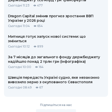
держбюджету 19,6 млрд грн трансфертів
Сьогодні 11:23
477
Dragon Capital змінив прогноз зростання ВВП
України у 2026 році
Сьогодні 11:04
654
Митниця готує запуск нової системи: що
зміниться
Сьогодні 10:12
899
За 7 місяців до загального фонду держбюджету
надійшло понад 2 трлн грн (інфографіка)
Сьогодні 10:00
164
Швеція передасть Україні судно, яке незаконно
вивозило зерно з окупованого Севастополя
Сьогодні 08:49
67
Підпишіться на нас