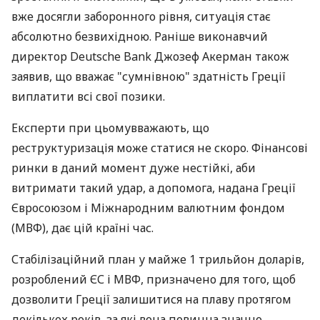
вже досягли заборонного рівня, ситуація стає
абсолютно безвихідною. Раніше виконавчий
директор Deutsche Bank Джозеф Акерман також
заявив, що вважає "сумнівною" здатність Греції
виплатити всі свої позики.
Експерти при цьомувважають, що
реструктуризація може статися не скоро. Фінансові
ринки в даний момент дуже нестійкі, аби
витримати такий удар, а допомога, надана Греції
Євросоюзом і Міжнародним валютним фондом
(МВФ), дає цій країні час.
Стабілізаційний план у майже 1 трильйон доларів,
розроблений ЄС і МВФ, призначено для того, щоб
дозволити Греції залишитися на плаву протягом
декількох років, за які вона повинна значно