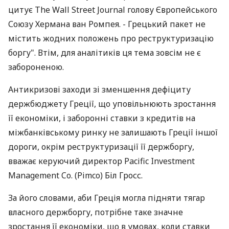
цитує The Wall Street Journal голову Європейського
Союзу Хермана ван Ромпея. - Грецький пакет не
містить жодних положень про реструктуризацію
боргу". Втім, для аналітиків ця тема зовсім не є
забороненою.
Антикризові заходи зі зменшення дефіциту
держбюджету Греції, що уповільнюють зростання
її економіки, і заборонні ставки з кредитів на
міжбанківському ринку не залишають Греції іншої
дороги, окрім реструктуризації її держборгу,
вважає керуючий директор Pacific Investment
Management Co. (Pimco) Біл Гросс.
За його словами, аби Греція могла підняти тягар
власного держборгу, потрібне таке значне
зростання її економіки, що в умовах, коли ставки