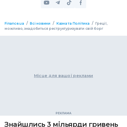
/
/
/
Finance.ua
Всі новини
Казна та Політика
Греції,
можливо, знадобиться реструктуризувати свій борг
Місце для вашої реклами
Знайшлись 3 мільярди гривень