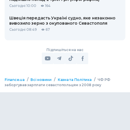
Сьогодні 10:00
164
Швеція передасть Україні судно, яке незаконно
вивозило зерно з окупованого Севастополя
Сьогодні 08:49
67
Підпишіться на нас
/
/
/
Finance.ua
Всі новини
Казна та Політика
ЧФ РФ
заборгував зарплати севастопольцям з 2008 року