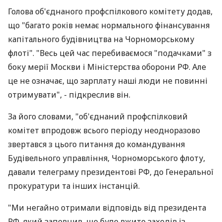
Голова об'єднаного профспілкового комітету додав,
що "багато років немає нормального фінансування
капітального будівництва на Чорноморському
флоті". "Весь цей час перебиваємося "подачками" з
боку мерії Москви і Міністерства оборони РФ. Але
це не означає, що зарплату наші люди не повинні
отримувати", - підкреслив він.
За його словами, "об'єднаний профспілковий
комітет впродовж всього періоду неодноразово
звертався з цього питання до командування
Будівельного управління, Чорноморського флоту,
давали телеграму президентові РФ, до Генеральної
прокуратури та інших інстанцій.
"Ми негайно отримали відповідь від президента
РФ, який запевнив, що буде вжито заходів із