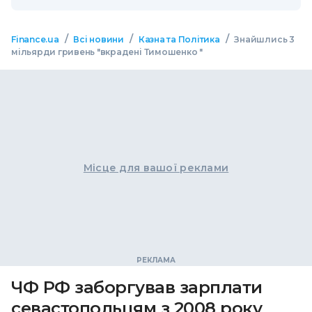
/
/
/
Finance.ua
Всі новини
Казна та Політика
Знайшлись 3
мільярди гривень "вкрадені Тимошенко "
Місце для вашої реклами
ЧФ РФ заборгував зарплати
севастопольцям з 2008 року