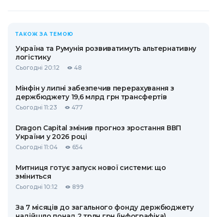
ТАКОЖ ЗА ТЕМОЮ
Україна та Румунія розвиватимуть альтернативну
логістику
Сьогодні 20:12
48
Мінфін у липні забезпечив перерахування з
держбюджету 19,6 млрд грн трансфертів
Сьогодні 11:23
477
Dragon Capital змінив прогноз зростання ВВП
України у 2026 році
Сьогодні 11:04
654
Митниця готує запуск нової системи: що
зміниться
Сьогодні 10:12
899
За 7 місяців до загального фонду держбюджету
надійшло понад 2 трлн грн (інфографіка)