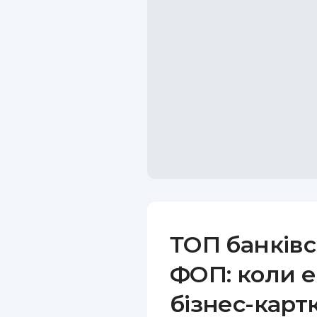
ТОП банківс
ФОП: коли е
бізнес-карт