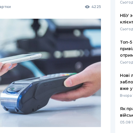
Сьогод
Картки
4225
НБУ з
клієн
Сьогод
Топ-5
приві
отрим
Сьогод
Нові 
забло
вже у
Вчора 
Як пр
війсь
05.08 1