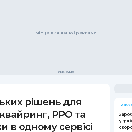
Місце для вашої реклами
ьких рішень для
ТАКОЖ
квайринг, РРО та
Зароб
украї
ки в одному сервісі
скоро