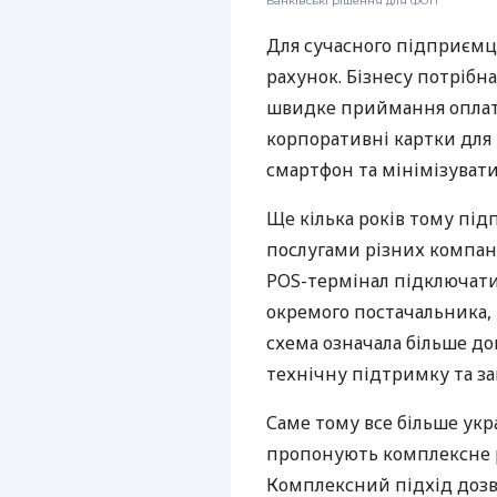
Банківські рішення для ФОП
Для сучасного підприємц
рахунок. Бізнесу потрібна
швидке приймання оплат,
корпоративні картки для 
смартфон та мінімізувати
Ще кілька років тому пі
послугами різних компані
POS-термінал підключати
окремого постачальника, 
схема означала більше дог
технічну підтримку та за
Саме тому все більше укр
пропонують комплексне р
Комплексний підхід дозв