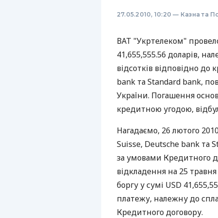
27.05.2010, 10:20
—
Казна та П
ВАТ "Укртелеком" провел
41,655,555.56 доларів, на
відсотків відповідно до к
bank та Standard bank, п
України. Погашення основ
кредитною угодою, відбул
Нагадаємо, 26 лютого 2010
Suisse, Deutsche bank та 
за умовами Кредитного до
відкладення на 25 травня
боргу у сумі USD 41,655,5
платежу, належну до спла
Кредитного договору.