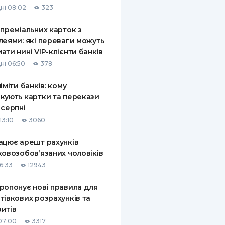
ні 08:02
323
КИ ПО
ВАННЮ
 преміальних карток з
леями: які переваги можуть
ХОВІ ПОЛІСИ
ати нині VIP-клієнти банків
ні 06:50
378
І КОМПАНІЇ
ліміти банків: кому
 ПРО СТРАХОВІ
Ї
кують картки та перекази
 серпні
А І ОПЛАТА
13:10
3060
И
ацює арешт рахунків
ковозобов’язаних чоловіків
6:33
12943
ропонує нові правила для
тівкових розрахунків та
итів
07:00
3317