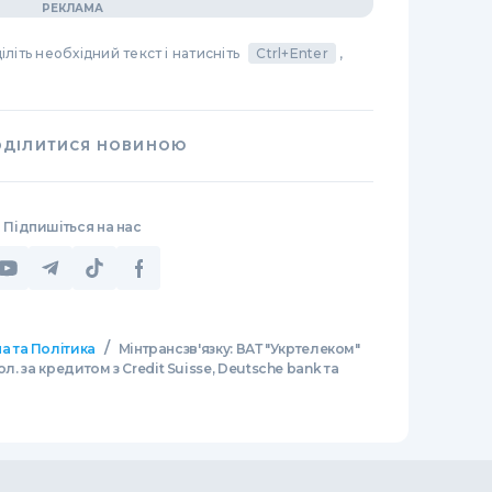
літь необхідний текст і натисніть
Ctrl+Enter
,
ОДІЛИТИСЯ НОВИНОЮ
Підпишіться на нас
/
а та Політика
Мінтрансзв'язку: ВАТ "Укртелеком"
л. за кредитом з Credit Suisse, Deutsche bank та