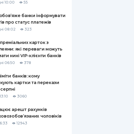
ні 10:00
55
обов’яже банки інформувати
тів про статус платежів
ні 08:02
323
 преміальних карток з
леями: які переваги можуть
ати нині VIP-клієнти банків
ні 06:50
378
ліміти банків: кому
кують картки та перекази
 серпні
13:10
3060
ацює арешт рахунків
ковозобов’язаних чоловіків
6:33
12943