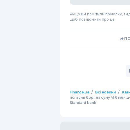
Якщо Ви помітили помилку, виді
щоб повідомити про це.
П
/
/
Finance.ua
Всі новини
Казн
погасив борг на суму 41,6 млн до
Standard bank