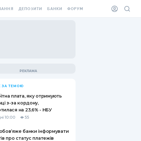
ВАННЯ
ДЕПОЗИТИ
БАНКИ
ФОРУМ
ІЛКА
ВСІ ДЕПОЗИТИ
ВСІ БАНКИ
АННЯ ЖИТЛА ВІД
ДЕПОЗИТИ В USD
ВІДГУКИ ПРО БАНКИ
 ШАХЕДІВ
ДЕПОЗИТИ В EUR
МІКРОФІНАНСОВІ
ХОВКА ЗА КОРДОН
ОРГАНІЗАЦІЇ
БОНУС ДО ДЕПОЗИТІВ
ВІДГУКИ ПРО МФО
УМОВИ АКЦІЇ
КАРТА
 ЗА ТЕМОЮ
ПИТАННЯ ТА ВІДПОВІДІ
ННА ВІНЬЄТКА
ітна плата, яку отримують
ДЕПОЗИТНИЙ КАЛЬКУЛЯТОР
нці з-за кордону,
 СПІВРОБІТНИКІВ
тилася на 23,6% - НБУ
ПУТІВНИКИ ПО
ні 10:00
55
SSISTANCE
ЗАОЩАДЖЕННЯМ
обов’яже банки інформувати
АННЯ ВІД
тів про статус платежів
Х ВИПАДКІВ