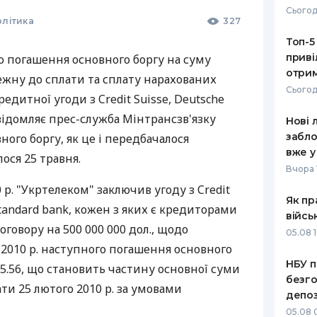
Сьогод
олітика
327
РЕЙТИНГ ДЕБЕТОВИХ
ПУТІВНИ
КАРТОК
СТРАХУ
Топ-5
приві
о погашення основного боргу на суму
ЩОМІСЯЧНИЙ ОГЛЯД
ВСІ СТРА
отрим
лежну до сплати та сплату нарахованих
КЕШБЕКУ
Сьогод
СТРАХОВ
редитної угоди з Credit Suisse, Deutsche
ПУТІВНИКИ ПО
овідомляє прес-служба Мінтрансзв'язку
Нові 
БАНКІВСЬКИХ КАРТКАХ
ВІДГУКИ
КОМПАНІ
забло
ного боргу, як це і передбачалося
вже у
ося 25 травня.
ДОСТАВК
Вчора 
 р. "Укртелеком" заключив угоду з Credit
КОНТАКТ
Як пр
Standard bank, кожен з яких є кредиторами
війсь
говору на 500 000 000 дол., щодо
05.08 1
 2010 р. наступного погашення основного
НБУ п
55.56, що становить частину основної суми
безго
ти 25 лютого 2010 р. за умовами
депоз
05.08 