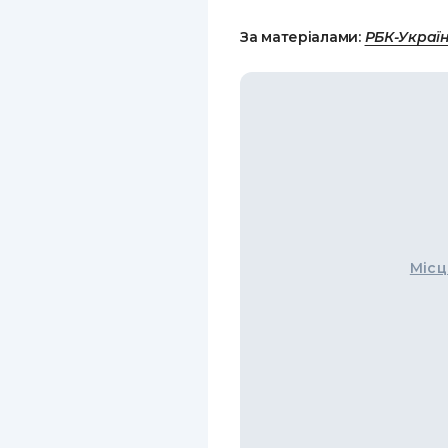
За матеріалами:
РБК-Украї
Місц