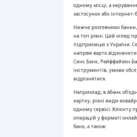
одному місці, а керуван
застосунок або інтернет-б
Нижче розглянемо банки,
на топ рівні. Цей огляд п
підприємцю з України. Се
напрям варто відзначити:
Сенс Банк, Райффайзен Ба
інструментів, умови обс
відрізнятися.
Наприклад, в àбанк об’єд
картку, різні види еквай
одному сервісі. Клієнту 
операцій у форматі онлайн
банк, а також: