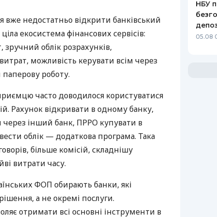
НБУ п
безго
я вже недостатньо відкрити банківський
депоз
 ціла екосистема фінансових сервісів:
05.08 
 зручний облік розрахунків,
витрат, можливість керувати всім через
 паперову роботу.
дприємцю часто доводилося користуватися
й. Рахунок відкривати в одному банку,
 через інший банк, ПРРО купувати в
вести облік — додаткова програма. Така
оворів, більше комісій, складнішу
йві витрати часу.
аїнських ФОП обирають банки, які
ішення, а не окремі послуги.
оляє отримати всі основні інструменти в