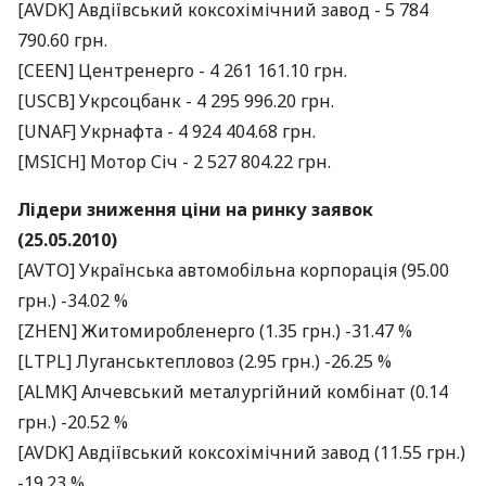
[AVDK] Авдіївський коксохімічний завод - 5 784
790.60 грн.
[CEEN] Центренерго - 4 261 161.10 грн.
[USCB] Укрсоцбанк - 4 295 996.20 грн.
[UNAF] Укрнафта - 4 924 404.68 грн.
[MSICH] Мотор Січ - 2 527 804.22 грн.
Лідери зниження ціни на ринку заявок
(25.05.2010)
[AVTO] Українська автомобільна корпорація (95.00
грн.) -34.02 %
[ZHEN] Житомиробленерго (1.35 грн.) -31.47 %
[LTPL] Луганськтепловоз (2.95 грн.) -26.25 %
[ALMK] Алчевський металургійний комбінат (0.14
грн.) -20.52 %
[AVDK] Авдіївський коксохімічний завод (11.55 грн.)
-19.23 %