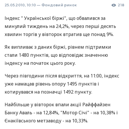
25.05.2010, 10:10
—
Фондовий ринок
218
Індекс " Української біржі", що обвалився за
минулий тиждень на 24,2%, через перші десять
хвилин торгів у вівторок втратив ще понад 9%.
Як випливає з даних біржі, рівнем підтримки
стали 1480 пунктів, що відповідає значенню
індексу на початок цього року.
Через півгодини після відкриття, на 11:00, індекс
уже намацав рівень опору 1495 пунктів і
котирувався на позначці 1492 пункту.
Найбільше у вівторок впали акції Райффайзен
Банку Аваль - на 12,84%, "Мотор Січі" - на 10,38% і
Єнакіївського метзаводу - на 10,33%.