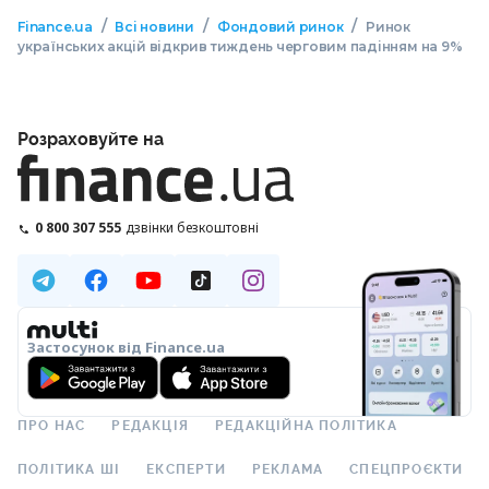
/
/
/
Finance.ua
Всі новини
Фондовий ринок
Ринок
українських акцій відкрив тиждень черговим падінням на 9%
Розраховуйте на
0 800 307 555
дзвінки безкоштовні
Застосунок від Finance.ua
ПРО НАС
РЕДАКЦІЯ
РЕДАКЦІЙНА ПОЛІТИКА
ПОЛІТИКА ШІ
ЕКСПЕРТИ
РЕКЛАМА
СПЕЦПРОЄКТИ