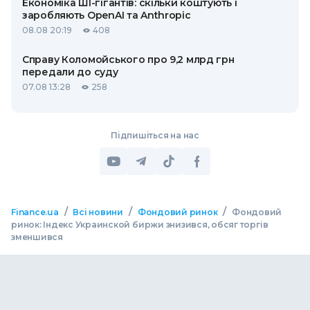
Економіка ШІ-гігантів: скільки коштують і
заробляють OpenAI та Anthropic
08.08 20:19
408
Справу Коломойського про 9,2 млрд грн
передали до суду
07.08 13:28
258
Підпишіться на нас
/
/
/
Finance.ua
Всі новини
Фондовий ринок
Фондовий
ринок: Індекс Украинской биржи знизився, обсяг торгів
зменшився