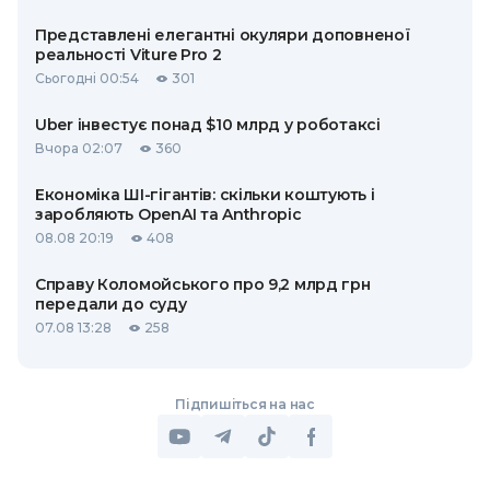
Представлені елегантні окуляри доповненої
реальності Viture Pro 2
Сьогодні 00:54
301
Uber інвестує понад $10 млрд у роботаксі
Вчора 02:07
360
Економіка ШІ-гігантів: скільки коштують і
заробляють OpenAI та Anthropic
08.08 20:19
408
Справу Коломойського про 9,2 млрд грн
передали до суду
07.08 13:28
258
Підпишіться на нас