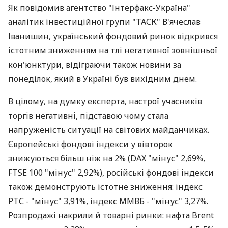
Як повідомив агентство "Інтерфакс-Україна"
аналітик інвестиційної групи "ТАСК" В'ячеслав
Іванишин, український фондовий ринок відкрився
істотним зниженням на тлі негативної зовнішньої
кон'юнктури, відіграючи також новини за
понеділок, який в Україні був вихідним днем.
В цілому, на думку експерта, настрої учасників
торгів негативні, підставою чому стала
напруженість ситуації на світових майданчиках.
Європейські фондові індекси у вівторок
знижуються більш ніж на 2% (DAX "мінус" 2,69%,
FTSE 100 "мінус" 2,92%), російські фондові індекси
також демонструють істотне зниження: індекс
РТС - "мінус" 3,91%, індекс ММВБ - "мінус" 3,27%.
Розпродажі накрили й товарні ринки: нафта Brent