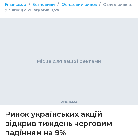
/
/
/
Finance.ua
Всі новини
Фондовий ринок
Огляд ринків:
У п'ятницю УБ втратив 0,5%
Місце для вашої реклами
Ринок українських акцій
відкрив тиждень черговим
падінням на 9%