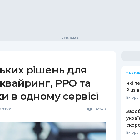
ьких рішень для
ТАКОЖ
квайринг, РРО та
Які п
Plus 
ки в одному сервісі
Вчора 
Картки
14940
Зароб
украї
скоро
Вчора 