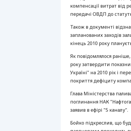
компенсації витрат від р
передачі ОВДП до статутн
Також в документі відзн
запланованих заходів зал
кінець 2010 року плануєть
Як повідомлялося раніше,
року затвердити показни
Україні" на 2010 рік і п
покриття дефіциту компан
Глава Міністерства палив
поглинання НАК "Нафтогаз 
заявив в ефірі "5 каналу".
Бойко підкреслив, що буд