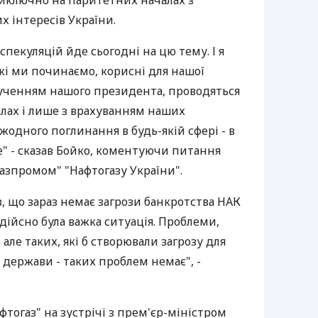
иключно на паритетних началах з
 інтересів України.
пекуляцій йде сьогодні на цю тему. І я
які ми починаємо, корисні для нашої
рученням нашого президента, проводяться
лах і лише з врахуванням наших
 жодного поглинання в будь-якій сфері - в
де" - сказав Бойко, коментуючи питання
азпромом" "Нафтогазу України".
, що зараз немає загрози банкротства НАК
с дійсно була важка ситуація. Проблеми,
 але таких, які б створювали загрозу для
ї держави - таких проблем немає", -
фтогаз" на зустрічі з прем'єр-міністром