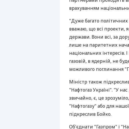
партнерами проходить в
врахуванням національних
"Дуже багато політичних с
вважаю, що всі проекти, 
держави. Вони всі, за до
лише на паритетних нача
національних інтересів. І
газовій, в ядерній, не бу
можливого поглинання "Г
Міністр також підкреслив
"Нафтогаз Україні". "У на
звичайно, є, це зрозуміло,
"Нафтогазу" або для нашо
підкреслив Бойко.
Об'єднати "Газпром" і "На