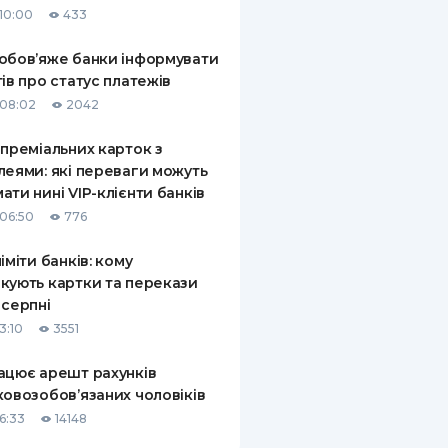
10:00
433
КИ ПО
ВАННЮ
обов’яже банки інформувати
тів про статус платежів
ХОВІ ПОЛІСИ
08:02
2042
І КОМПАНІЇ
 преміальних карток з
леями: які переваги можуть
 ПРО СТРАХОВІ
Ї
ати нині VIP-клієнти банків
06:50
776
А І ОПЛАТА
ліміти банків: кому
И
кують картки та перекази
 серпні
3:10
3551
ацює арешт рахунків
ковозобов’язаних чоловіків
6:33
14148