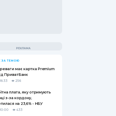
 ЗА ТЕМОЮ
ереваги має картка Premium
від ПриватБанк
16:33
256
ітна плата, яку отримують
нці з-за кордону,
тилася на 23,6% - НБУ
10:00
433