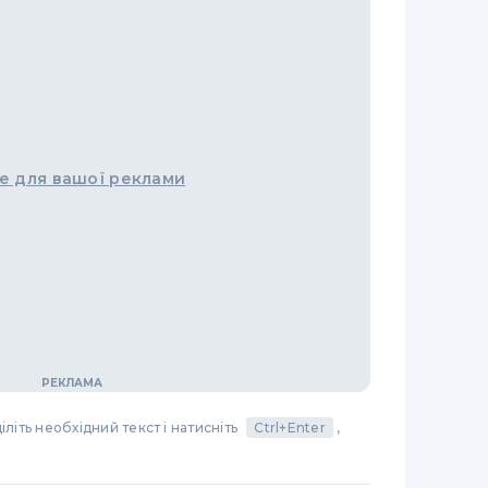
е для вашої реклами
літь необхідний текст і натисніть
Ctrl+Enter
,