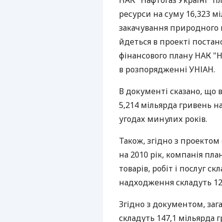
НАК "Нафтогаз Україні" п
ресурси на суму 16,323 м
закачування природного г
йдеться в проекті постан
фінансового плану НАК "На
в розпорядженні УНІАН.
В документі сказано, що 
5,214 мільярда гривень н
угодах минулих років.
Також, згідно з проектом
на 2010 рік, компанія пла
товарів, робіт і послуг ск
надходження складуть 123
Згідно з документом, зага
складуть 147,1 мільярда 