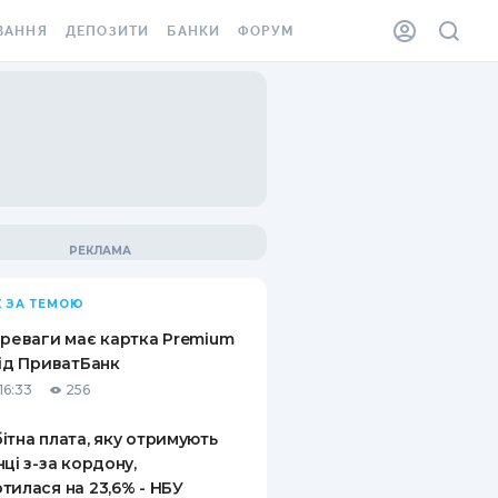
ВАННЯ
ДЕПОЗИТИ
БАНКИ
ФОРУМ
ІЛКА
ВСІ ДЕПОЗИТИ
ВСІ БАНКИ
АННЯ ЖИТЛА ВІД
ДЕПОЗИТИ В USD
ВІДГУКИ ПРО БАНКИ
 ШАХЕДІВ
ДЕПОЗИТИ В EUR
МІКРОФІНАНСОВІ
ХОВКА ЗА КОРДОН
ОРГАНІЗАЦІЇ
БОНУС ДО ДЕПОЗИТІВ
ВІДГУКИ ПРО МФО
УМОВИ АКЦІЇ
КАРТА
 ЗА ТЕМОЮ
ПИТАННЯ ТА ВІДПОВІДІ
ННА ВІНЬЄТКА
ереваги має картка Premium
ДЕПОЗИТНИЙ КАЛЬКУЛЯТОР
від ПриватБанк
 СПІВРОБІТНИКІВ
16:33
256
ПУТІВНИКИ ПО
SSISTANCE
ЗАОЩАДЖЕННЯМ
ітна плата, яку отримують
нці з-за кордону,
АННЯ ВІД
тилася на 23,6% - НБУ
Х ВИПАДКІВ