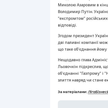
Миколою Азаровим в кінці
Володимир Путін. Україн
"експромтом" російських 
відповіді.
Згодом президент Україн
дві паливні компанії можн
що таке об'єднання йому 
Нещодавно глава Адмініст
Льовочкін підкреслив, що
об'єднанні "Газпрому" і "
злиття навряд чи стане 
За матеріалами:
ЛігаБізнес