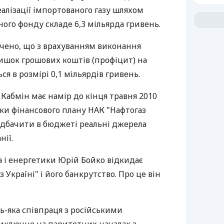
еалізації імпортованого газу шляхом
ого фонду складе 6,3 мільярда гривень.
ачено, що з врахуванням виконання
ишок грошових коштів (профіцит) на
ся в розмірі 0,1 мільярдів гривень.
 Кабмін має намір до кінця травня 2010
ки фінансового плану НАК "Нафтогаз
ередбачити в бюджеті реальні джерела
ії.
а і енергетики Юрій Бойко відкидає
Україні" і його банкрутство. Про це він
ь-яка співпраця з російськими