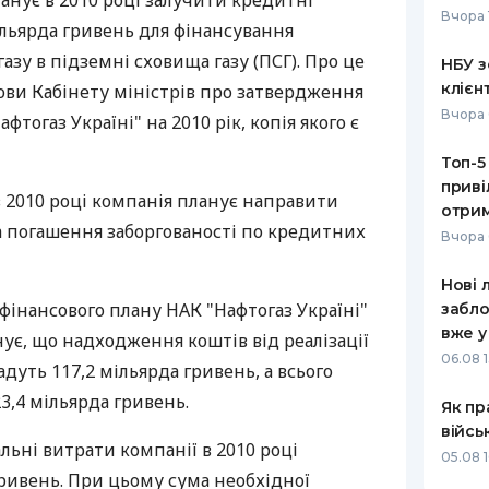
ланує в 2010 році залучити кредитні
Вчора 
ільярда гривень для фінансування
РЕЙТИНГ ДЕБЕТОВИХ
ПУТІВНИ
КАРТОК
СТРАХУ
азу в підземні сховища газу (ПСГ). Про це
НБУ з
клієн
ови Кабінету міністрів про затвердження
ЩОМІСЯЧНИЙ ОГЛЯД
ВСІ СТРА
Вчора 
фтогаз Україні" на 2010 рік, копія якого є
КЕШБЕКУ
СТРАХОВ
Топ-5
ПУТІВНИКИ ПО
приві
БАНКІВСЬКИХ КАРТКАХ
ВІДГУКИ
в 2010 році компанія планує направити
КОМПАНІ
отрим
а погашення заборгованості по кредитних
Вчора 
ДОСТАВК
Нові 
КОНТАКТ
 фінансового плану НАК "Нафтогаз Україні"
забло
вже у
нує, що надходження коштів від реалізації
06.08 1
ладуть 117,2 мільярда гривень, а всього
,4 мільярда гривень.
Як пр
війсь
льні витрати компанії в 2010 році
05.08 1
гривень. При цьому сума необхідної