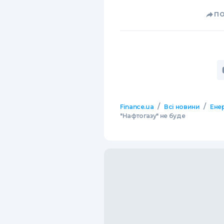
П
/
/
Finance.ua
Всі новини
Ене
"Нафтогазу" не буде