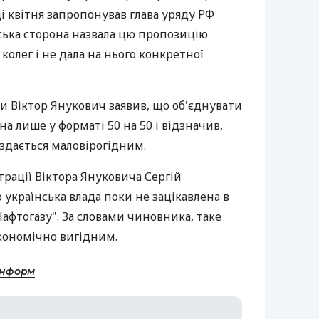
 квітня запропонував глава уряду РФ
ська сторона назвала цю пропозицію
колег і не дала на нього конкретної
и Віктор Янукович заявив, що об'єднувати
а лише у форматі 50 на 50 і відзначив,
здається маловірогідним.
рації Віктора Януковича Сергій
 українська влада поки не зацікавлена в
Нафтогазу". За словами чиновника, таке
економічно вигідним.
Інформ