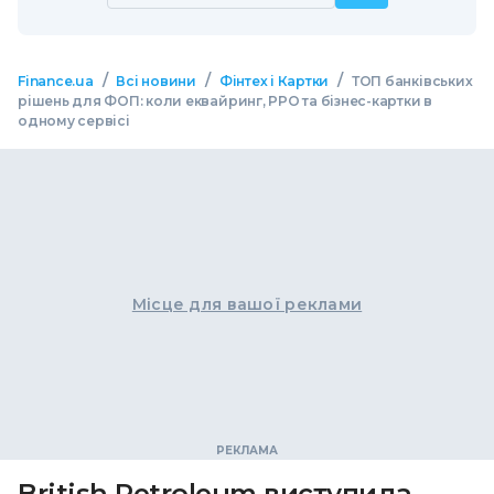
/
/
/
Finance.ua
Всі новини
Фінтех і Картки
ТОП банківських
рішень для ФОП: коли еквайринг, РРО та бізнес-картки в
одному сервісі
Місце для вашої реклами
British Petroleum виступила