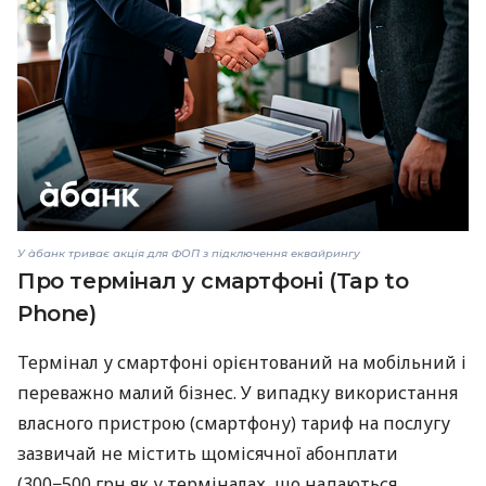
У àбанк триває акція для ФОП з підключення еквайрингу
Про термінал у смартфоні (Tap to
Phone)
Термінал у смартфоні орієнтований на мобільний і
переважно малий бізнес. У випадку використання
власного пристрою (смартфону) тариф на послугу
зазвичай не містить щомісячної абонплати
(300−500 грн як у терміналах, що надаються