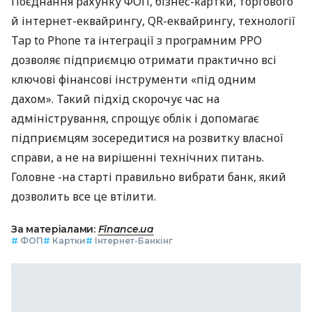
Поєднання рахунку ФОП, бізнес-картки, торгового
й інтернет-еквайрингу, QR-еквайрингу, технології
Tap to Phone та інтеграції з програмним РРО
дозволяє підприємцю отримати практично всі
ключові фінансові інструменти «під одним
дахом». Такий підхід скорочує час на
адміністрування, спрощує облік і допомагає
підприємцям зосередитися на розвитку власної
справи, а не на вирішенні технічних питань.
Головне -на старті правильно вибрати банк, який
дозволить все це втілити.
За матеріалами:
Finance.ua
#
ФОП
#
Картки
#
Інтернет-Банкінг