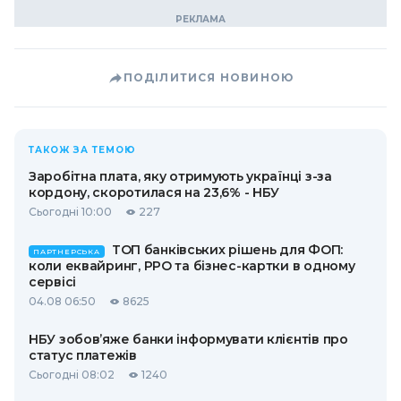
ПОДІЛИТИСЯ НОВИНОЮ
ТАКОЖ ЗА ТЕМОЮ
Заробітна плата, яку отримують українці з-за
кордону, скоротилася на 23,6% - НБУ
Сьогодні 10:00
227
ТОП банківських рішень для ФОП:
ПАРТНЕРСЬКА
коли еквайринг, РРО та бізнес-картки в одному
сервісі
04.08 06:50
8625
НБУ зобов’яже банки інформувати клієнтів про
статус платежів
Сьогодні 08:02
1240