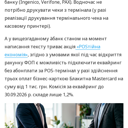
банку (Ingenico, Verifone, PAX). Водночас не
потрібно друкувати чеки з термінала (у разі
реалізації друкування термінального чека на
касовому принтері).
А у вищезгаданому àбанк станом на момент
написання тексту триває акція
«POSтійна
економія»
, згідно з умовами якої під час відкриття
рахунку ФОП є можливість підключити еквайринг
без абонплати за POS-термінал у разі здійснення
трьох оплат бізнес-карткою Блакитна Mastercard на
суму від 1 тис. грн. Комісія за еквайринг до
30.09.2026 р. складе лише 1,2%.