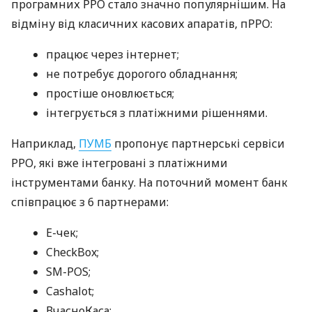
програмних РРО стало значно популярнішим. На
відміну від класичних касових апаратів, пРРО:
працює через інтернет;
не потребує дорогого обладнання;
простіше оновлюється;
інтегрується з платіжними рішеннями.
Наприклад,
ПУМБ
пропонує партнерські сервіси
РРО, які вже інтегровані з платіжними
інструментами банку. На поточний момент банк
співпрацює з 6 партнерами:
E-чек;
CheckBox;
SM-POS;
Cashalot;
ВчасноКаса;