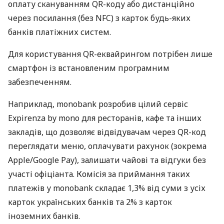
оплату скануванням QR-коду або дистанційно
через посилання (без NFC) з карток будь-яких
банків платіжних систем.
Для користування QR-еквайрингом потрібен лише
смартфон із встановленим програмним
забезпеченням.
Наприклад, monobank розробив цілий сервіс
Expirenza by mono для ресторанів, кафе та інших
закладів, що дозволяє відвідувачам через QR-код
переглядати меню, оплачувати рахунок (зокрема
Apple/Google Pay), залишати чайові та відгуки без
участі офіціанта. Комісія за приймання таких
платежів у monobank складає 1,3% від суми з усіх
карток українських банків та 2% з карток
іноземних банків.