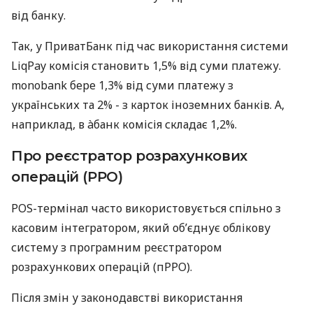
від банку.
Так, у ПриватБанк під час використання системи
LiqPay комісія становить 1,5% від суми платежу.
monobank бере 1,3% від суми платежу з
українських та 2% - з карток іноземних банків. А,
наприклад, в àбанк комісія складає 1,2%.
Про реєстратор розрахункових
операцій (РРО)
POS-термінал часто використовується спільно з
касовим інтегратором, який об’єднує облікову
систему з програмним реєстратором
розрахункових операцій (пРРО).
Після змін у законодавстві використання