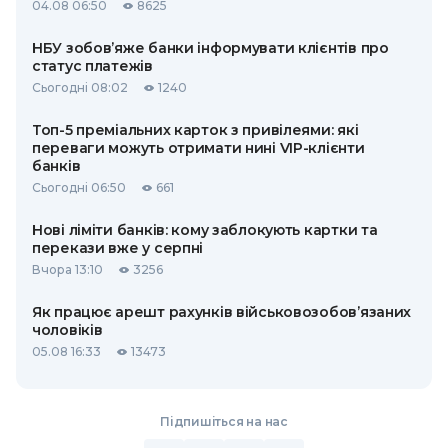
04.08 06:50
8625
НБУ зобов’яже банки інформувати клієнтів про
статус платежів
Сьогодні 08:02
1240
Топ-5 преміальних карток з привілеями: які
переваги можуть отримати нині VIP-клієнти
банків
Сьогодні 06:50
661
Нові ліміти банків: кому заблокують картки та
перекази вже у серпні
Вчора 13:10
3256
Як працює арешт рахунків військовозобов’язаних
чоловіків
05.08 16:33
13473
Підпишіться на нас