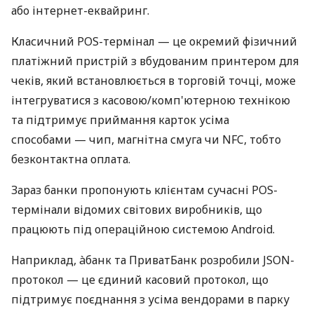
або інтернет-еквайринг.
Класичний POS-термінал — це окремий фізичний
платіжний пристрій з вбудованим принтером для
чеків, який встановлюється в торговій точці, може
інтегруватися з касовою/комп'ютерною технікою
та підтримує приймання карток усіма
способами — чип, магнітна смуга чи NFC, тобто
безконтактна оплата.
Зараз банки пропонують клієнтам сучасні POS-
термінали відомих світових виробників, що
працюють під операційною системою Android.
Наприклад, àбанк та ПриватБанк розробили JSON-
протокол — це єдиний касовий протокол, що
підтримує поєднання з усіма вендорами в парку