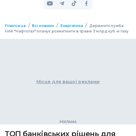
/
/
/
Finance.ua
Всі новини
Енергетика
Держмитслужба:
НАК "Нафтогаз" планує розмитнити в травні 3 млрд куб. м газу
Місце для вашої реклами
ТОП банківських рішень для