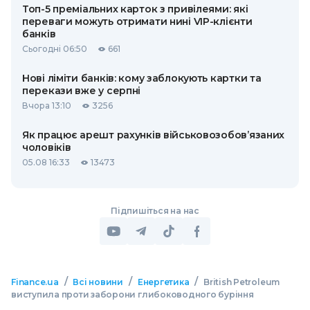
Топ-5 преміальних карток з привілеями: які
переваги можуть отримати нині VIP-клієнти
банків
Сьогодні 06:50
661
Нові ліміти банків: кому заблокують картки та
перекази вже у серпні
Вчора 13:10
3256
Як працює арешт рахунків військовозобов’язаних
чоловіків
05.08 16:33
13473
Підпишіться на нас
/
/
/
Finance.ua
Всі новини
Енергетика
British Petroleum
виступила проти заборони глибоководного буріння