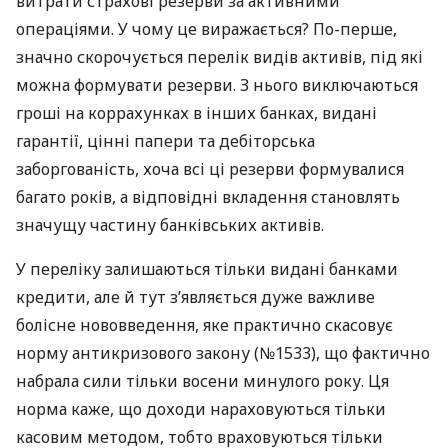
витрати страхові резерви за активними
операціями. У чому це виражається? По-перше,
значно скорочується перелік видів активів, під які
можна формувати резерви. З нього виключаються
гроші на коррахунках в інших банках, видані
гарантії, цінні папери та дебіторська
заборгованість, хоча всі ці резерви формувалися
багато років, а відповідні вкладення становлять
значущу частину банківських активів.
У переліку залишаються тільки видані банками
кредити, але й тут з’являється дуже важливе
болісне нововведення, яке практично скасовує
норму антикризового закону (№1533), що фактично
набрала сили тільки восени минулого року. Ця
норма каже, що доходи нараховуються тільки
касовим методом, тобто враховуються тільки