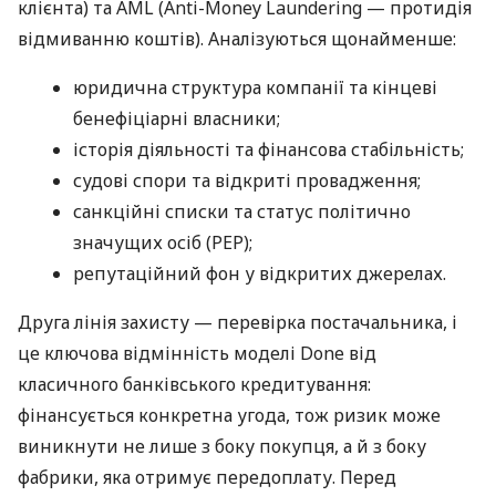
клієнта) та AML (Anti-Money Laundering — протидія
відмиванню коштів). Аналізуються щонайменше:
юридична структура компанії та кінцеві
бенефіціарні власники;
історія діяльності та фінансова стабільність;
судові спори та відкриті провадження;
санкційні списки та статус політично
значущих осіб (PEP);
репутаційний фон у відкритих джерелах.
Друга лінія захисту — перевірка постачальника, і
це ключова відмінність моделі Done від
класичного банківського кредитування:
фінансується конкретна угода, тож ризик може
виникнути не лише з боку покупця, а й з боку
фабрики, яка отримує передоплату. Перед