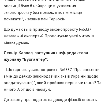
опозиції було б найкращим ухвалення
законопроекту без правок, а потім місяць
почекати", - заявив пан Терьохін.
Що думають із приводу законопроекту №6337
незалежні експерти? Пропонуємо увазі читачів
кілька думок.
Леонід Карпов, заступник шеф-редактора
журналу "Бухгалтер":
- Що гарного у законопроекті №6337 "Про внесення
змін до деяких законодавчих актів України (щодо
оподаткування)", який пройшов перше читання? Та
нічого. А от що в ньому є.
До закону про податок на доходи фізосіб вносять