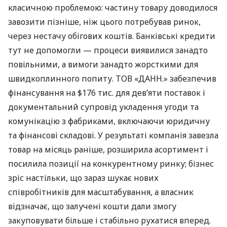
класичною проблемою: частину товару доводилося
завозити пізніше, ніж цього потребував ринок,
через нестачу обігових коштів. Банківські кредити
тут не допомогли — процеси виявилися занадто
повільними, а вимоги занадто жорсткими для
швидкоплинного попиту. ТОВ «ДАНН.» забезпечив
фінансування на $176 тис. для дев’яти поставок і
документальний супровід укладення угоди та
комунікацію з фабриками, включаючи юридичну
та фінансові складові. У результаті компанія завезла
товар на місяць раніше, розширила асортимент і
посилила позиції на конкурентному ринку; бізнес
зріс настільки, що зараз шукає нових
співробітників для масштабування, а власник
відзначає, що залучені кошти дали змогу
закуповувати більше і стабільно рухатися вперед.