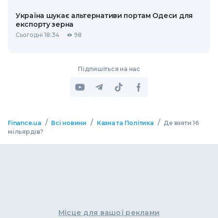
Україна шукає альтернативи портам Одеси для
експорту зерна
Сьогодні 18:34
98
Підпишіться на нас
/
/
/
Finance.ua
Всі новини
Казна та Політика
Де взяти 16
мільярдів?
Місце для вашої реклами