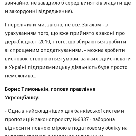
звичайно, не завадило б серед винятків згадати ще
й закордонні відрядження).
І перелічили ми, звісно, не все. Загалом - з
урахуванням того, що вже прийнято в законі про
держбюджет-2010, і того, що збираються зробити
зі спрощеним оподаткуванням, - можна зробити
висновок: створюються умови, за яких здійснювати
в Україні підприємницьку діяльність буде просто
неможливо...
Борис Тимонькін, голова правління
Укрсоцбанку:
- Одна з найскладніших для банківської системи
пропозицій законопроекту №6337 - заборона
відносити повною мірою в податковому обліку на