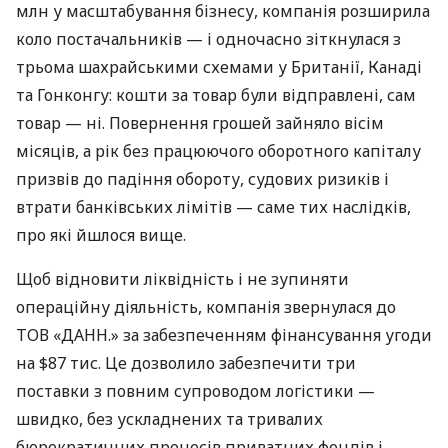
млн у масштабування бізнесу, компанія розширила
коло постачальників — і одночасно зіткнулася з
трьома шахрайськими схемами у Британії, Канаді
та Гонконгу: кошти за товар були відправлені, сам
товар — ні. Повернення грошей зайняло вісім
місяців, а рік без працюючого оборотного капіталу
призвів до падіння обороту, судових ризиків і
втрати банківських лімітів — саме тих наслідків,
про які йшлося вище.
Щоб відновити ліквідність і не зупиняти
операційну діяльність, компанія звернулася до
ТОВ «ДАНН.» за забезпеченням фінансування угоди
на $87 тис. Це дозволило забезпечити три
поставки з повним супроводом логістики —
швидко, без ускладнених та тривалих
бюрократичних процесів приватних фондів і