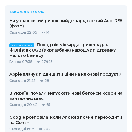
ТАКОЖ ЗА ТЕМОЮ
На український ринок вийде заряджений Audi RS5
(фото)
Сьогодні 22:05
14
Понад пів мільярда гривень для
ПАРТНЕРСЬКА
ФОПів: як UGB (Укргазбанк) нарощує підтримку
малого бізнесу
Вчора 07:35
27985
Apple планує підвищити ціни на ключові продукти
Сьогодні 21:45
28
В Україні почали випускати нові бетономіксери на
вантажних шасі
Сьогодні 20:42
65
Google розповіла, коли Android почне переходити
на Gemini
Сьогодні 19:15
202