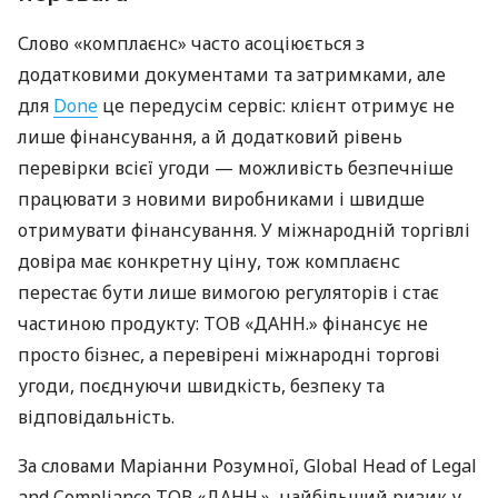
Слово «комплаєнс» часто асоціюється з
додатковими документами та затримками, але
для
Done
це передусім сервіс: клієнт отримує не
лише фінансування, а й додатковий рівень
перевірки всієї угоди — можливість безпечніше
працювати з новими виробниками і швидше
отримувати фінансування. У міжнародній торгівлі
довіра має конкретну ціну, тож комплаєнс
перестає бути лише вимогою регуляторів і стає
частиною продукту: ТОВ «ДАНН.» фінансує не
просто бізнес, а перевірені міжнародні торгові
угоди, поєднуючи швидкість, безпеку та
відповідальність.
За словами Маріанни Розумної, Global Head of Legal
and Compliance ТОВ «ДАНН.», найбільший ризик у