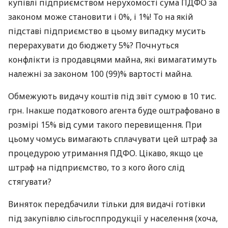
купівлі підприємством нерухомості сума ПДФО за
законом може становити і 0%, і 1%! То на якій
підставі підприємство в цьому випадку мусить
перерахувати до бюджету 5%? Почнуться
конфлікти із продавцями майна, які вимагатимуть
належні за законом 100 (99)% вартості майна.
Обмежують видачу коштів під звіт сумою в 10 тис.
грн. Інакше податкового агента буде оштрафовано в
розмірі 15% від суми такого перевищення. При
цьому чомусь вимагають сплачувати цей штраф за
процедурою утримання ПДФО. Цікаво, якщо це
штраф на підприємство, то з кого його слід
стягувати?
Виняток передбачили тільки для видачі готівки
під закупівлю сільгосппродукції у населення (хоча,