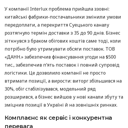
У компанії Interlux проблема прийшла ззовні:
китайські фабрики-постачальники змінили умови
передоплати, а перекриття Суецького каналу
розтягнуло термін доставки з 35 до 90 днів. Бізнес
зіткнувся з браком обігових коштів саме тоді, коли
потрібно було утримувати обсяги поставок. ТОВ
«ДАНН.» забезпечив фінансування угоди на $500
тис., забезпечив п’ять поставок і повний супровід
логістики. Це дозволило компанії не просто
втримати позиції, а вирости: виторг збільшився на
30%, обіг стабілізувався, модельний ряд
розширився, а бізнес вийшов у нові канали збуту та
зміцнив позиції в Україні й на зовнішніх ринках.
Комплаєнс як сервіс і конкурентна
перевага