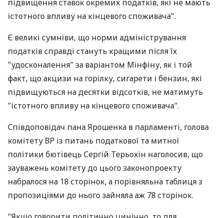
підвищення ставок окремих податків, які не мають
істотного впливу на кінцевого споживача".
Є великі сумніви, що норми адміністрування
податків справді стануть кращими після їх
"удосконалення" за варіантом Мінфіну, як і той
факт, що акцизи на горілку, сигарети і бензин, які
підвищуються на десятки відсотків, не матимуть
"істотного впливу на кінцевого споживача".
Співдоповідач пана Ярошенка в парламенті, голова
комітету ВР із питань податкової та митної
політики бютівець Сергій Терьохін наголосив, що
зауважень комітету до цього законопроекту
набралося на 18 сторінок, а порівняльна таблиця з
пропозиціями до нього зайняла аж 78 сторінок.
"Якщо говорити політично цинічно, то для