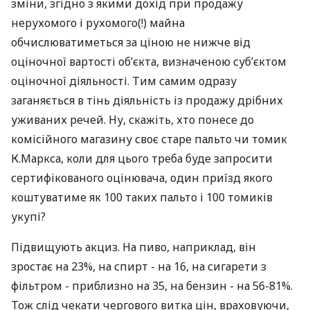
зміни, згідно з якими дохід при продажу
нерухомого і рухомого(!) майна
обчислюватиметься за ціною не нижче від
оціночної вартості об’єкта, визначеною суб’єктом
оціночної діяльності. Тим самим одразу
заганяється в тінь діяльність із продажу дрібних
уживаних речей. Ну, скажіть, хто понесе до
комісійного магазину своє старе пальто чи томик
К.Маркса, коли для цього треба буде запросити
сертифікованого оцінювача, один приїзд якого
коштуватиме як 100 таких пальто і 100 томиків
укупі?
Підвищують акциз. На пиво, наприклад, він
зростає на 23%, на спирт - на 16, на сигарети з
фільтром - приблизно на 35, на бензин - на 56-81%.
Тож слід чекати чергового витка цін, враховуючи,