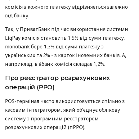
комісія з кожного платежу відрізняється залежно
від банку.
Так, у ПриватБанк під час використання системи
LiqPay комісія становить 1,5% від суми платежу.
monobank бере 1,3% від суми платежу з
українських та 2% - з карток іноземних банків. А,
наприклад, в àбанк комісія складає 1,2%.
Про реєстратор розрахункових
операцій (РРО)
POS-термінал часто використовується спільно з
касовим інтегратором, який об’єднує облікову
систему з програмним реєстратором
розрахункових операцій (пРРО).