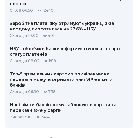
сервісі
04.08 06:50
12440
Заробітна плата, яку отримують українці з-за
кордону, скоротилася на 23,6% - НБУ
Сьогодні 10:00
401
НБУ зобов’яже банки інформувати клієнтів про
статус платежів
Сьогодні 08:02
1918
Топ-5 преміальних карток з привілеями: які
переваги можуть отримати нині VIP-клієнти
банків
Сьогодні 06:50
738
Нові ліміти банків: кому заблокують картки та
перекази вже у серпні
Вчора 13:10
3414