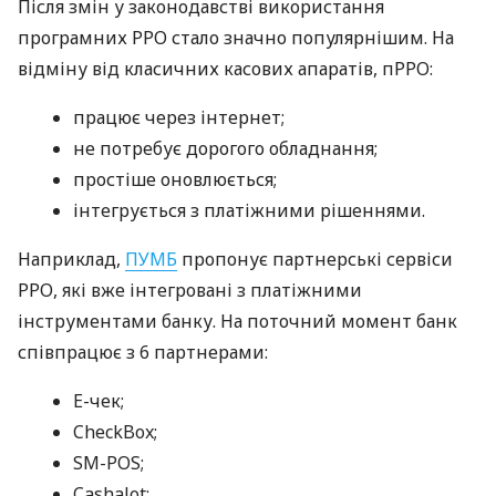
Після змін у законодавстві використання
програмних РРО стало значно популярнішим. На
відміну від класичних касових апаратів, пРРО:
працює через інтернет;
не потребує дорогого обладнання;
простіше оновлюється;
інтегрується з платіжними рішеннями.
Наприклад,
ПУМБ
пропонує партнерські сервіси
РРО, які вже інтегровані з платіжними
інструментами банку. На поточний момент банк
співпрацює з 6 партнерами:
E-чек;
CheckBox;
SM-POS;
Cashalot;