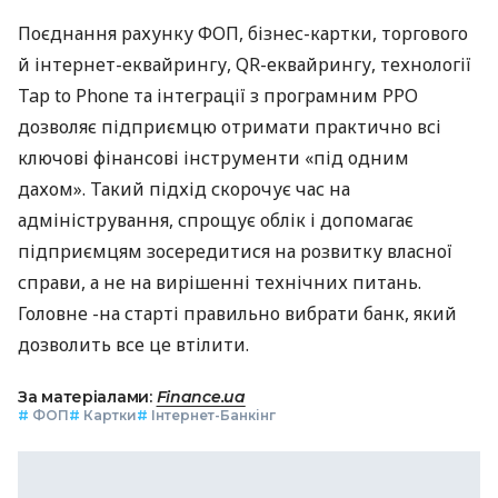
Поєднання рахунку ФОП, бізнес-картки, торгового
й інтернет-еквайрингу, QR-еквайрингу, технології
Tap to Phone та інтеграції з програмним РРО
дозволяє підприємцю отримати практично всі
ключові фінансові інструменти «під одним
дахом». Такий підхід скорочує час на
адміністрування, спрощує облік і допомагає
підприємцям зосередитися на розвитку власної
справи, а не на вирішенні технічних питань.
Головне -на старті правильно вибрати банк, який
дозволить все це втілити.
За матеріалами:
Finance.ua
#
ФОП
#
Картки
#
Інтернет-Банкінг