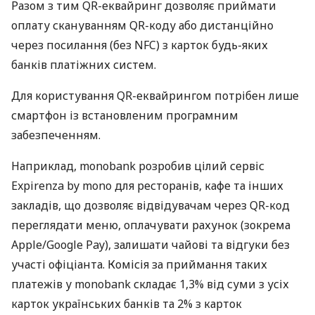
Разом з тим QR-еквайринг дозволяє приймати
оплату скануванням QR-коду або дистанційно
через посилання (без NFC) з карток будь-яких
банків платіжних систем.
Для користування QR-еквайрингом потрібен лише
смартфон із встановленим програмним
забезпеченням.
Наприклад, monobank розробив цілий сервіс
Expirenza by mono для ресторанів, кафе та інших
закладів, що дозволяє відвідувачам через QR-код
переглядати меню, оплачувати рахунок (зокрема
Apple/Google Pay), залишати чайові та відгуки без
участі офіціанта. Комісія за приймання таких
платежів у monobank складає 1,3% від суми з усіх
карток українських банків та 2% з карток