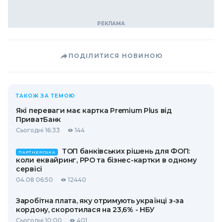
ПОДІЛИТИСЯ НОВИНОЮ
ТАКОЖ ЗА ТЕМОЮ
Які переваги має картка Premium Plus від
ПриватБанк
Сьогодні 16:33
144
ТОП банківських рішень для ФОП:
ПАРТНЕРСЬКА
коли еквайринг, РРО та бізнес-картки в одному
сервісі
04.08 06:50
12440
Заробітна плата, яку отримують українці з-за
кордону, скоротилася на 23,6% - НБУ
Сьогодні 10:00
401