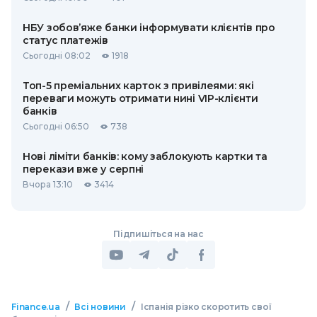
НБУ зобов’яже банки інформувати клієнтів про
статус платежів
Сьогодні 08:02
1918
Топ-5 преміальних карток з привілеями: які
переваги можуть отримати нині VIP-клієнти
банків
Сьогодні 06:50
738
Нові ліміти банків: кому заблокують картки та
перекази вже у серпні
Вчора 13:10
3414
Підпишіться на нас
/
/
Finance.ua
Всі новини
Іспанія різко скоротить свої