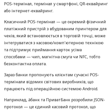
POS-термінал, термінал у смартфоні, QR-еквайринг
або інтернет-еквайринг.
Класичний POS-термінал — це окремий фізичний
платіжний пристрій з вбудованим принтером для
чеків, який встановлюється в торговій точці, може
інтегруватися з касовою/комп'ютерною технікою
та підтримує приймання карток усіма
способами — чип, магнітна смуга чи NFC, тобто
безконтактна оплата.
Зараз банки пропонують клієнтам сучасні POS-
термінали відомих світових виробників, що
працюють під операційною системою Android.
Наприклад, àбанк та ПриватБанк розробили JSON-
протокол — це єдиний касовий протокол, що