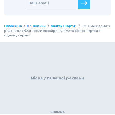
Ваш email
/
/
/
Finance.ua
Всі новини
Фінтех і Картки
ТОП банківських
рішень для ФОП: коли еквайринг, РРО та бізнес-картки в
одному сервісі
Місце для вашої реклами