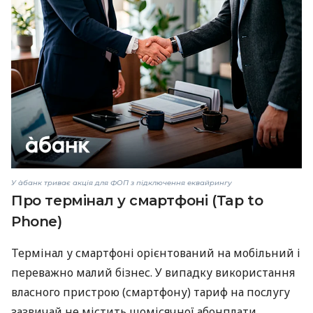
У àбанк триває акція для ФОП з підключення еквайрингу
Про термінал у смартфоні (Tap to
Phone)
Термінал у смартфоні орієнтований на мобільний і
переважно малий бізнес. У випадку використання
власного пристрою (смартфону) тариф на послугу
зазвичай не містить щомісячної абонплати