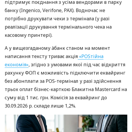
підтримує поєднання з усіма вендорами в парку
банку (Ingenico, Verifone, PAX). Водночас не
потрібно друкувати чеки з термінала (у разі
реалізації друкування термінального чека на
касовому принтері).
А у вищезгаданому àбанк станом на момент
написання тексту триває акція
«POSтійна
економія»
, згідно з умовами якої під час відкриття
рахунку ФОП є можливість підключити еквайринг
без абонплати за POS-термінал у разі здійснення
трьох оплат бізнес-карткою Блакитна Mastercard на
суму від 1 тис. грн. Комісія за еквайринг до
30.09.2026 р. складе лише 1,2%.