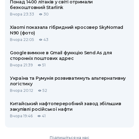
Понад 1400 літаків у світі отримали
безкоштовний Starlink
Вчора 23:33
30
Xiaomi показала гібридний кросовер SkyNomad
N90 (фото)
Вчора 22:05
43
Google вимкне в Gmail функцію Send As для
сторонніх поштових адрес
Вчора 21:39
51
Україна та Румунія розвиватимуть альтернативну
логістику
Вчора 20:12
52
Китайський нафтопереробний завод збільшив
закупівлі російської нафти
Вчора 19:46
41
Підпишіться на нас