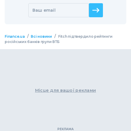
Ваш email
/
/
Finance.ua
Всі новини
Fitch підтвердило рейтинги
російських банків групи ВТБ
Місце для вашої реклами