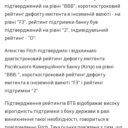
підтверджений на рівні "BBB", короткостроковий
рейтинг дефолту емітента в іноземній валюті - на
рівні "F3", рейтинг підтримки банку був
підтверджений на рівні "2", індивідуальний
рейтинг - "D".
Агенство Fitch підтвердило і відкликало
довгостроковий рейтинг дефолту емітента
Російського Комерційного Банку (Кіпр) на рівні
"BBB-", короткостроковий рейтинг дефолту
емітента в іноземній валюті "F3" і рейтинг
підтримки "2".
Підтвердження рейтингів ВТБ відображає високу
вірогідність підтримки з боку держави в разі
виникнення такої необхідності, говориться в
повідомленні Fitch. Така оцінка пов'язана з тим, що