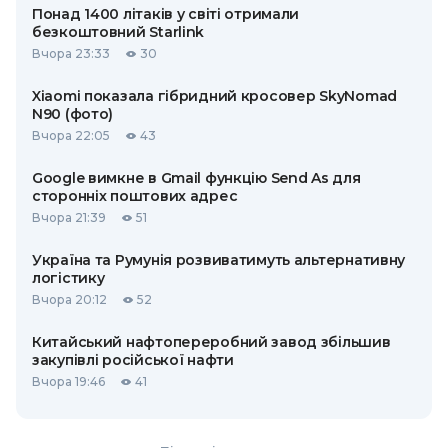
Понад 1400 літаків у світі отримали
безкоштовний Starlink
Вчора 23:33
30
Xiaomi показала гібридний кросовер SkyNomad
N90 (фото)
Вчора 22:05
43
Google вимкне в Gmail функцію Send As для
сторонніх поштових адрес
Вчора 21:39
51
Україна та Румунія розвиватимуть альтернативну
логістику
Вчора 20:12
52
Китайський нафтопереробний завод збільшив
закупівлі російської нафти
Вчора 19:46
41