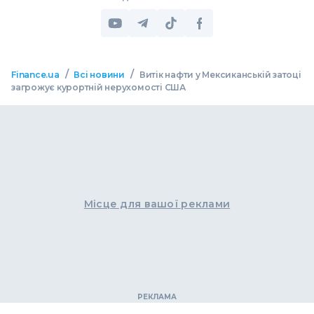
/
/
Finance.ua
Всі новини
Витік нафти у Мексиканській затоці
загрожує курортній нерухомості США
Місце для вашої реклами