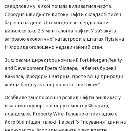
свердловину, з якої почала виливатися нафта.
Середня швидкість витоку нафти складає 5 тисяч
барелів на день. До сьогодні зі свердловини
вилилося вже 2,5 млн галонів нафти. У зв'язку із
загрозою екологічної катастрофи в штатах Луїзіана
і Флорида оголошено надзвичайний стан.
За словами директора компанії Fort Morgan Realty
and Development Грега Міллера, "я бачив буревії
Камілла, Фредерік і Катріна, проте всі ці природні
явища бліднуть в порівнянні з витоком".
Особливе занепокоєння розлив нафти викликає у
власників курортної нерухомості у Флориді,
повідомляє Property Wire. Головною принадою є
його білі піщані пляжі, і в разі їх "псування" ціни на
нерухомість Флориди можуть різко впасти.