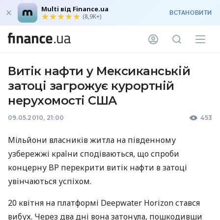
Multi від Finance.ua
ВСТАНОВИТИ
(8,9K+)
Витік нафти у Мексиканській
затоці загрожує курортній
нерухомості США
09.05.2010, 21:00
453
Мільйони власників житла на південному
узбережжі країни сподіваються, що спроби
концерну BP перекрити витік нафти в затоці
увінчаються успіхом.
20 квітня на платформі Deepwater Horizon стався
вибух. Через два дні вона затонула, пошкодивши