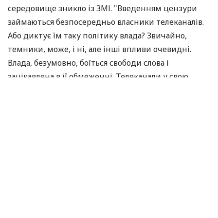
середовище зникло із ЗМІ. "Введенням цензури
займаються безпосередньо власники телеканалів.
Або диктує їм таку політику влада? Звичайно,
темники, може, і ні, але інші впливи очевидні.
Влада, безумовно, боїться свободи слова і
зацікавлена в її обмеженні. Телеканали у свою
чергу бояться історій з ліцензуванням, "наїздів"
різних податкових і таке інше... В Україні зараз
ситуація, як в Росії, де всі телеканали
контрольовані, але є "Эхо Москвы" та Інтернет", -
сказала керівник фонду "Демократичні
ініціативи".
На думку політичного експерта Сергія Тарана,
введення цензури на провідних телеканалах було
очікуваним. "Звичайно, влада зацікавлена в