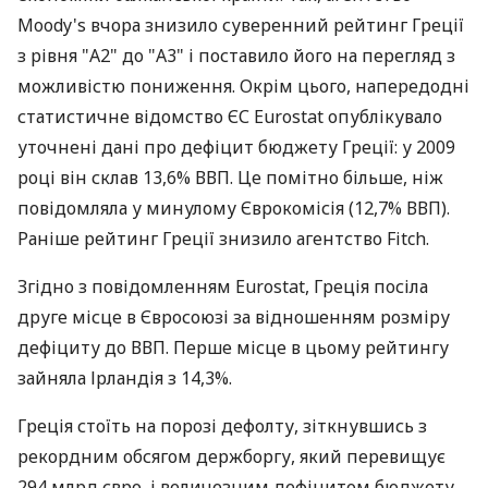
Moody's вчора знизило суверенний рейтинг Греції
з рівня "А2" до "А3" і поставило його на перегляд з
можливістю пониження. Окрім цього, напередодні
статистичне відомство ЄС Eurostat опублікувало
уточнені дані про дефіцит бюджету Греції: у 2009
році він склав 13,6% ВВП. Це помітно більше, ніж
повідомляла у минулому Єврокомісія (12,7% ВВП).
Раніше рейтинг Греції знизило агентство Fitch.
Згідно з повідомленням Eurostat, Греція посіла
друге місце в Євросоюзі за відношенням розміру
дефіциту до ВВП. Перше місце в цьому рейтингу
зайняла Ірландія з 14,3%.
Греція стоїть на порозі дефолту, зіткнувшись з
рекордним обсягом держборгу, який перевищує
294 млрд євро, і величезним дефіцитом бюджету.