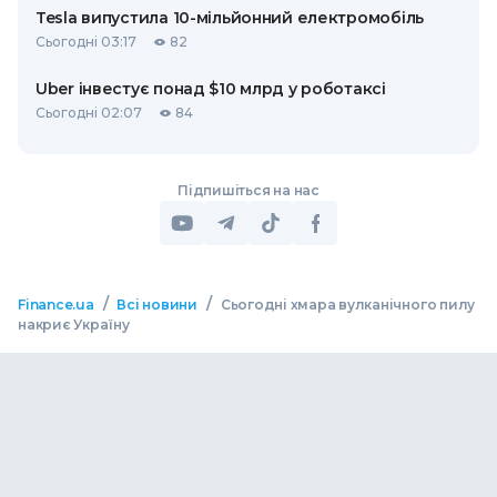
Tesla випустила 10-мільйонний електромобіль
Сьогодні 03:17
82
Uber інвестує понад $10 млрд у роботаксі
Сьогодні 02:07
84
Підпишіться на нас
/
/
Finance.ua
Всі новини
Сьогодні хмара вулканічного пилу
накриє Україну