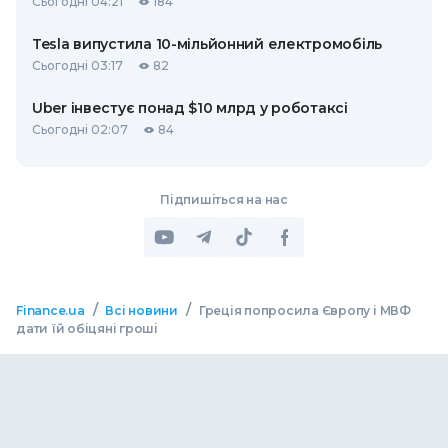
Сьогодні 04:21
184
Tesla випустила 10-мільйонний електромобіль
Сьогодні 03:17
82
Uber інвестує понад $10 млрд у роботаксі
Сьогодні 02:07
84
Підпишіться на нас
/
/
Finance.ua
Всі новини
Греція попросила Європу і МВФ
дати їй обіцяні гроші