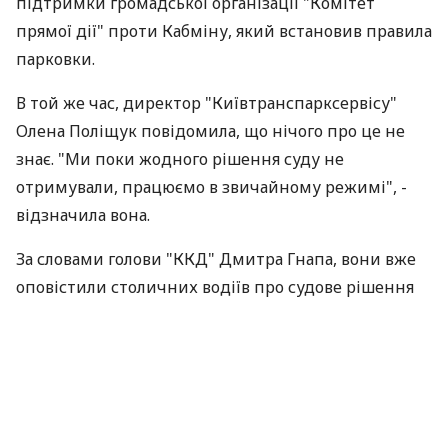
підтримки громадської організації "Комітет
прямої дії" проти Кабміну, який встановив правила
парковки.
В той же час, директор "Київтранспарксервісу"
Олена Поліщук повідомила, що нічого про це не
знає. "Ми поки жодного рішення суду не
отримували, працюємо в звичайному режимі", -
відзначила вона.
За словами голови "ККД" Дмитра Гнапа, вони вже
оповістили столичних водіїв про судове рішення
на інтернет-форумах і сьогодні планують відвезти
текст постанови в "Київтранспарксервіс": "Завтра
вдень відвеземо, а потім поїдемо знімати
блокіратори з машин по місту!"
За матеріалами:
Сьогодні