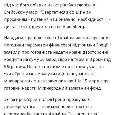
під час його поїздки на острів Кастелорізо в
Егейському морі. "Звертатися з офіційним
проханням - питання національної необхідності", -
цитує Папандреу агентство Bloomberg.
Нагадаємо, раніше в квітні країни-члени єврозони
погодили параметри фінансової підтримки Греції і
заявили про готовність надати країні двосторонні
кредити на суму 30 млрд євро на термін 3 роки під
5% річних. Це істотно нижче поточних умов, по
яких Греція може залучити фінансування на
міжнародних фінансових ринках. Ще 15 млрд євро
готовий надати Міжнародний валютний фонд.
Заява прем'єр-міністра Греції прозвучала
незабаром після значимих новин про стан
економіки балканської країни. Так, агентство