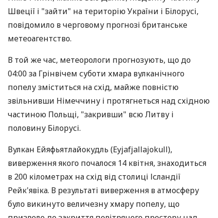
Швеції і "зайти" на територію України і Білорусі,
повідомило в черговому прогнозі британське
метеоагентство.
В той же час, метеорологи прогнозують, що до
04:00 за Грінвічем суботи хмара вулканічного
попелу зміститься на схід, майже повністю
звільнивши Німеччину і протягнеться над східною
частиною Польщі, "закривши" всю Литву і
половину Білорусі.
Вулкан Ейяфьятлайокудль (Eyjafjallajokull),
виверження якого почалося 14 квітня, знаходиться
в 200 кілометрах на схід від столиці Ісландії
Рейк'явіка. В результаті виверження в атмосферу
було викинуто величезну хмару попелу, що
призвело до закриття повітряного простору над