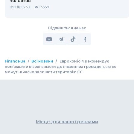
чоловіків
05.08 16:33
13557
Підпишіться на нас
/
/
Finance.ua
Всі новини
Еврокомісія рекомендує
пом'якшити візові вимоги до іноземних громадян, які не
можуть вчасно залишити територію ЄС
Місце для вашої реклами