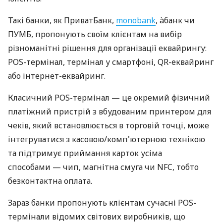
Такі банки, як ПриватБанк,
monobank
, àбанк чи
ПУМБ, пропонують своїм клієнтам на вибір
різноманітні рішення для організації еквайрингу:
POS-термінал, термінал у смартфоні, QR-еквайринг
або інтернет-еквайринг.
Класичний POS-термінал — це окремий фізичний
платіжний пристрій з вбудованим принтером для
чеків, який встановлюється в торговій точці, може
інтегруватися з касовою/комп'ютерною технікою
та підтримує приймання карток усіма
способами — чип, магнітна смуга чи NFC, тобто
безконтактна оплата.
Зараз банки пропонують клієнтам сучасні POS-
термінали відомих світових виробників, що