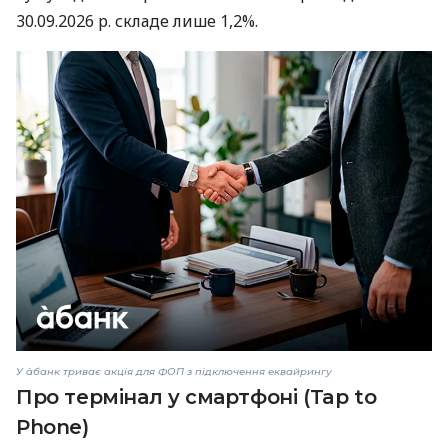
30.09.2026 р. складе лише 1,2%.
У àбанк триває акція для ФОП з підключення еквайрингу
Про термінал у смартфоні (Tap to
Phone)