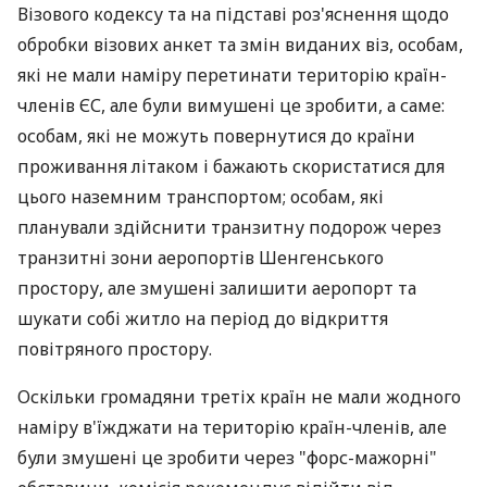
Візового кодексу та на підставі роз'яснення щодо
обробки візових анкет та змін виданих віз, особам,
які не мали наміру перетинати територію країн-
членів ЄС, але були вимушені це зробити, а саме:
особам, які не можуть повернутися до країни
проживання літаком і бажають скористатися для
цього наземним транспортом; особам, які
планували здійснити транзитну подорож через
транзитні зони аеропортів Шенгенського
простору, але змушені залишити аеропорт та
шукати собі житло на період до відкриття
повітряного простору.
Оскільки громадяни третіх країн не мали жодного
наміру в'їжджати на територію країн-членів, але
були змушені це зробити через "форс-мажорні"