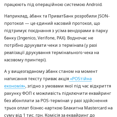
працюють під операційною системою Android.
Наприклад, àбанк та ПриватБанк розробили JSON-
протокол — це єдиний касовий протокол, що
підтримує поєднання з усіма вендорами в парку
банку (Ingenico, Verifone, PAX). Водночас не
потрібно друкувати чеки з термінала (у разі
реалізації друкування термінального чека на
касовому принтері).
А у вищезгаданому àбанк станом на момент
написання тексту триває акція
«POSтійна
економія»
, згідно з умовами якої під час відкриття
рахунку ФОП є можливість підключити еквайринг
без абонплати за POS-термінал у разі здійснення
трьох оплат бізнес-карткою Блакитна Mastercard на
суму від 1 тис. грн. Комісія за еквайринг до