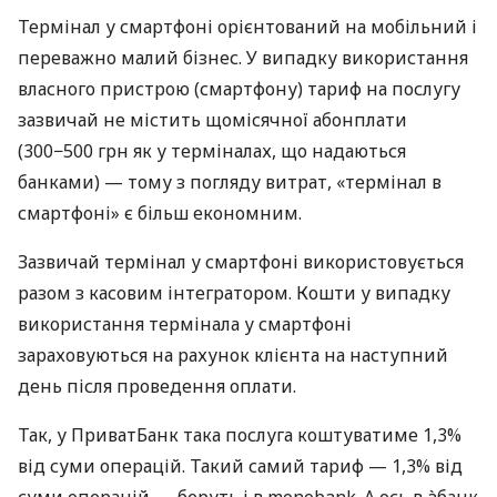
Термінал у смартфоні орієнтований на мобільний і
переважно малий бізнес. У випадку використання
власного пристрою (смартфону) тариф на послугу
зазвичай не містить щомісячної абонплати
(300−500 грн як у терміналах, що надаються
банками) — тому з погляду витрат, «термінал в
смартфоні» є більш економним.
Зазвичай термінал у смартфоні використовується
разом з касовим інтегратором. Кошти у випадку
використання термінала у смартфоні
зараховуються на рахунок клієнта на наступний
день після проведення оплати.
Так, у ПриватБанк така послуга коштуватиме 1,3%
від суми операцій. Такий самий тариф — 1,3% від
суми операцій — беруть і в monobank. А ось в àбанк