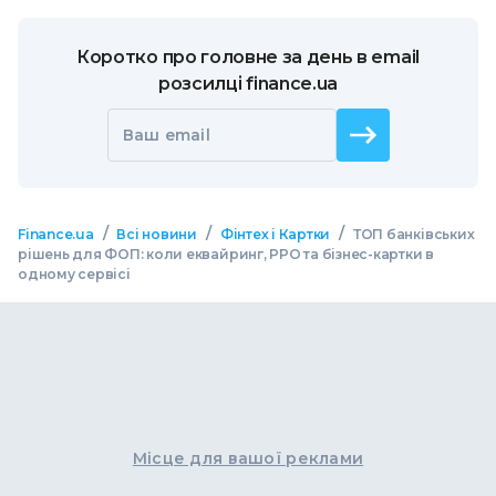
Коротко про головне за день в email
розсилці finance.ua
Ваш email
/
/
/
Finance.ua
Всі новини
Фінтех і Картки
ТОП банківських
рішень для ФОП: коли еквайринг, РРО та бізнес-картки в
одному сервісі
Місце для вашої реклами