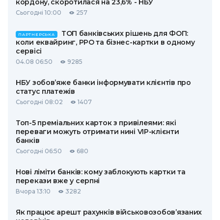
кордону, скоротилася на 23,6% - НБУ
Сьогодні 10:00
257
ТОП банківських рішень для ФОП:
ПАРТНЕРСЬКА
коли еквайринг, РРО та бізнес-картки в одному
сервісі
04.08 06:50
9285
НБУ зобов’яже банки інформувати клієнтів про
статус платежів
Сьогодні 08:02
1407
Топ-5 преміальних карток з привілеями: які
переваги можуть отримати нині VIP-клієнти
банків
Сьогодні 06:50
680
Нові ліміти банків: кому заблокують картки та
перекази вже у серпні
Вчора 13:10
3282
Як працює арешт рахунків військовозобов’язаних