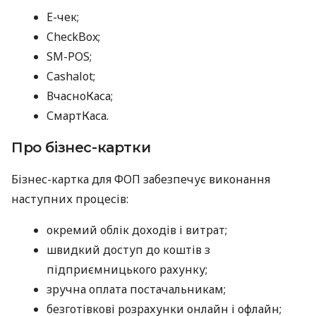
E-чек;
CheckBox;
SM-POS;
Cashalot;
ВчасноКаса;
СмартКаса.
Про бізнес-картки
Бізнес-картка для ФОП забезпечує виконання
наступних процесів:
окремий облік доходів і витрат;
швидкий доступ до коштів з
підприємницького рахунку;
зручна оплата постачальникам;
безготівкові розрахунки онлайн і офлайн;