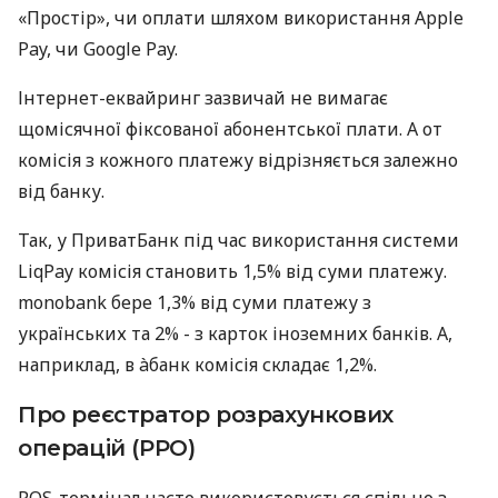
«Простір», чи оплати шляхом використання Apple
Pay, чи Google Pay.
Інтернет-еквайринг зазвичай не вимагає
щомісячної фіксованої абонентської плати. А от
комісія з кожного платежу відрізняється залежно
від банку.
Так, у ПриватБанк під час використання системи
LiqPay комісія становить 1,5% від суми платежу.
monobank бере 1,3% від суми платежу з
українських та 2% - з карток іноземних банків. А,
наприклад, в àбанк комісія складає 1,2%.
Про реєстратор розрахункових
операцій (РРО)
POS-термінал часто використовується спільно з