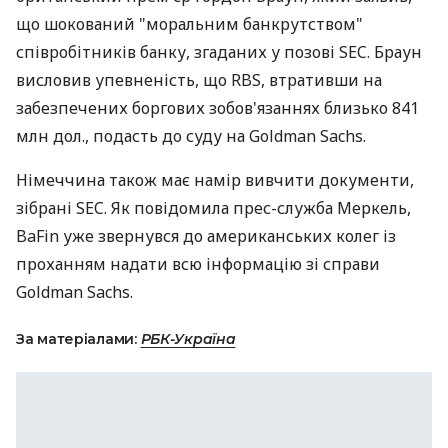
що шокований "моральним банкрутством"
співробітників банку, згаданих у позові SEC. Браун
висловив упевненість, що RBS, втративши на
забезпечених боргових зобов'язаннях близько 841
млн дол., подасть до суду на Goldman Sachs.
Німеччина також має намір вивчити документи,
зібрані SEC. Як повідомила прес-служба Меркель,
BaFin уже звернувся до американських колег із
проханням надати всю інформацію зі справи
Goldman Sachs.
За матеріалами:
РБК-Україна