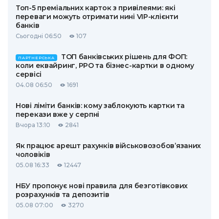
Топ-5 преміальних карток з привілеями: які
переваги можуть отримати нині VIP-клієнти
банків
Сьогодні 06:50
107
ТОП банківських рішень для ФОП:
ПАРТНЕРСЬКА
коли еквайринг, РРО та бізнес-картки в одному
сервісі
04.08 06:50
1691
Нові ліміти банків: кому заблокують картки та
перекази вже у серпні
Вчора 13:10
2841
Як працює арешт рахунків військовозобов’язаних
чоловіків
05.08 16:33
12447
НБУ пропонує нові правила для безготівкових
розрахунків та депозитів
05.08 07:00
3270