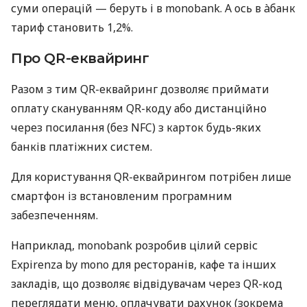
суми операцій — беруть і в monobank. А ось в àбанк
тариф становить 1,2%.
Про QR-еквайринг
Разом з тим QR-еквайринг дозволяє приймати
оплату скануванням QR-коду або дистанційно
через посилання (без NFC) з карток будь-яких
банків платіжних систем.
Для користування QR-еквайрингом потрібен лише
смартфон із встановленим програмним
забезпеченням.
Наприклад, monobank розробив цілий сервіс
Expirenza by mono для ресторанів, кафе та інших
закладів, що дозволяє відвідувачам через QR-код
переглядати меню, оплачувати рахунок (зокрема