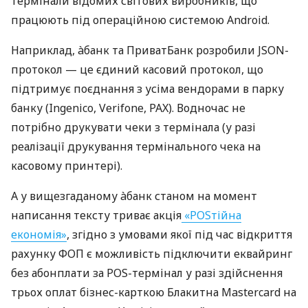
термінали відомих світових виробників, що
працюють під операційною системою Android.
Наприклад, àбанк та ПриватБанк розробили JSON-
протокол — це єдиний касовий протокол, що
підтримує поєднання з усіма вендорами в парку
банку (Ingenico, Verifone, PAX). Водночас не
потрібно друкувати чеки з термінала (у разі
реалізації друкування термінального чека на
касовому принтері).
А у вищезгаданому àбанк станом на момент
написання тексту триває акція
«POSтійна
економія»
, згідно з умовами якої під час відкриття
рахунку ФОП є можливість підключити еквайринг
без абонплати за POS-термінал у разі здійснення
трьох оплат бізнес-карткою Блакитна Mastercard на