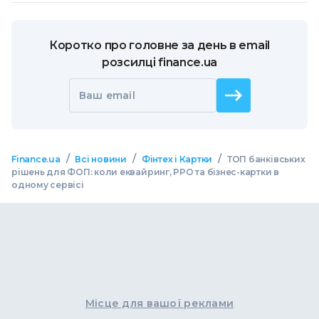
Коротко про головне за день в email
розсилці finance.ua
Ваш email
/
/
/
Finance.ua
Всі новини
Фінтех і Картки
ТОП банківських
рішень для ФОП: коли еквайринг, РРО та бізнес-картки в
одному сервісі
Місце для вашої реклами