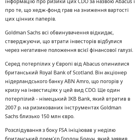
інформацію про ризики цих CDO за назвою Abacus і
про те, що хедж-фонд грав на зниження вартості
цих цінних паперів.
Goldman Sachs всі обвинувачення відкидає,
стверджуючи, що втрати інвесторів відбулися
через негативне положення всієї фінансової галузі.
Серед потерпілих у Європі від Abacus опинилися
британський Royal Bank of Scotland. Він акціонер
нідерландського банку ABN Amrо, що погорів у
кризу на інвестиціях у цей вид CDO. Ще один
потерпілий - німецький IKB Bank, який втратив в
2007 р. на ризикованих інструментах Goldman
Sachs близько 150 млн євро.
Розслідування з боку FSA ініціював у неділю
британський прем'єр Гордон Браун, який заявив,