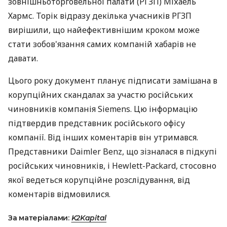
зовнішньоторговельної палати (РГЗП) Міхаель
Хармс. Торік відразу декілька учасників РГЗП
вирішили, що найефективнішим кроком може
стати зобов'язання самих компаній хабарів не
давати.
Цього року документ планує підписати замішана в
корупційних скандалах за участю російських
чиновників компанія Siemens. Цю інформацію
підтвердив представник російського офісу
компанії. Від інших коментарів він утримався.
Представники Daimler Benz, що зізналася в підкупі
російських чиновників, і Hewlett-Packard, стосовно
якої ведеться корупційне розслідування, від
коментарів відмовилися.
За матеріалами:
K2Kapital