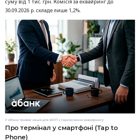
суму від 1 тис. грн. Комісія за еквайринг до
30.09.2026 р. складе лише 1,2%.
У àбанк триває акція для ФОП з підключення еквайрингу
Про термінал у смартфоні (Tap to
Phone)