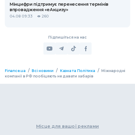
Мінцифри підтримує перенесення термінів
впровадження «еАкцизу»
04.08 09:33
260
Підпишіться на нас
/
/
/
Finance.ua
Всі новини
Казна та Політика
Міжнародні
компанії в РФ пообіцяють не давати хабарів
Місце для вашої реклами