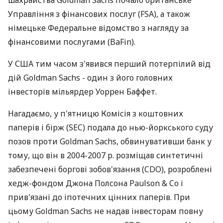
шахрайства Goldman Sachs почало британське
Управління з фінансових послуг (FSA), а також
німецьке Федеральне відомство з нагляду за
фінансовими послугами (BaFin).
У США тим часом з'явився перший потерпілий від
дій Goldman Sachs - один з його головних
інвесторів мільярдер Уоррен Баффет.
Нагадаємо, у п'ятницю Комісія з коштовних
паперів і бірж (SEC) подала до нью-йоркського суду
позов проти Goldman Sachs, обвинувативши банк у
тому, що він в 2004-2007 р. розміщав синтетичні
забезпечені боргові зобов'язання (CDO), розроблені
хедж-фондом Джона Полсона Paulson & Co і
прив'язані до іпотечних цінних паперів. При
цьому Goldman Sachs не надав інвесторам повну