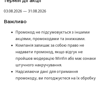
Термін дії акції
03.08.2026 — 31.08.2026
Важливо
Промокод не підсумовується з іншими
акціями, промокодами та знижками.
Компанія залишає за собою право не
надавати промокод, якщо відгук не
пройшов модерацію Minfin або має ознаки
штучного накручування.
Надсилаючи дані для отримання
промокоду, ви погоджуєтеся на їх обробку
компанією MyCredit виключно з метою
перевірки участі в акції. Ваші персональні
дані не передаються третім особам.
Промокод потрібно використати до