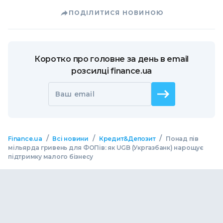
ПОДІЛИТИСЯ НОВИНОЮ
Коротко про головне за день в email
розсилці finance.ua
Ваш email
/
/
/
Finance.ua
Всі новини
Кредит&Депозит
Понад пів
мільярда гривень для ФОПів: як UGB (Укргазбанк) нарощує
підтримку малого бізнесу