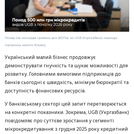
Понад пів мільярда гривень для ФОПів: як UGB (Укргазбанк) нарощує
підтримку малого бізнесу
Український малий бізнес продовжує
демонструвати гнучкість та шукає можливості для
розвитку. Головними вимогами підприємців до
банків сьогодні є швидкість, мінімум бюрократії та
доступність фінансових ресурсів.
У банківському секторі цей запит перетворюється
на конкретні показники. Зокрема, UGB (Укргазбанк)
повідомляє про суттєве зростання у сегменті
мікрокредитування: з грудня 2025 року кредитний