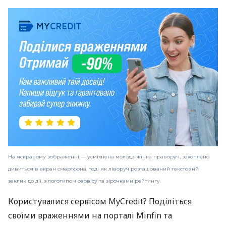
На яскравому зображенні — усміхнена молода жінка праворуч, захоплено
дивиться в екран смартфона, тоді як ліворуч розташований текстовий
заклик до дії, з логотипом сервісу та зірочками рейтингу.
Користувалися сервісом MyCredit? Поділіться
своїми враженнями на порталі Minfin та