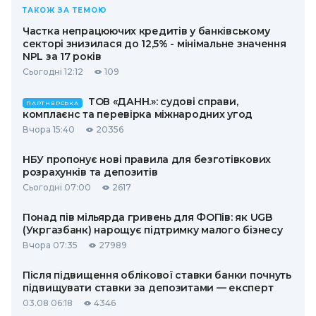
ТАКОЖ ЗА ТЕМОЮ
Частка непрацюючих кредитів у банківському
секторі знизилася до 12,5% - мінімальне значення
NPL за 17 років
Сьогодні 12:12
109
ТОВ «ДАНН.»: судові справи,
ПАРТНЕРСЬКА
комплаєнс та перевірка міжнародних угод
Вчора 15:40
20356
НБУ пропонує нові правила для безготівкових
розрахунків та депозитів
Сьогодні 07:00
2617
Понад пів мільярда гривень для ФОПів: як UGB
(Укргазбанк) нарощує підтримку малого бізнесу
Вчора 07:35
27989
Після підвищення облікової ставки банки почнуть
підвищувати ставки за депозитами — експерт
03.08 06:18
4346