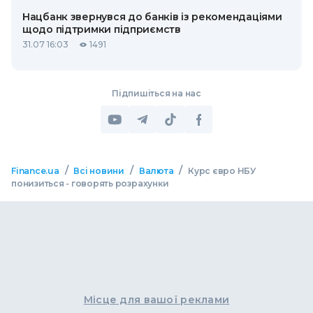
Нацбанк звернувся до банків із рекомендаціями
щодо підтримки підприємств
31.07 16:03
1491
Підпишіться на нас
/
/
/
Finance.ua
Всі новини
Валюта
Курс євро НБУ
понизиться - говорять розрахунки
Місце для вашої реклами