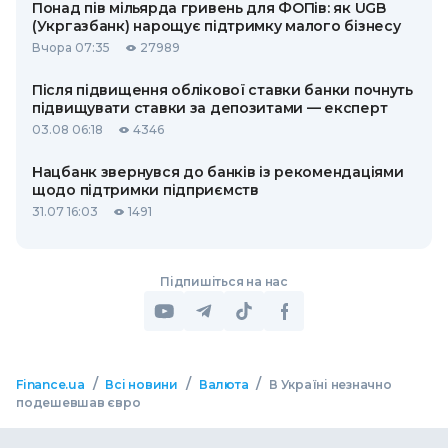
Понад пів мільярда гривень для ФОПів: як UGB
(Укргазбанк) нарощує підтримку малого бізнесу
Вчора 07:35
27989
Після підвищення облікової ставки банки почнуть
підвищувати ставки за депозитами — експерт
03.08 06:18
4346
Нацбанк звернувся до банків із рекомендаціями
щодо підтримки підприємств
31.07 16:03
1491
Підпишіться на нас
/
/
/
Finance.ua
Всі новини
Валюта
В Україні незначно
подешевшав євро