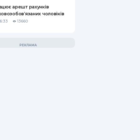
ацює арешт рахунків
ковозобов’язаних чоловіків
6:33
13660