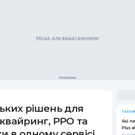
Місце для вашої реклами
ьких рішень для
ТАКОЖ
квайринг, РРО та
Які п
Plus 
ки в одному сервісі
Сьогод