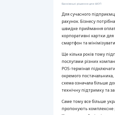
Банківські рішення для ФОП
Для сучасного підприємц
рахунок. Бізнесу потрібна
швидке приймання оплат,
корпоративні картки для 
смартфон та мінімізувати
Ще кілька років тому пі
послугами різних компані
POS-термінал підключати
окремого постачальника, 
схема означала більше дог
технічну підтримку та за
Саме тому все більше укр
пропонують комплексне р