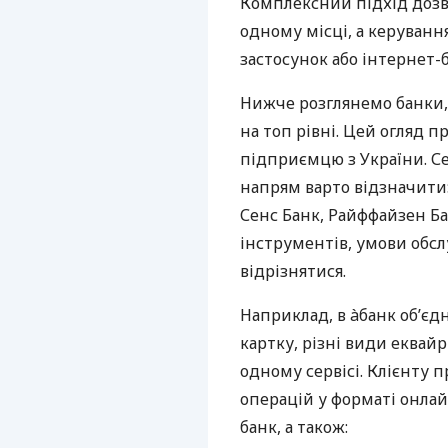
Комплексний підхід дозв
одному місці, а керуван
застосунок або інтернет-б
Нижче розглянемо банки,
на топ рівні. Цей огляд п
підприємцю з України. Се
напрям варто відзначити:
Сенс Банк, Райффайзен Ба
інструментів, умови обс
відрізнятися.
Наприклад, в àбанк об’єд
картку, різні види еквай
одному сервісі. Клієнту 
операцій у форматі онлайн
банк, а також: