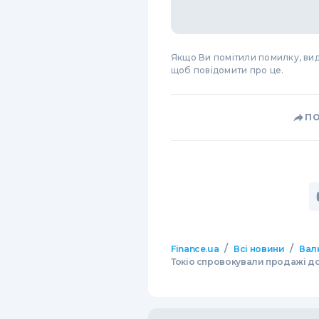
Якщо Ви помітили помилку, виді
щоб повідомити про це.
П
/
/
Finance.ua
Всі новини
Вал
Токіо спровокували продажі д