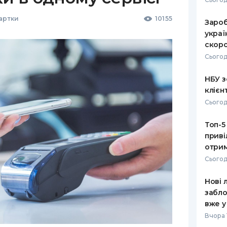
Картки
10155
Зароб
украї
скоро
Сьогод
НБУ з
клієн
Сьогод
Топ-5
приві
отрим
Сьогод
Нові 
забло
вже у
Вчора 