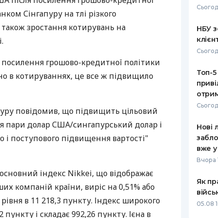
США після посилення грошово-кредитної
Сьогод
ком Сінгапуру на тлі різкого
РЕЙТИНГ ДЕБЕТОВИХ
ПУТІВНИ
КАРТОК
СТРАХУ
 також зростання котирувань на
НБУ з
клієн
.
ЩОМІСЯЧНИЙ ОГЛЯД
ВСІ СТРА
Сьогод
КЕШБЕКУ
а посилення грошово-кредитної політики
СТРАХОВ
Топ-5
ПУТІВНИКИ ПО
ано в котируваннях, це все ж підвищило
приві
БАНКІВСЬКИХ КАРТКАХ
ВІДГУКИ
КОМПАНІ
отрим
Сьогод
уру повідомив, що підвищить цільовий
ДОСТАВК
ля пари долар США/сингапурський долар і
Нові 
КОНТАКТ
о і поступового підвищення вартості"
забло
вже у
Вчора 
основний індекс Nikkei, що відображає
Як пр
их компаній країни, виріс на 0,51% або
війсь
рівня в 11 218,3 пункту. Індекс широкого
05.08 1
 пункту і складає 992,26 пункту. Ієна в