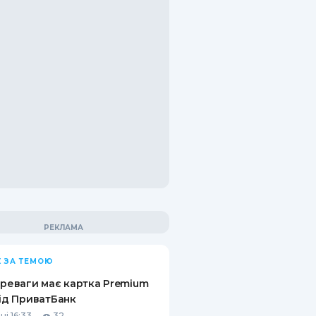
 ЗА ТЕМОЮ
ереваги має картка Premium
від ПриватБанк
ні 16:33
32