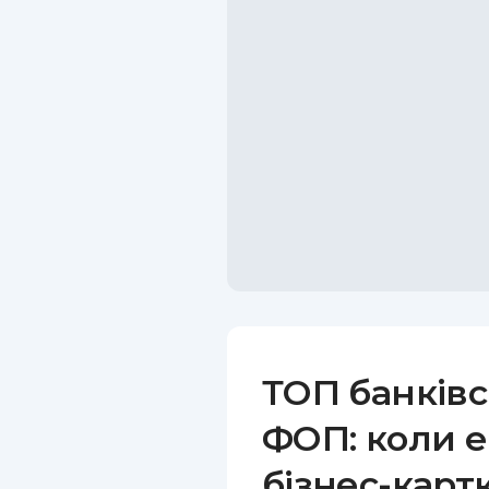
ТОП банківс
ФОП: коли е
бізнес-карт