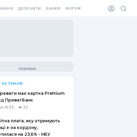
ВАННЯ
ДЕПОЗИТИ
БАНКИ
ФОРУМ
ІЛКА
ВСІ ДЕПОЗИТИ
ВСІ БАНКИ
АННЯ ЖИТЛА ВІД
ДЕПОЗИТИ В USD
ВІДГУКИ ПРО БАНКИ
 ШАХЕДІВ
ДЕПОЗИТИ В EUR
МІКРОФІНАНСОВІ
ХОВКА ЗА КОРДОН
ОРГАНІЗАЦІЇ
БОНУС ДО ДЕПОЗИТІВ
ВІДГУКИ ПРО МФО
УМОВИ АКЦІЇ
КАРТА
 ЗА ТЕМОЮ
ПИТАННЯ ТА ВІДПОВІДІ
ННА ВІНЬЄТКА
ереваги має картка Premium
ДЕПОЗИТНИЙ КАЛЬКУЛЯТОР
від ПриватБанк
 СПІВРОБІТНИКІВ
ні 16:33
32
ПУТІВНИКИ ПО
SSISTANCE
ЗАОЩАДЖЕННЯМ
ітна плата, яку отримують
нці з-за кордону,
АННЯ ВІД
тилася на 23,6% - НБУ
Х ВИПАДКІВ