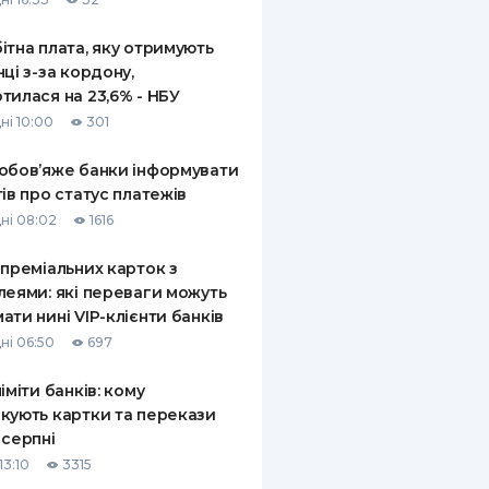
ітна плата, яку отримують
нці з-за кордону,
тилася на 23,6% - НБУ
ні 10:00
301
обов’яже банки інформувати
тів про статус платежів
ні 08:02
1616
 преміальних карток з
леями: які переваги можуть
ати нині VIP-клієнти банків
ні 06:50
697
ліміти банків: кому
кують картки та перекази
 серпні
13:10
3315