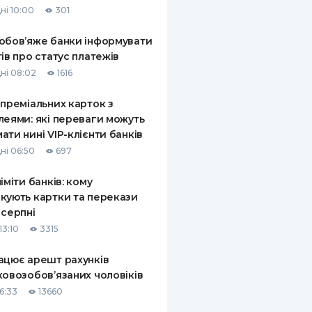
ні 10:00
301
КИ ПО
ВАННЮ
обов’яже банки інформувати
тів про статус платежів
ХОВІ ПОЛІСИ
ні 08:02
1616
І КОМПАНІЇ
 преміальних карток з
леями: які переваги можуть
 ПРО СТРАХОВІ
Ї
ати нині VIP-клієнти банків
ні 06:50
697
А І ОПЛАТА
ліміти банків: кому
И
кують картки та перекази
 серпні
13:10
3315
ацює арешт рахунків
ковозобов’язаних чоловіків
6:33
13660