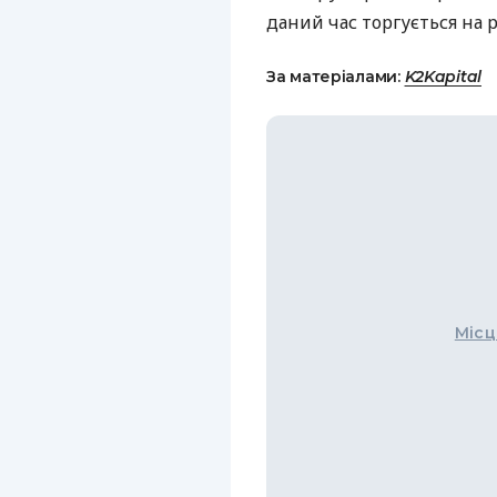
даний час торгується на рів
За матеріалами:
K2Kapital
Місц