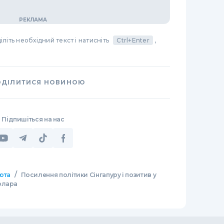
літь необхідний текст і натисніть
Ctrl+Enter
,
ОДІЛИТИСЯ НОВИНОЮ
Підпишіться на нас
/
юта
Посилення політики Сінгапуру і позитив у
олара