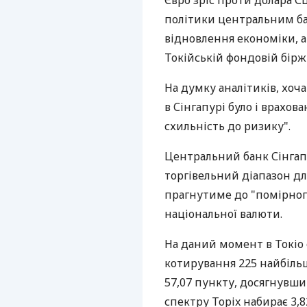
Євро зріс проти долара 
політики центральним бан
відновлення економіки, а
Токійській фондовій біржі
На думку аналітиків, хоч
в Сінгапурі було і врахов
схильність до ризику".
Центральний банк Сінгап
торгівельний діапазон д
прагнутиме до "помірног
національної валюти.
На даний момент в Токіо 
котирування 225 найбільш
57,07 пункту, досягнувши 
спектру Topix набирає 3,82