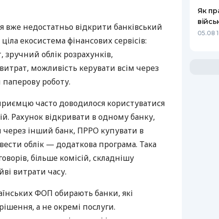
Як пр
війсь
я вже недостатньо відкрити банківський
05.08 1
 ціла екосистема фінансових сервісів:
 зручний облік розрахунків,
витрат, можливість керувати всім через
 паперову роботу.
дприємцю часто доводилося користуватися
й. Рахунок відкривати в одному банку,
 через інший банк, ПРРО купувати в
вести облік — додаткова програма. Така
оворів, більше комісій, складнішу
йві витрати часу.
аїнських ФОП обирають банки, які
ішення, а не окремі послуги.