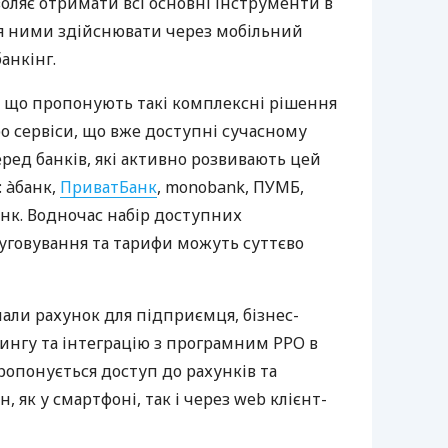
оляє отримати всі основні інструменти в
ня ними здійснювати через мобільний
анкінг.
 що пропонують такі комплексні рішення
ро сервіси, що вже доступні сучасному
ред банків, які активно розвивають цей
 àбанк,
ПриватБанк
, monobank, ПУМБ,
нк. Водночас набір доступних
луговування та тарифи можуть суттєво
нали рахунок для підприємця, бізнес-
рингу та інтеграцію з програмним РРО в
пропонується доступ до рахунків та
, як у смартфоні, так і через web клієнт-