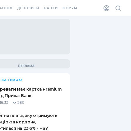
ВАННЯ
ДЕПОЗИТИ
БАНКИ
ФОРУМ
ІЛКА
ВСІ ДЕПОЗИТИ
ВСІ БАНКИ
АННЯ ЖИТЛА ВІД
ДЕПОЗИТИ В USD
ВІДГУКИ ПРО БАНКИ
 ШАХЕДІВ
ДЕПОЗИТИ В EUR
МІКРОФІНАНСОВІ
ХОВКА ЗА КОРДОН
ОРГАНІЗАЦІЇ
БОНУС ДО ДЕПОЗИТІВ
ВІДГУКИ ПРО МФО
УМОВИ АКЦІЇ
КАРТА
 ЗА ТЕМОЮ
ПИТАННЯ ТА ВІДПОВІДІ
ННА ВІНЬЄТКА
ереваги має картка Premium
ДЕПОЗИТНИЙ КАЛЬКУЛЯТОР
від ПриватБанк
 СПІВРОБІТНИКІВ
16:33
280
ПУТІВНИКИ ПО
SSISTANCE
ЗАОЩАДЖЕННЯМ
ітна плата, яку отримують
нці з-за кордону,
АННЯ ВІД
тилася на 23,6% - НБУ
Х ВИПАДКІВ