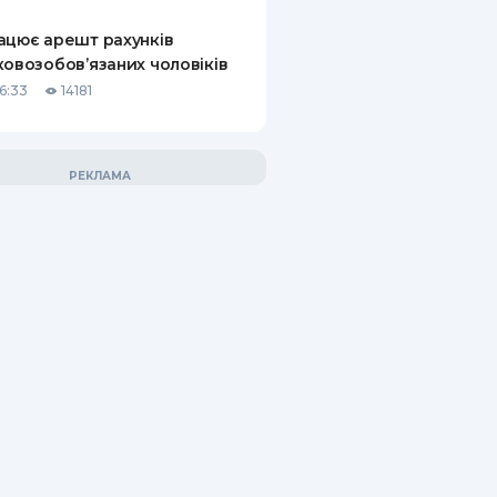
ацює арешт рахунків
ковозобов’язаних чоловіків
6:33
14181