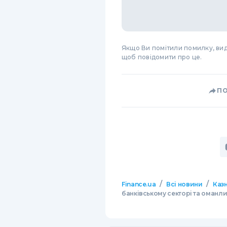
Якщо Ви помітили помилку, виді
щоб повідомити про це.
П
/
/
Finance.ua
Всі новини
Казн
банківському секторі та оманлив