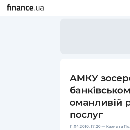
АМКУ зосере
банківськом
оманливій р
послуг
11.04.2010, 17:20
—
Казна та По