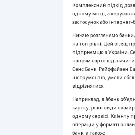
Комплексний підхід дозв
одному місці, а керуван
застосунок або інтернет-б
Нижче розглянемо банки,
на топ рівні. Цей огляд п
підприємцю з України. Се
напрям варто відзначити:
Сенс Банк, Райффайзен Ба
інструментів, умови обс
відрізнятися.
Наприклад, в àбанк об’єд
картку, різні види еквай
одному сервісі. Клієнту 
операцій у форматі онлайн
банк, а також: