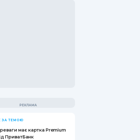
 ЗА ТЕМОЮ
ереваги має картка Premium
від ПриватБанк