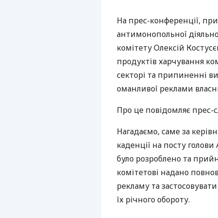
На прес-конференції, при
антимонопольної діяльнос
комітету Олексій Костусє
продуктів харчування ком
секторі та припиненні 
оманливої реклами власни
Про це повідомляє прес-
Нагадаємо, саме за керівн
каденції на посту голови
було розроблено та прий
комітетові надано повн
рекламу та застосовувати
їх річного обороту.