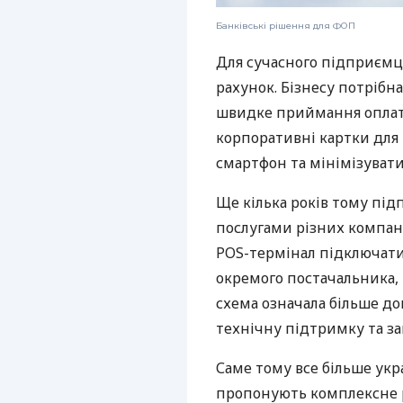
Банківські рішення для ФОП
Для сучасного підприємц
рахунок. Бізнесу потрібна
швидке приймання оплат,
корпоративні картки для 
смартфон та мінімізувати
Ще кілька років тому пі
послугами різних компані
POS-термінал підключати
окремого постачальника, 
схема означала більше дог
технічну підтримку та за
Саме тому все більше укр
пропонують комплексне р