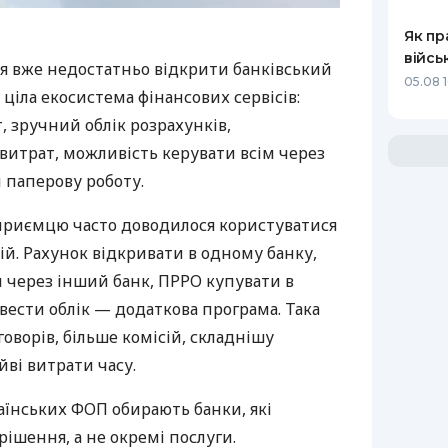
Як пр
війсь
я вже недостатньо відкрити банківський
05.08 1
 ціла екосистема фінансових сервісів:
 зручний облік розрахунків,
витрат, можливість керувати всім через
 паперову роботу.
дприємцю часто доводилося користуватися
й. Рахунок відкривати в одному банку,
 через інший банк, ПРРО купувати в
вести облік — додаткова програма. Така
оворів, більше комісій, складнішу
йві витрати часу.
аїнських ФОП обирають банки, які
ішення, а не окремі послуги.