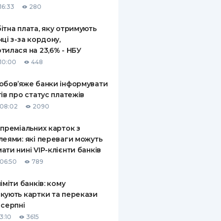
16:33
280
ітна плата, яку отримують
нці з-за кордону,
тилася на 23,6% - НБУ
10:00
448
обов’яже банки інформувати
тів про статус платежів
08:02
2090
 преміальних карток з
леями: які переваги можуть
ати нині VIP-клієнти банків
06:50
789
ліміти банків: кому
кують картки та перекази
 серпні
3:10
3615