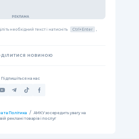
літь необхідний текст і натисніть
Ctrl+Enter
,
ОДІЛИТИСЯ НОВИНОЮ
Підпишіться на нас
/
а та Політика
АМКУ зосередить увагу на
ій рекламі товарів і послуг