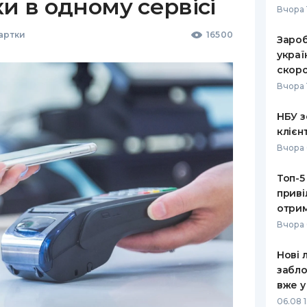
ки в одному сервісі
Вчора 
Картки
16500
Зароб
украї
скоро
Вчора 
НБУ з
клієн
Вчора 
Топ-5
приві
отрим
Вчора 
Нові 
забло
вже у
06.08 1