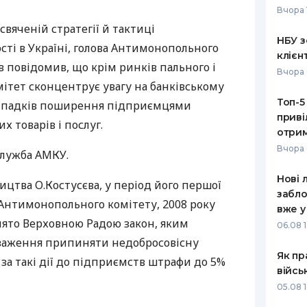
Вчора 
РЕЙТИНГ ДЕБЕТОВИХ
ПУТІВНИ
свяченій стратегії й тактиці
КАРТОК
СТРАХУ
НБУ з
ті в Україні, голова Антимонопольного
клієн
ЩОМІСЯЧНИЙ ОГЛЯД
ВСІ СТРА
в повідомив, що крім ринків пального і
Вчора 
КЕШБЕКУ
ітет сконцентрує увагу на банківському
СТРАХОВ
Топ-5
випадків поширення підприємцями
ПУТІВНИКИ ПО
приві
БАНКІВСЬКИХ КАРТКАХ
ВІДГУКИ
х товарів і послуг.
КОМПАНІ
отрим
Вчора 
служба АМКУ.
ДОСТАВК
Нові 
ицтва О.Костусєва, у період його першої
КОНТАКТ
забло
 Антимонопольного комітету, 2008 року
вже у
нято Верховною Радою закон, яким
06.08 1
оваження припиняти недобросовісну
Як пр
 за такі дії до підприємств штрафи до 5%
війсь
05.08 1