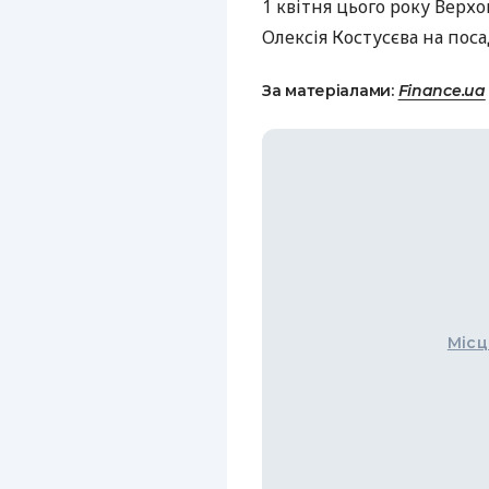
1 квітня цього року Верх
Олексія Костусєва на пос
За матеріалами:
Finance.ua
Місц