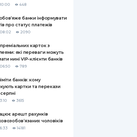
10:00
448
КИ ПО
ВАННЮ
обов’яже банки інформувати
тів про статус платежів
ХОВІ ПОЛІСИ
08:02
2090
І КОМПАНІЇ
 преміальних карток з
леями: які переваги можуть
 ПРО СТРАХОВІ
Ї
ати нині VIP-клієнти банків
06:50
789
А І ОПЛАТА
ліміти банків: кому
И
кують картки та перекази
 серпні
3:10
3615
ацює арешт рахунків
ковозобов’язаних чоловіків
6:33
14181