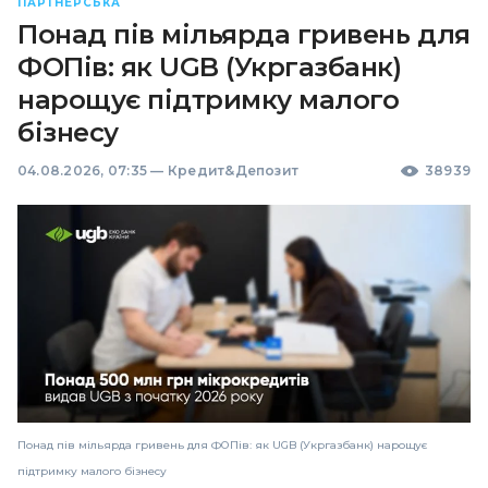
ПАРТНЕРСЬКА
Понад пів мільярда гривень для
ФОПів: як UGB (Укргазбанк)
нарощує підтримку малого
бізнесу
04.08.2026, 07:35
—
Кредит&Депозит
38939
Понад пів мільярда гривень для ФОПів: як UGB (Укргазбанк) нарощує
підтримку малого бізнесу