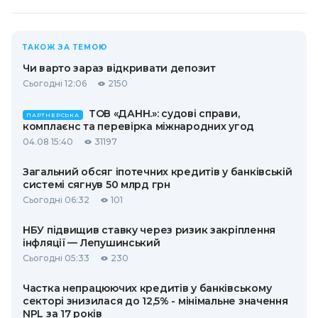
ТАКОЖ ЗА ТЕМОЮ
Чи варто зараз відкривати депозит
Сьогодні 12:06
2150
ТОВ «ДАНН.»: судові справи,
ПАРТНЕРСЬКА
комплаєнс та перевірка міжнародних угод
04.08 15:40
31197
Загальний обсяг іпотечних кредитів у банківській
системі сягнув 50 млрд грн
Сьогодні 06:32
101
НБУ підвищив ставку через ризик закріплення
інфляції — Лепушинський
Сьогодні 05:33
230
Частка непрацюючих кредитів у банківському
секторі знизилася до 12,5% - мінімальне значення
NPL за 17 років