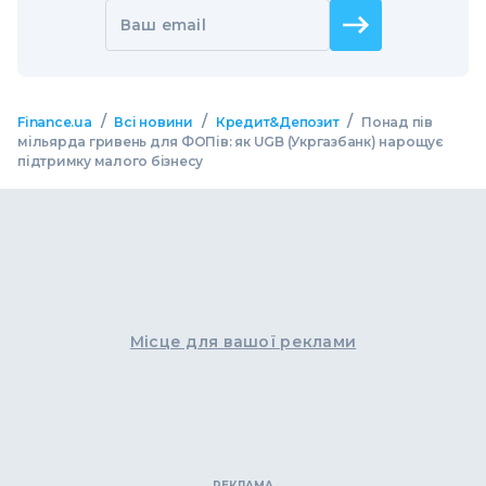
Ваш email
/
/
/
Finance.ua
Всі новини
Кредит&Депозит
Понад пів
мільярда гривень для ФОПів: як UGB (Укргазбанк) нарощує
підтримку малого бізнесу
Місце для вашої реклами