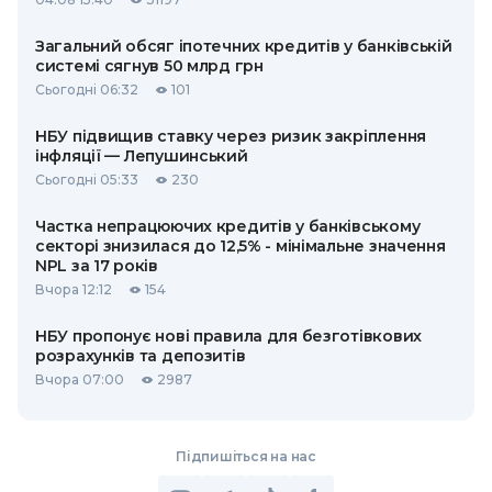
Загальний обсяг іпотечних кредитів у банківській
системі сягнув 50 млрд грн
Сьогодні 06:32
101
НБУ підвищив ставку через ризик закріплення
інфляції — Лепушинський
Сьогодні 05:33
230
Частка непрацюючих кредитів у банківському
секторі знизилася до 12,5% - мінімальне значення
NPL за 17 років
Вчора 12:12
154
НБУ пропонує нові правила для безготівкових
розрахунків та депозитів
Вчора 07:00
2987
Підпишіться на нас