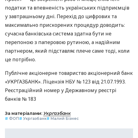
податки та впевненість українських підприємців
у завтрашньому дні. Перехід до цифрових та
максимально прискорених процедур доводить:
сучасна банківська система здатна бути не
перепоною з паперовою рутиною, а надійним
партнером, який підставляє плече саме тоді, коли
це потрібно.
Публічне акціонерне товариство акціонерний банк
«УКРГАЗБАНК». Ліцензія НБУ № 123 від 21.07.1993.
Реєстраційний номер у Державному реєстрі
банків № 183
За матеріалами:
Укргазбанк
#
ФОП
#
Укргазбанк
#
Малий Бізнес