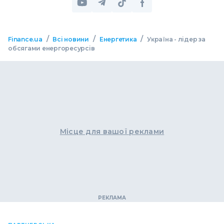
/
/
/
Finance.ua
Всі новини
Енергетика
Україна - лідер за
обсягами енергоресурсів
Місце для вашої реклами