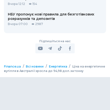
Вчора 12:12
154
НБУ пропонує нові правила для безготівкових
розрахунків та депозитів
Вчора 07:00
2987
Підпишіться на нас
/
/
/
Finance.ua
Всі новини
Енергетика
Ціна на енергетичне
вугілля в Австралії зросла до 94,98 дол. за тонну