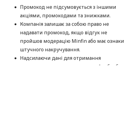
Промокод не підсумовується з іншими
акціями, промокодами та знижками.
Компанія залишає за собою право не
надавати промокод, якщо відгук не
пройшов модерацію Minfin або має ознаки
штучного накручування.
Надсилаючи дані для отримання
промокоду, ви погоджуєтеся на їх обробку
компанією MyCredit виключно з метою
перевірки участі в акції. Ваші персональні
дані не передаються третім особам.
Промокод потрібно використати до
30.09.2026.
Дякуємо, що обираєте MyCredit і ділитеся своїми
враженнями. Ваша думка допомагає нам ставати