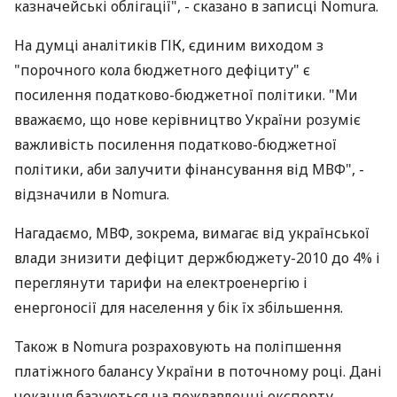
казначейські облігації", - сказано в записці Nomura.
На думці аналітиків ГІК, єдиним виходом з
"порочного кола бюджетного дефіциту" є
посилення податково-бюджетної політики. "Ми
вважаємо, що нове керівництво України розуміє
важливість посилення податково-бюджетної
політики, аби залучити фінансування від МВФ", -
відзначили в Nomura.
Нагадаємо, МВФ, зокрема, вимагає від української
влади знизити дефіцит держбюджету-2010 до 4% і
переглянути тарифи на електроенергію і
енергоносії для населення у бік їх збільшення.
Також в Nomura розраховують на поліпшення
платіжного балансу України в поточному році. Дані
чекання базуються на пожвавленні експорту