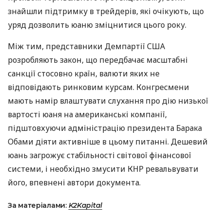
знайшли підтримку в трейдерів, які очікують, що
уряд дозволить юаню зміцнитися цього року.
Між тим, представники Демпартії США
розробляють закон, що передбачає масштабні
санкції стосовно країн, валюти яких не
відповідають ринковим курсам. Конгресмени
мають намір влаштувати слухання про дію низької
вартості юаня на американські компанії,
підштовхуючи адміністрацію президента Барака
Обами діяти активніше в цьому питанні. Дешевий
юань загрожує стабільності світової фінансової
системи, і необхідно змусити КНР ревальвувати
його, впевнені автори документа.
За матеріалами:
K2Kapital