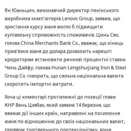
Ян Юаньцин, виконавчий директор пекінського
виробника комп'ютерів Lenovo Group, заявив, що
зростання курсу юаня могло б підвищити
купівельну спроможність споживачів. Цинь Сяо,
голова China Merchants Bank Co., вважає, що кінець
прив'язки юаня до долара дозволить нарешті
кредиторам встановити ринкові процентні ставки.
Чень Дайфу, голова Hunan Lengshuijiang Iron & Steel
Group Co. говорить, що сильна національна валюта
скоротить імпортні витрати.
Хоча ці коментарі протилежні до позиції глави
КНР Вень Цзябао, який заявив 14 березня, що
вважає дії інших країн, направлені на посилення
юаня по відношенню до своїх національних валют,
проявом торгівельного протекціонізму, вони