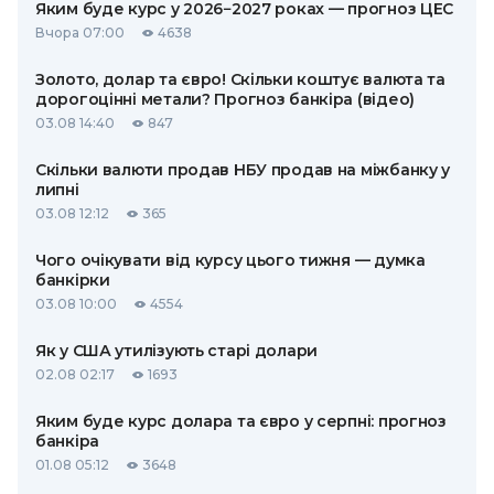
Яким буде курс у 2026−2027 роках — прогноз ЦЕС
Вчора 07:00
4638
Золото, долар та євро! Скільки коштує валюта та
дорогоцінні метали? Прогноз банкіра (відео)
03.08 14:40
847
Скільки валюти продав НБУ продав на міжбанку у
липні
03.08 12:12
365
Чого очікувати від курсу цього тижня — думка
банкірки
03.08 10:00
4554
Як у США утилізують старі долари
02.08 02:17
1693
Яким буде курс долара та євро у серпні: прогноз
банкіра
01.08 05:12
3648