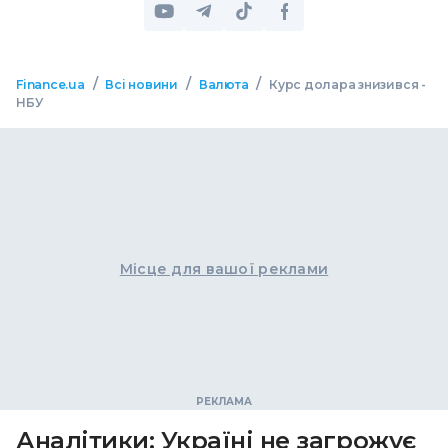
/
/
/
Finance.ua
Всі новини
Валюта
Курс долара знизився -
НБУ
Місце для вашої реклами
Аналітики: Україні не загрожує