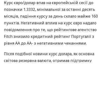
Курс євро/долар впав на європейській сесії до
позначки 1.3332, мінімальної за останні десять
місяців, падіння курсу за день склало майже 160
пунктів. Негативний вплив на курс євро надало
повідомлення про те, що рейтингове агентство
Fitch знизило кредитний рейтинг Португалії з
рівня AA до AA- з негативними чеканнями.
Після подібної новини курс долара, як основна
світова резервна валюта, отримав підтримку
проти основних валют. Курс долар/ієна різко виріс
на 120 пунктів до позначки 91.93. Курс фунт/долар
опустився з рівня 1.5033 до 1.4895.
Індекс ділової активності німецького інституту IFO
(Business climate index) в Західній Німеччині за
березень склав 98.1 (прогноз був 95.6, попереднє