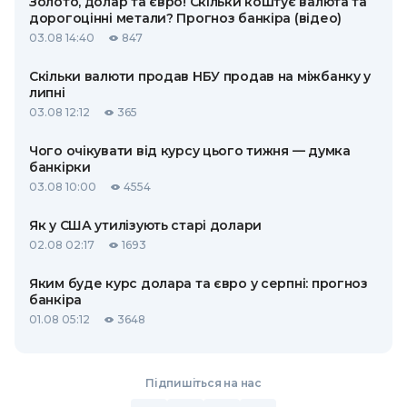
Золото, долар та євро! Скільки коштує валюта та
дорогоцінні метали? Прогноз банкіра (відео)
03.08 14:40
847
Скільки валюти продав НБУ продав на міжбанку у
липні
03.08 12:12
365
Чого очікувати від курсу цього тижня — думка
банкірки
03.08 10:00
4554
Як у США утилізують старі долари
02.08 02:17
1693
Яким буде курс долара та євро у серпні: прогноз
банкіра
01.08 05:12
3648
Підпишіться на нас