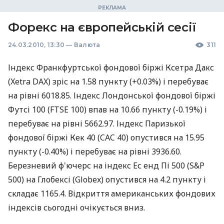
Форекс на європейській сесії
24.03.2010, 13:30
—
Валюта
311
Індекс Франкфуртської фондової біржі Ксетра Дакс
(Xetra DAX) зріс на 1.58 пункту (+0.03%) і перебуває
на рівні 6018.85. Індекс Лондонської фондової біржі
Футсі 100 (FTSE 100) впав на 10.66 пункту (-0.19%) і
перебуває на рівні 5662.97. Індекс Паризької
фондової біржі Кек 40 (CAC 40) опустився на 15.95
пункту (-0.40%) і перебуває на рівні 3936.60.
Березневий ф'ючерс на індекс Ес енд Пі 500 (S&P
500) на Глобексі (Globex) опустився на 4.2 пункту і
складає 1165.4. Відкриття американських фондових
індексів сьогодні очікується вниз.