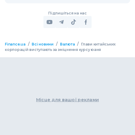
Підпишіться на нас
/
/
/
Finance.ua
Всі новини
Валюта
Глави китайських
корпорацій виступають за зміцнення курсу юаня
Місце для вашої реклами