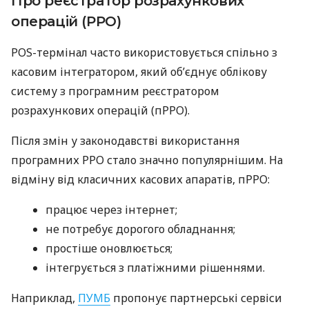
Про реєстратор розрахункових
операцій (РРО)
POS-термінал часто використовується спільно з
касовим інтегратором, який об’єднує облікову
систему з програмним реєстратором
розрахункових операцій (пРРО).
Після змін у законодавстві використання
програмних РРО стало значно популярнішим. На
відміну від класичних касових апаратів, пРРО:
працює через інтернет;
не потребує дорогого обладнання;
простіше оновлюється;
інтегрується з платіжними рішеннями.
Наприклад,
ПУМБ
пропонує партнерські сервіси