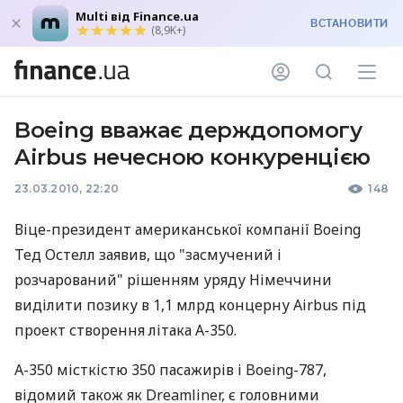
Multi від Finance.ua
ВСТАНОВИТИ
(8,9K+)
Boeing вважає держдопомогу
Airbus нечесною конкуренцією
23.03.2010, 22:20
148
Віце-президент американської компанії Boeing
Тед Остелл заявив, що "засмучений і
розчарований" рішенням уряду Німеччини
виділити позику в 1,1 млрд концерну Airbus під
проект створення літака А-350.
А-350 місткістю 350 пасажирів і Boeing-787,
відомий також як Dreamliner, є головними