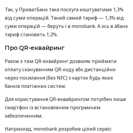
Так, у ПриватБанк така послуга коштуватиме 1,3%
від суми операцій. Такий самий тариф — 1,3% від
суми операцій — беруть і в monobank. А ось в àбанк
тариф становить 1,2%.
Про QR-еквайринг
Разом з тим QR-еквайринг дозволяє приймати
оплату скануванням QR-коду або дистанційно
через посилання (без NFC) з карток будь-яких
банків платіжних систем.
Для користування QR-еквайрингом потрібен лише
смартфон із встановленим програмним
забезпеченням.
Наприклад, monobank розробив цілий сервіс