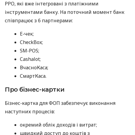
РРО, які вже інтегровані з платіжними
інструментами банку. На поточний момент банк
співпрацює з 6 партнерами:
E-чек;
CheckBox;
SM-POS;
Cashalot;
ВчасноКаса;
СмартКаса.
Про бізнес-картки
Бізнес-картка для ФОП забезпечує виконання
наступних процесів:
окремий облік доходів і витрат;
швидкий доступ до коштів з