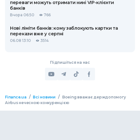
переваги можуть отримати нині VIP-клієнти
банків
Вчора 06:50
766
Нові ліміти банків: кому заблокують картки та
перекази вже у серпні
06.08 13:10
3514
Підпишіться на нас
/
/
Finance.ua
Всі новини
Boeing вважає держдопомогу
Airbus нечесною конкуренцією