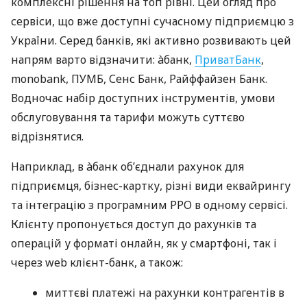
комплексні рішення на топ рівні. Цей огляд про
сервіси, що вже доступні сучасному підприємцю з
України. Серед банків, які активно розвивають цей
напрям варто відзначити: àбанк,
ПриватБанк
,
monobank, ПУМБ, Сенс Банк, Райффайзен Банк.
Водночас набір доступних інструментів, умови
обслуговування та тарифи можуть суттєво
відрізнятися.
Наприклад, в àбанк об’єднали рахунок для
підприємця, бізнес-картку, різні види еквайрингу
та інтеграцію з програмним РРО в одному сервісі.
Клієнту пропонується доступ до рахунків та
операцій у форматі онлайн, як у смартфоні, так і
через web клієнт-банк, а також:
миттєві платежі на рахунки контрагентів в