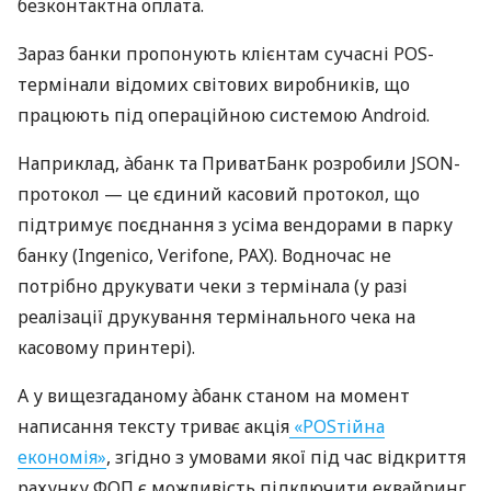
безконтактна оплата.
Зараз банки пропонують клієнтам сучасні POS-
термінали відомих світових виробників, що
працюють під операційною системою Android.
Наприклад, àбанк та ПриватБанк розробили JSON-
протокол — це єдиний касовий протокол, що
підтримує поєднання з усіма вендорами в парку
банку (Ingenico, Verifone, PAX). Водночас не
потрібно друкувати чеки з термінала (у разі
реалізації друкування термінального чека на
касовому принтері).
А у вищезгаданому àбанк станом на момент
написання тексту триває акція
«POSтійна
економія»
, згідно з умовами якої під час відкриття
рахунку ФОП є можливість підключити еквайринг