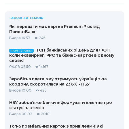
ТАКОЖ ЗА ТЕМОЮ
Які переваги має картка Premium Plus від
ПриватБанк
Вчора 16:33
245
ТОП банківських рішень для ФОП:
ПАРТНЕРСЬКА
коли еквайринг, РРО та бізнес-картки в одному
сервісі
04.08 06:50
14167
Заробітна плата, яку отримують українці з-за
кордону, скоротилася на 23,6% - НБУ
Вчора 10:00
425
НБУ зобов’яже банки інформувати клієнтів про
статус платежів
Вчора 08:02
2010
Топ-5 преміальних карток з привілеями: які