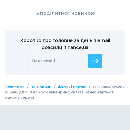
ПОДІЛИТИСЯ НОВИНОЮ
Коротко про головне за день в email
розсилці finance.ua
Ваш email
/
/
/
Finance.ua
Всі новини
Фінтех і Картки
ТОП банківських
рішень для ФОП: коли еквайринг, РРО та бізнес-картки в
одному сервісі