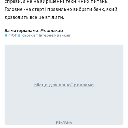
справи, а не на вирішенні технічних питань.
Головне -на старті правильно вибрати банк, який
дозволить все це втілити.
За матеріалами:
Finance.ua
#
ФОП
#
Картки
#
Інтернет-Банкінг
Місце для вашої реклами