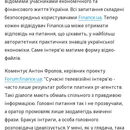
відомими учасниками економічного та
фінансового життя України. Всі запитання складені
безпосередньо користувачами
Finance.ua
. Тепер
кожен відвідувач Finance.ua може отримати
відповідь на питання, що цікавить, у найбільш
авторитетних практичних знавців української
економіки. Саме інтерв'ю матиме форму відео-
файлів.
Коментує Антон Фролов, керівник проекту
Forum.finance.ua
: "Сучасні телевізійні інтерв'ю -
часто лише результат роботи платних pr-агентств.
Такі діалоги мають обмаль спільного з правдивою
інформацією. Головні питання так і не прозвучали,
а оратор промовляє лише заздалегідь вивчені
фрази. Бракує інтриги, а особа головного
розповідача ідеалізується. У мені, як у глядача, така