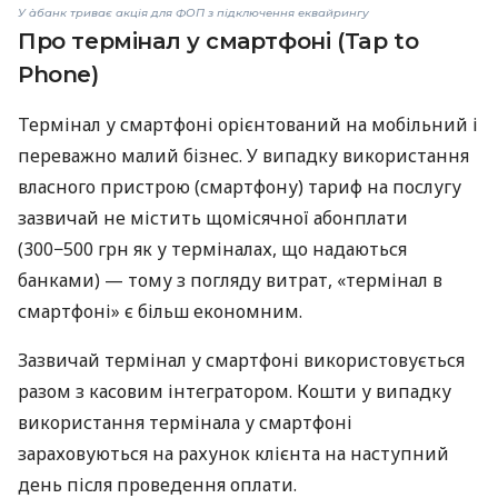
У àбанк триває акція для ФОП з підключення еквайрингу
Про термінал у смартфоні (Tap to
Phone)
Термінал у смартфоні орієнтований на мобільний і
переважно малий бізнес. У випадку використання
власного пристрою (смартфону) тариф на послугу
зазвичай не містить щомісячної абонплати
(300−500 грн як у терміналах, що надаються
банками) — тому з погляду витрат, «термінал в
смартфоні» є більш економним.
Зазвичай термінал у смартфоні використовується
разом з касовим інтегратором. Кошти у випадку
використання термінала у смартфоні
зараховуються на рахунок клієнта на наступний
день після проведення оплати.