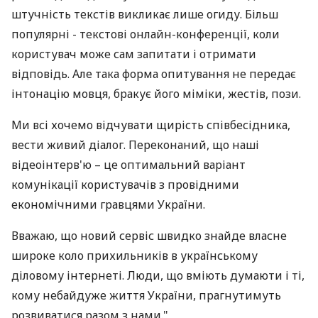
штучність текстів викликає лише огиду. Більш
популярні - текстові онлайн-конференції, коли
користувач може сам запитати і отримати
відповідь. Але така форма опитування не передає
інтонацію мовця, бракує його міміки, жестів, пози.
Ми всі хочемо відчувати щирість співбесідника,
вести живий діалог. Переконаний, що наші
відеоінтерв'ю – це оптимальний варіант
комунікації користувачів з провідними
економічними гравцями України.
Вважаю, що новий сервіс швидко знайде власне
широке коло прихильників в українському
діловому інтернеті. Люди, що вміють думаюти і ті,
кому небайдуже життя України, прагнутимуть
розвиватися разом з нами."