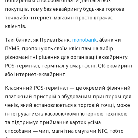
поширеним способом оплати для багатьох
покупців, тому без еквайрингу будь-яка торгова
точка або інтернет-магазин просто втрачає
клієнтів.
Такі банки, як ПриватБанк,
monobank
, àбанк чи
ПУМБ, пропонують своїм клієнтам на вибір
різноманітні рішення для організації еквайрингу:
POS-термінал, термінал у смартфоні, QR-еквайринг
або інтернет-еквайринг.
Класичний POS-термінал — це окремий фізичний
платіжний пристрій з вбудованим принтером для
чеків, який встановлюється в торговій точці, може
інтегруватися з касовою/комп'ютерною технікою
та підтримує приймання карток усіма
способами — чип, магнітна смуга чи NFC, тобто