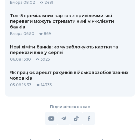
Вчора 08:02
2481
Топ-5 преміальних карток з привілеями: які
переваги можуть отримати нині VIP-клієнти
банків
Вчора 06:50
869
Нові ліміти банків: кому заблокують картки та
перекази вже у серпні
06.08 13:10
3925
Як працює арешт рахунків військовозобов’язаних
чоловіків
05.08 16:33
14335
Підпишіться на нас