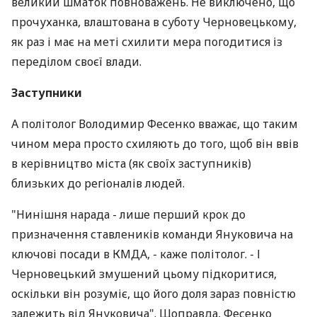
великий шматок повноважень. Не виключено, що
прочуханка, влаштована в суботу Черновецькому,
як раз і має на меті схилити мера погодитися із
переділом своєї влади.
Заступники
А політолог Володимир Фесенко вважає, що таким
чином мера просто схиляють до того, щоб він ввів
в керівництво міста (як своїх заступників)
близьких до регіоналів людей.
"Нинішня нарада - лише перший крок до
призначення ставлеників команди Януковича на
ключові посади в КМДА, - каже політолог. - І
Черновецький змушений цьому підкоритися,
оскільки він розуміє, що його доля зараз повністю
залежить від Януковича". Щоправда, Фесенко