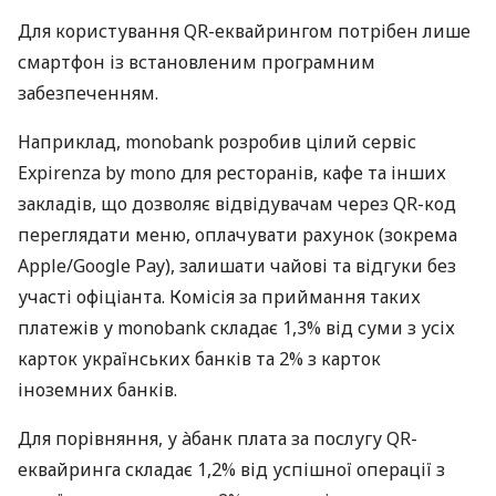
Для користування QR-еквайрингом потрібен лише
смартфон із встановленим програмним
забезпеченням.
Наприклад, monobank розробив цілий сервіс
Expirenza by mono для ресторанів, кафе та інших
закладів, що дозволяє відвідувачам через QR-код
переглядати меню, оплачувати рахунок (зокрема
Apple/Google Pay), залишати чайові та відгуки без
участі офіціанта. Комісія за приймання таких
платежів у monobank складає 1,3% від суми з усіх
карток українських банків та 2% з карток
іноземних банків.
Для порівняння, у àбанк плата за послугу QR-
еквайринга складає 1,2% від успішної операції з