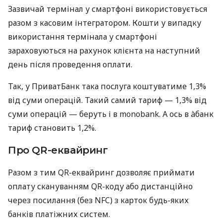
Зазвичай термінал у смартфоні використовується
разом з касовим інтегратором. Кошти у випадку
використання термінала у смартфоні
зараховуються на рахунок клієнта на наступний
день після проведення оплати.
Так, у ПриватБанк така послуга коштуватиме 1,3%
від суми операцій. Такий самий тариф — 1,3% від
суми операцій — беруть і в monobank. А ось в àбанк
тариф становить 1,2%.
Про QR-еквайринг
Разом з тим QR-еквайринг дозволяє приймати
оплату скануванням QR-коду або дистанційно
через посилання (без NFC) з карток будь-яких
банків платіжних систем.