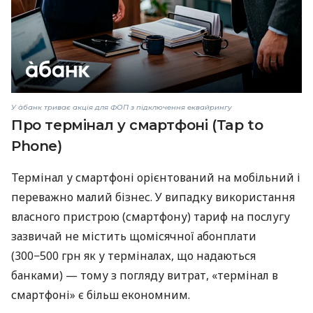
У àбанк триває акція для ФОП з підключення еквайрингу
Про термінал у смартфоні (Tap to
Phone)
Термінал у смартфоні орієнтований на мобільний і
переважно малий бізнес. У випадку використання
власного пристрою (смартфону) тариф на послугу
зазвичай не містить щомісячної абонплати
(300−500 грн як у терміналах, що надаються
банками) — тому з погляду витрат, «термінал в
смартфоні» є більш економним.