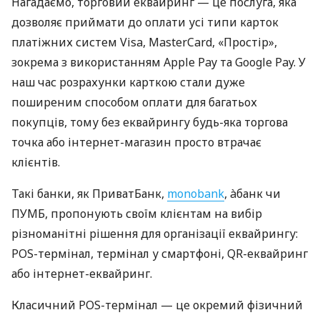
Нагадаємо, торговий еквайринг — це послуга, яка
дозволяє приймати до оплати усі типи карток
платіжних систем Visa, MasterCard, «Простір»,
зокрема з використанням Apple Pay та Google Pay. У
наш час розрахунки карткою стали дуже
поширеним способом оплати для багатьох
покупців, тому без еквайрингу будь-яка торгова
точка або інтернет-магазин просто втрачає
клієнтів.
Такі банки, як ПриватБанк,
monobank
, àбанк чи
ПУМБ, пропонують своїм клієнтам на вибір
різноманітні рішення для організації еквайрингу:
POS-термінал, термінал у смартфоні, QR-еквайринг
або інтернет-еквайринг.
Класичний POS-термінал — це окремий фізичний