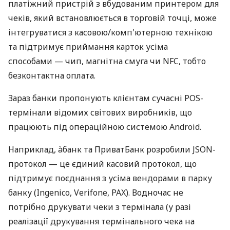
платіжний пристрій з вбудованим принтером для
чеків, який встановлюється в торговій точці, може
інтегруватися з касовою/комп'ютерною технікою
та підтримує приймання карток усіма
способами — чип, магнітна смуга чи NFC, тобто
безконтактна оплата.
Зараз банки пропонують клієнтам сучасні POS-
термінали відомих світових виробників, що
працюють під операційною системою Android.
Наприклад, àбанк та ПриватБанк розробили JSON-
протокол — це єдиний касовий протокол, що
підтримує поєднання з усіма вендорами в парку
банку (Ingenico, Verifone, PAX). Водночас не
потрібно друкувати чеки з термінала (у разі
реалізації друкування термінального чека на