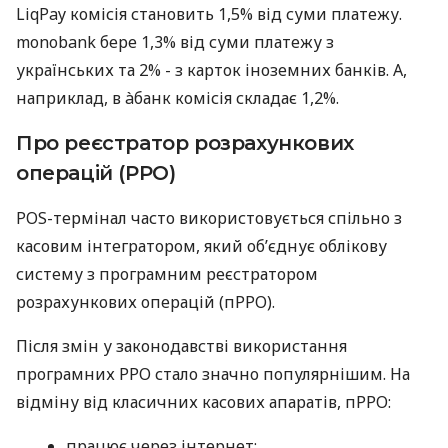
LiqPay комісія становить 1,5% від суми платежу.
monobank бере 1,3% від суми платежу з
українських та 2% - з карток іноземних банків. А,
наприклад, в àбанк комісія складає 1,2%.
Про реєстратор розрахункових
операцій (РРО)
POS-термінал часто використовується спільно з
касовим інтегратором, який об’єднує облікову
систему з програмним реєстратором
розрахункових операцій (пРРО).
Після змін у законодавстві використання
програмних РРО стало значно популярнішим. На
відміну від класичних касових апаратів, пРРО:
працює через інтернет;