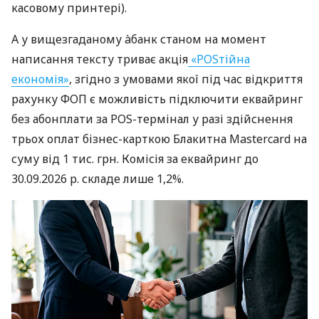
касовому принтері).
А у вищезгаданому àбанк станом на момент
написання тексту триває акція
«POSтійна
економія»
, згідно з умовами якої під час відкриття
рахунку ФОП є можливість підключити еквайринг
без абонплати за POS-термінал у разі здійснення
трьох оплат бізнес-карткою Блакитна Mastercard на
суму від 1 тис. грн. Комісія за еквайринг до
30.09.2026 р. складе лише 1,2%.