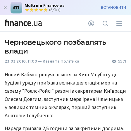
Multi від Finance.ua
ВСТАНОВИТИ
(8,9K+)
Черновецького позбавлять
влади
23.03.2010, 11:00
—
Казна та Політика
5571
Новий Кабмін рішуче взявся за Київ. У суботу до
будівлі уряду приїхала велика делегація: мер на
своєму "Роллс-Ройсі" разом із секретарем Київради
Олесем Довгим, заступник мера Ірена Кільчицька
у великих темних окулярах, перший заступник
Анатолій Голубченко ....
Нарада тривала 2,5 години за закритими дверима.