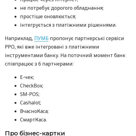
не потребує дорогого обладнання;
простіше оновлюється;
інтегрується з платіжними рішеннями.
Наприклад,
ПУМБ
пропонує партнерські сервіси
РРО, які вже інтегровані з платіжними
інструментами банку. На поточний момент банк
співпрацює з 6 партнерами:
E-чек;
CheckBox;
SM-POS;
Cashalot;
ВчасноКаса;
СмартКаса.
Про бізнес-картки