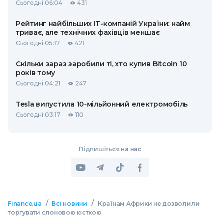
Сьогодні 06:04
431
Рейтинг найбільших ІТ-компаній України: найм
триває, але технічних фахівців меншає
Сьогодні 05:17
421
Скільки зараз заробили ті, хто купив Bitcoin 10
років тому
Сьогодні 04:21
247
Tesla випустила 10-мільйонний електромобіль
Сьогодні 03:17
110
Підпишіться на нас
/
/
Finance.ua
Всі новини
Країнам Африки не дозволили
торгувати слоновою кісткою