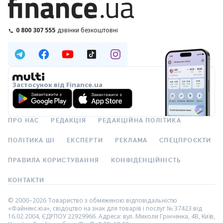
0 800 307 555
дзвінки безкоштовні
Застосунок від Finance.ua
ПРО НАС
РЕДАКЦІЯ
РЕДАКЦІЙНА ПОЛІТИКА
ПОЛІТИКА ШІ
ЕКСПЕРТИ
РЕКЛАМА
СПЕЦПРОЄКТИ
ПРАВИЛА КОРИСТУВАННЯ
КОНФІДЕНЦІЙНІСТЬ
КОНТАКТИ
© 2000–2026 Товариство з обмеженою відповідальністю
«Файненс.юа», свідоцтво на знак для товарів і послуг № 37423 від
16.02.2004, ЄДРПОУ 22929966. Адреса: вул. Миколи Грінченка, 4В, Київ,