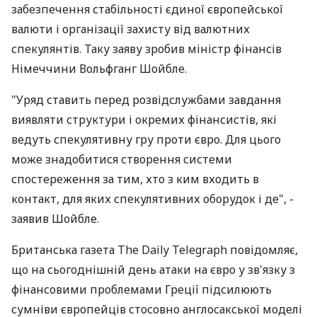
забезпечення стабільності єдиної європейської
валюти і організації захисту від валютних
спекулянтів. Таку заяву зробив міністр фінансів
Німеччини Вольфганг Шойбле.
"Уряд ставить перед розвідслужбами завдання
виявляти структури і окремих фінансистів, які
ведуть спекулятивну гру проти євро. Для цього
може знадобитися створення системи
спостереження за тим, хто з ким входить в
контакт, для яких спекулятивних оборудок і де", -
заявив Шойбле.
Британська газета The Daily Telegraph повідомляє,
що на сьогоднішній день атаки на євро у зв'язку з
фінансовими проблемами Греції підсилюють
сумніви європейців стосовно англосакської моделі