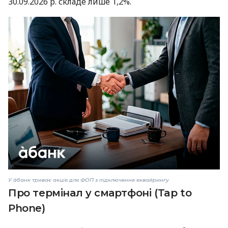
30.09.2026 р. складе лише 1,2%.
У àбанк триває акція для ФОП з підключення еквайрингу
Про термінал у смартфоні (Tap to
Phone)