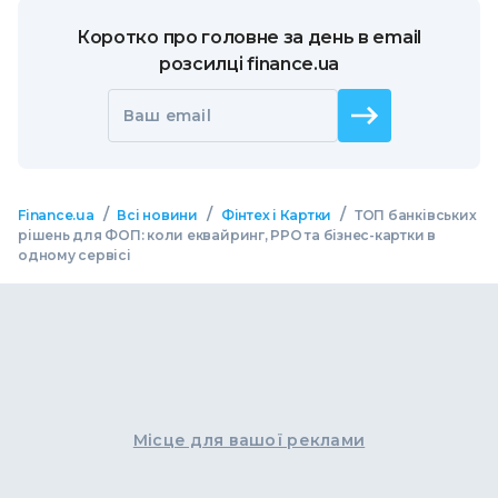
Коротко про головне за день в email
розсилці finance.ua
Ваш email
/
/
/
Finance.ua
Всі новини
Фінтех і Картки
ТОП банківських
рішень для ФОП: коли еквайринг, РРО та бізнес-картки в
одному сервісі
Місце для вашої реклами