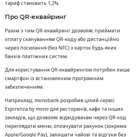
тариф становить 1,2%.
Про QR-еквайринг
Разом з тим QR-еквайринг дозволяє приймати
оплату скануванням QR-коду або дистанційно
через посилання (без NFC) з карток будь-яких
банків платіжних систем.
Для користування QR-еквайрингом потрібен лише
смартфон із встановленим програмним
забезпеченням.
Наприклад, monobank розробив цілий сервіс
Expirenza by mono для ресторанів, кафе та інших
закладів, що дозволяє відвідувачам через QR-код
переглядати меню, оплачувати рахунок (зокрема
Apple/Google Pay), залишати чайові та відгуки без