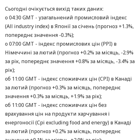
Сьогодні очікується вихід таких даних:
о 04:30 GMT - узагальнений промисловий індекс
(All industry index) в Японії за січень (прогноз +1.3%,
попереднє значення -0.3%);
о 07:00 GMT - індекс промислових цін (PPI) в
Німеччині за лютий (прогноз +0.2% за місяць, -2.9%
за рік, попереднє значення +0.8% за місяць, -3.4% за
рік);
об 11:00 GMT - індекс споживчих цін (CPI) в Канаді
за лютий (прогноз +0.3% за місяць, попереднє
значення +0.3% за місяць, +1.9% за рік);
об 11:00 GMT - індекс споживчих цін без
врахування цін на продукти харчування і
енергоносії (Сpi excluding food and energy) в Канаді
за лютий (прогноз +0.2% за місяць, попереднє