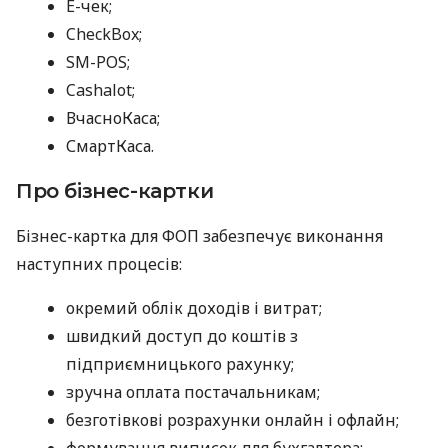
E-чек;
CheckBox;
SM-POS;
Cashalot;
ВчасноКаса;
СмартКаса.
Про бізнес-картки
Бізнес-картка для ФОП забезпечує виконання
наступних процесів:
окремий облік доходів і витрат;
швидкий доступ до коштів з
підприємницького рахунку;
зручна оплата постачальникам;
безготівкові розрахунки онлайн і офлайн;
формування виписок для бухгалтера;