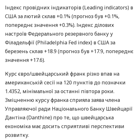
Індекс провідних індикаторів (Leading indicators) в
США за лютий склав +0.1% (прогноз був +0.1%,
попереднє значення +0.3%). Індекс ділових
настроїв Федерального резервного банку у
Філадельфії (Philadelphia Fed index) в США за
березень склав +18.9 (прогноз був +17.9, попереднє
значення +17.6).
Курс євро/швейцарський франк різко впав на
американській сесії на 120 пунктів до позначки
1.4352, мінімальної за останні півтора роки.
Зміцненню курсу франка сприяла заява члена
Управляючої ради Національного Банку Швейцарії
Дантіна (Danthine) про те, що швейцарська
економіка має досить сприятливі перспективи
розвитку.