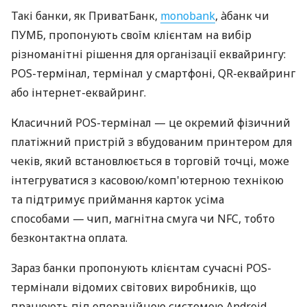
Такі банки, як ПриватБанк,
monobank
, àбанк чи
ПУМБ, пропонують своїм клієнтам на вибір
різноманітні рішення для організації еквайрингу:
POS-термінал, термінал у смартфоні, QR-еквайринг
або інтернет-еквайринг.
Класичний POS-термінал — це окремий фізичний
платіжний пристрій з вбудованим принтером для
чеків, який встановлюється в торговій точці, може
інтегруватися з касовою/комп'ютерною технікою
та підтримує приймання карток усіма
способами — чип, магнітна смуга чи NFC, тобто
безконтактна оплата.
Зараз банки пропонують клієнтам сучасні POS-
термінали відомих світових виробників, що
працюють під операційною системою Android.