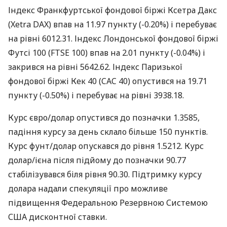
Індекс Франкфуртської фондової біржі Ксетра Дакс
(Xetra DAX) впав на 11.97 пункту (-0.20%) і перебуває
на рівні 6012.31. Індекс Лондонської фондової біржі
Футсі 100 (FTSE 100) впав на 2.01 пункту (-0.04%) і
закрився на рівні 5642.62. Індекс Паризької
фондової біржі Кек 40 (CAC 40) опустився на 19.71
пункту (-0.50%) і перебуває на рівні 3938.18.
Курс євро/долар опустився до позначки 1.3585,
падіння курсу за день склало більше 150 пунктів.
Курс фунт/долар опускався до рівня 1.5212. Курс
долар/ієна після підйому до позначки 90.77
стабілізувався біля рівня 90.30. Підтримку курсу
долара надали спекуляції про можливе
підвищення Федеральною Резервною Системою
США дисконтної ставки.