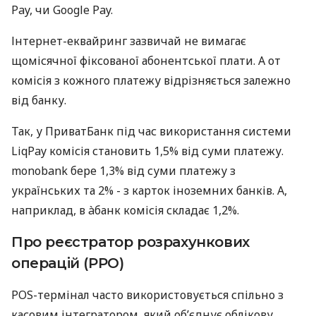
Pay, чи Google Pay.
Інтернет-еквайринг зазвичай не вимагає
щомісячної фіксованої абонентської плати. А от
комісія з кожного платежу відрізняється залежно
від банку.
Так, у ПриватБанк під час використання системи
LiqPay комісія становить 1,5% від суми платежу.
monobank бере 1,3% від суми платежу з
українських та 2% - з карток іноземних банків. А,
наприклад, в àбанк комісія складає 1,2%.
Про реєстратор розрахункових
операцій (РРО)
POS-термінал часто використовується спільно з
касовим інтегратором, який об’єднує облікову