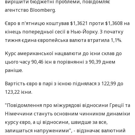
вирішити бюджетні проблеми, повідомляє
агентство Bloomberg.
Євро в п'ятницю коштував $1,3621 проти $1,3608 на
кінець попередньої сесії в Нью-Йорку. З початку
тижня єдина європейська валюта втратила 1,1%.
Курс американської нацвалюти до ієни склав до
цього часу 90,46 ієн в порівнянні з 90,39 днем
раніше.
Вартість євро в парі з ієною піднялася з 122,99 до
123,22 ієни.
"Повідомлення про міжурядові відносини Греції та
Німеччини стануть основним чинником динаміки
курсу євро, а ці відносини, швидше за все,
залишаться напруженими", - відзначає валютний