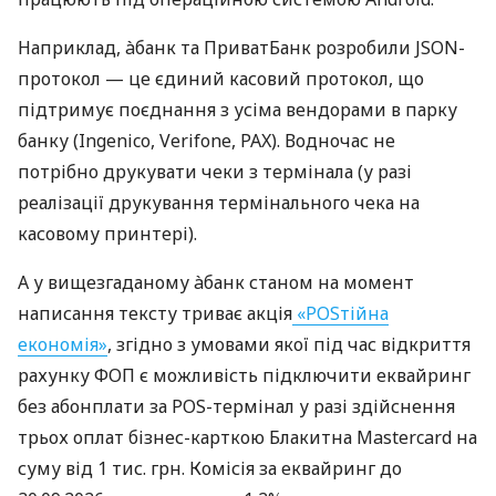
Наприклад, àбанк та ПриватБанк розробили JSON-
протокол — це єдиний касовий протокол, що
підтримує поєднання з усіма вендорами в парку
банку (Ingenico, Verifone, PAX). Водночас не
потрібно друкувати чеки з термінала (у разі
реалізації друкування термінального чека на
касовому принтері).
А у вищезгаданому àбанк станом на момент
написання тексту триває акція
«POSтійна
економія»
, згідно з умовами якої під час відкриття
рахунку ФОП є можливість підключити еквайринг
без абонплати за POS-термінал у разі здійснення
трьох оплат бізнес-карткою Блакитна Mastercard на
суму від 1 тис. грн. Комісія за еквайринг до