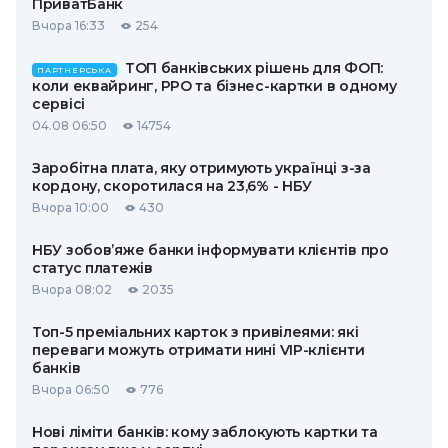
ПриватБанк
Вчора 16:33
254
ТОП банківських рішень для ФОП:
ПАРТНЕРСЬКА
коли еквайринг, РРО та бізнес-картки в одному
сервісі
04.08 06:50
14754
Заробітна плата, яку отримують українці з-за
кордону, скоротилася на 23,6% - НБУ
Вчора 10:00
430
НБУ зобов’яже банки інформувати клієнтів про
статус платежів
Вчора 08:02
2035
Топ-5 преміальних карток з привілеями: які
переваги можуть отримати нині VIP-клієнти
банків
Вчора 06:50
776
Нові ліміти банків: кому заблокують картки та