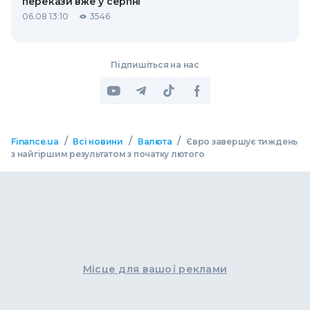
перекази вже у серпні
06.08 13:10
3546
Підпишіться на нас
/
/
/
Finance.ua
Всі новини
Валюта
Євро завершує тиждень
з найгіршим результатом з початку лютого
Місце для вашої реклами