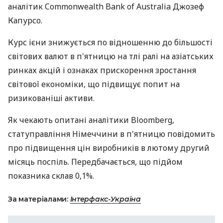
аналітик Commonwealth Bank of Australia Джозеф
Капурсо.
Курс ієни знижується по відношенню до більшості
світових валют в п'ятницю на тлі ралі на азіатських
ринках акцій і ознаках прискорення зростання
світової економіки, що підвищує попит на
ризикованіші активи.
Як чекають опитані аналітики Bloomberg,
статуправління Німеччини в п'ятницю повідомить
про підвищення цін виробників в лютому другий
місяць поспіль. Передбачається, що підйом
показника склав 0,1%.
За матеріалами:
Інтерфакс-Україна