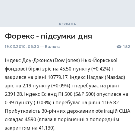
Форекс - підсумки дня
19.03.2010, 06:30
—
Валюта
182
Індекс Доу-Джонса (Dow Jones) Нью-Йоркської
фондової біржі зріс на 45.50 пункту (+0.42%) і
закрився на рівні 10779.17. Індекс Насдак (Nasdaq)
зріс на 2.19 пункту (+0.09%) і перебуває на рівні
2391.28. Індекс Ес енд Пі 500 (S&P 500) опустився на
0.39 пункту (-0.03%) і перебуває на рівні 1165.82.
Прибутковість 30-річних державних облігацій США
складає 4.590 (впала в порівнянні з попереднім
закриттям на 41.130).