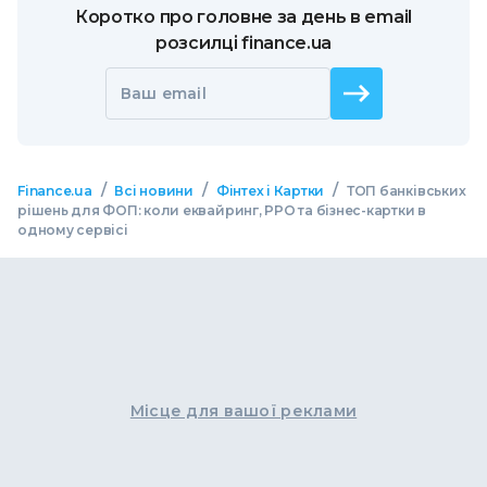
Коротко про головне за день в email
розсилці finance.ua
Ваш email
/
/
/
Finance.ua
Всі новини
Фінтех і Картки
ТОП банківських
рішень для ФОП: коли еквайринг, РРО та бізнес-картки в
одному сервісі
Місце для вашої реклами