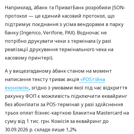
Наприклад, àбанк та ПриватБанк розробили JSON-
протокол — це єдиний касовий протокол, що
підтримує поєднання з усіма вендорами в парку
банку (Ingenico, Verifone, PAX). Водночас не
потрібно друкувати чеки з термінала (у разі
реалізації друкування термінального чека на
касовому принтері).
А у вищезгаданому àбанк станом на момент
написання тексту триває акція
«POSтійна
економія»
, згідно з умовами якої під час відкриття
рахунку ФОП є можливість підключити еквайринг
без абонплати за POS-термінал у разі здійснення
трьох оплат бізнес-карткою Блакитна Mastercard на
суму від 1 тис. грн. Комісія за еквайринг до
30.09.2026 р. складе лише 1,2%.