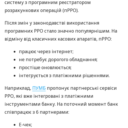
систему з програмним реєстратором
розрахункових операцій (пРРО).
Після змін у законодавстві використання
програмних РРО стало значно популярнішим. На
відміну від класичних касових апаратів, пРРО:
працює через інтернет;
не потребує дорогого обладнання;
простіше оновлюється;
інтегрується з платіжними рішеннями.
Наприклад,
ПУМБ
пропонує партнерські сервіси
РРО, які вже інтегровані з платіжними
інструментами банку. На поточний момент банк
співпрацює з 6 партнерами:
E-чек;