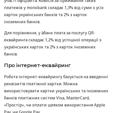
участі офіціанта. Комісія за приймання таких
платежів у monobank складає 1,3% від суми з усіх
карток українських банків та 2% з карток
іноземних банків.
Для порівняння, у àбанк плата за послугу QR-
еквайринга складає 1,2% від успішної операції з
українських карток та 2% з карток іноземних
банків.
Про інтернет-еквайринг
Робота інтернет-еквайрингу базується на введенні
реквізитів платіжної картки. Можна
використовувати картки українських та іноземних
банків платіжних систем Visa, MasterCard,
«Простір», чи оплати шляхом використання Apple
Pay, чи Google Pay.