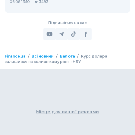
06.08 13:10
3493
Підпишіться на нас
/
/
/
Finance.ua
Всі новини
Валюта
Курс долара
залишився на колишньому рівні - НБУ
Місце для вашої реклами