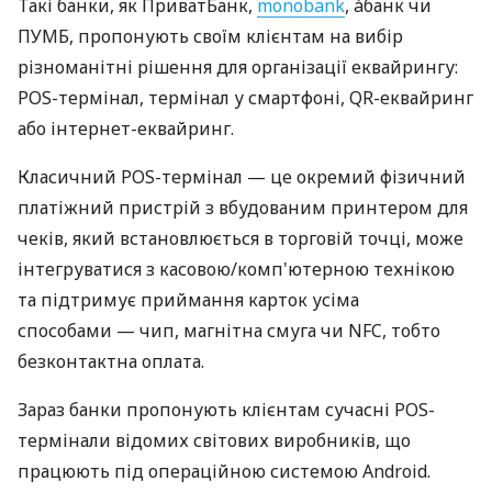
Такі банки, як ПриватБанк,
monobank
, àбанк чи
ПУМБ, пропонують своїм клієнтам на вибір
різноманітні рішення для організації еквайрингу:
POS-термінал, термінал у смартфоні, QR-еквайринг
або інтернет-еквайринг.
Класичний POS-термінал — це окремий фізичний
платіжний пристрій з вбудованим принтером для
чеків, який встановлюється в торговій точці, може
інтегруватися з касовою/комп'ютерною технікою
та підтримує приймання карток усіма
способами — чип, магнітна смуга чи NFC, тобто
безконтактна оплата.
Зараз банки пропонують клієнтам сучасні POS-
термінали відомих світових виробників, що
працюють під операційною системою Android.