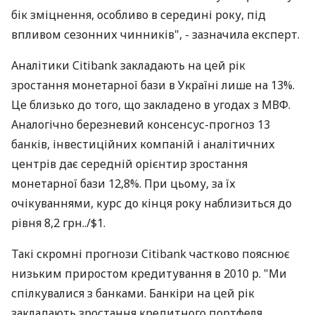
бік зміцнення, особливо в середині року, під
впливом сезонних чинників", - зазначила експерт.
Аналітики Citibank закладають на цей рік
зростання монетарної бази в Україні лише на 13%.
Це близько до того, що закладено в угодах з МВФ.
Аналогічно березневий консенсус-прогноз 13
банків, інвестиційних компаній і аналітичних
центрів дає середній орієнтир зростання
монетарної бази 12,8%. При цьому, за їх
очікуваннями, курс до кінця року наблизиться до
рівня 8,2 грн../$1.
Такі скромні прогнози Citibank частково пояснює
низьким приростом кредитування в 2010 р. "Ми
спілкувалися з банками. Банкіри на цей рік
закладають зростання кредитного портфеля