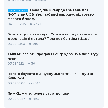
Понад пів мільярда гривень для
ПАРТНЕРСЬКА
ФОПів: як UGB (Укргазбанк) нарощує підтримку
малого бізнесу
04.08 07:35
37358
Золото, долар та євро! Скільки коштує валюта та
дорогоцінні метали? Прогноз банкіра (відео)
03.08 14:40
795
Скільки валюти продав НБУ продав на міжбанку у
липні
03.08 12:12
361
Чого очікувати від курсу цього тижня — думка
банкірки
03.08 10:00
4543
Як у США утилізують старі долари
02.08 02:17
1693