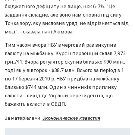
бюджетного дефіциту не вище, ніж 6-7%. "Це
завдання складне, але воно нам сповна під силу.
Точка зору, яку висловив уряд, не відрізняється від
моєї", - сказала пані Акімова.
Тим часом вчора НБУ в черговий раз викупив
валюту на міжбанку. Курс інтервенцій склав 7,973
грн../$1. Вчора регулятор скупив близько $90 млн.,
тоді як у вівторок - $38,7 млн. Всього за період з 1
по 17 березня 2010 р. НБУ придбав на міжбанку
близько $744 млн. Один з чинників припливу
валюти - вихід до України нерезидентів, що
бажають вкласти в ОВДП.
За матеріалами:
Экономические Известия