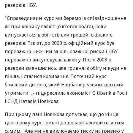
резервів НБУ.
"Справедливий курс ми беремо із співвідношення
як при кошику валют (currency board), коли
випускається в обіг стільки грошей, скільки є
резервів. Так от, до 2008 р. офіційний курс був
переважно нижчий за рівноважної риски і НБУ
переважно викуповував валюту. Після 2008 р.
резерви зменшились, але гривня із обігу нікуди не
пішла, і сталися коливання. Поточний курс
близький до того, який Нацбанк реально здатний
утримати", - підкреслила економіст Citibank в Росії
і СНД Наталія Новікова.
При цьому пані Новікова допускає, що до кінця
цього року курс гривні до долара залишиться тим
самим. "Але ми не виключаємо тиску на гривню у