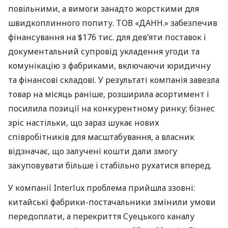
повільними, а вимоги занадто жорсткими для
швидкоплинного попиту. ТОВ «ДАНН.» забезпечив
фінансування на $176 тис. для дев’яти поставок і
документальний супровід укладення угоди та
комунікацію з фабриками, включаючи юридичну
та фінансові складові. У результаті компанія завезла
товар на місяць раніше, розширила асортимент і
посилила позиції на конкурентному ринку; бізнес
зріс настільки, що зараз шукає нових
співробітників для масштабування, а власник
відзначає, що залучені кошти дали змогу
закуповувати більше і стабільно рухатися вперед.
У компанії Interlux проблема прийшла ззовні:
китайські фабрики-постачальники змінили умови
передоплати, а перекриття Суецького каналу