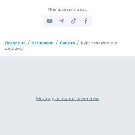
Підпишіться на нас
/
/
/
Finance.ua
Всі новини
Валюта
Курс залежить від
дефіциту
Місце для вашої реклами