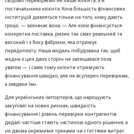
свідомо перевіряємо не лише клієнта, а й
постачальника клієнта. Хоча більшість фінансових
інституцій дивляться тільки на того, кому дають
гроші, — зазначає вона. — Але коли фінансується
конкретна поставка, ризик так само реальний та
високий і з боку фабрики, яка отримує
передоплату. Наша модель побудована так, щоб
жодна з цих двох сторін не залишалася поза
увагою — і саме тому клієнти отримують
фінансування швидко, але не всупереч перевіркам,
а завдяки їм».
Для українських імпортерів, що нарощують
закупівлі на нових ринках, швидкість
фінансування і рівень перевірки контрагентів
дедалі частіше стають частиною одного рішення, а
не двома окремими треками чи статтями витрат.