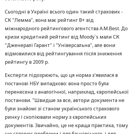
Сьогодні в Україні всього один такий страховик -
СК "Лемма", вона має рейтинг В+ від
міжнародного рейтингового агентства A.M.Best. До
кризи кредитний рейтинг від Moody`s мали СК
"Дженералі Гарант" і "Універсальна", але вони
відмовилися від рейтингування після зниження
рейтингу в 2009 р.
Експерти підозрюють, що ця норма з'явилася в
постанові НБУ випадково: вона просто була
перенесена з аналогічної, наприклад, європейської
постанови. "Швидше за все, автори документа не
були знайомі зі станом українського страхового
ринку і скопіювали норму з європейських
документів. Звичайно, це не краща практика, тому
що створює проблеми і для банківського, і для