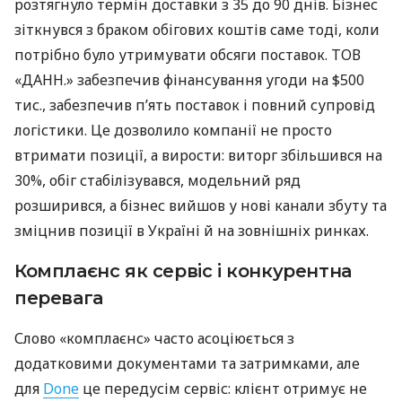
розтягнуло термін доставки з 35 до 90 днів. Бізнес
зіткнувся з браком обігових коштів саме тоді, коли
потрібно було утримувати обсяги поставок. ТОВ
«ДАНН.» забезпечив фінансування угоди на $500
тис., забезпечив п’ять поставок і повний супровід
логістики. Це дозволило компанії не просто
втримати позиції, а вирости: виторг збільшився на
30%, обіг стабілізувався, модельний ряд
розширився, а бізнес вийшов у нові канали збуту та
зміцнив позиції в Україні й на зовнішніх ринках.
Комплаєнс як сервіс і конкурентна
перевага
Слово «комплаєнс» часто асоціюється з
додатковими документами та затримками, але
для
Done
це передусім сервіс: клієнт отримує не