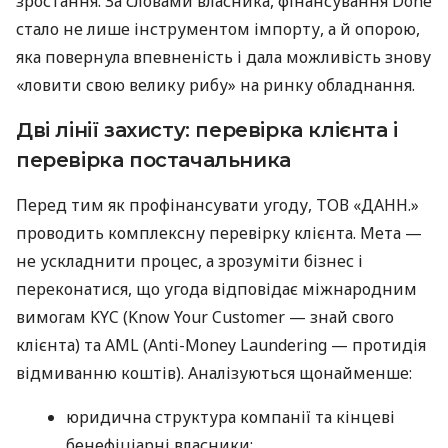
зростання. За словами власника, фінансування Done
стало не лише інструментом імпорту, а й опорою,
яка повернула впевненість і дала можливість знову
«ловити свою велику рибу» на ринку обладнання.
Дві лінії захисту: перевірка клієнта і
перевірка постачальника
Перед тим як профінансувати угоду, ТОВ «ДАНН.»
проводить комплексну перевірку клієнта. Мета —
не ускладнити процес, а зрозуміти бізнес і
переконатися, що угода відповідає міжнародним
вимогам KYC (Know Your Customer — знай свого
клієнта) та AML (Anti-Money Laundering — протидія
відмиванню коштів). Аналізуються щонайменше:
юридична структура компанії та кінцеві
бенефіціарні власники;