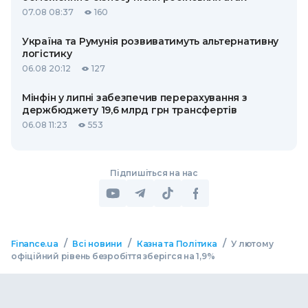
07.08 08:37
160
Україна та Румунія розвиватимуть альтернативну
логістику
06.08 20:12
127
Мінфін у липні забезпечив перерахування з
держбюджету 19,6 млрд грн трансфертів
06.08 11:23
553
Підпишіться на нас
/
/
/
Finance.ua
Всі новини
Казна та Політика
У лютому
офіційний рівень безробіття зберігся на 1,9%