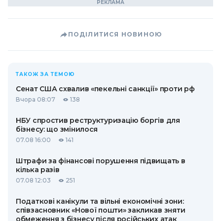
ПОДІЛИТИСЯ НОВИНОЮ
ТАКОЖ ЗА ТЕМОЮ
Сенат США схвалив «пекельні санкції» проти рф
Вчора 08:07
138
НБУ спростив реструктуризацію боргів для
бізнесу: що змінилося
07.08 16:00
141
Штрафи за фінансові порушення підвищать в
кілька разів
07.08 12:03
251
Податкові канікули та вільні економічні зони:
співзасновник «Нової пошти» закликав зняти
обмеження з бізнесу після російських атак