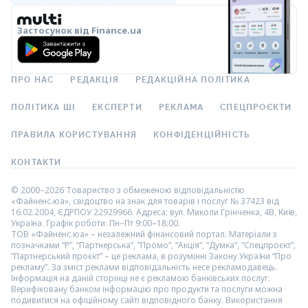
Застосунок від Finance.ua
ПРО НАС
РЕДАКЦІЯ
РЕДАКЦІЙНА ПОЛІТИКА
ПОЛІТИКА ШІ
ЕКСПЕРТИ
РЕКЛАМА
СПЕЦПРОЄКТИ
ПРАВИЛА КОРИСТУВАННЯ
КОНФІДЕНЦІЙНІСТЬ
КОНТАКТИ
© 2000–2026 Товариство з обмеженою відповідальністю
«Файненс.юа», свідоцтво на знак для товарів і послуг № 37423 від
16.02.2004, ЄДРПОУ 22929966. Адреса: вул. Миколи Грінченка, 4В, Київ,
Україна. Графік роботи: Пн–Пт 9:00–18:00.
ТОВ «Файненс.юа» – незалежний фінансовий портал. Матеріали з
позначками “Р”, “Партнерська”, “Промо”, “Акція”, “Думка”, “Спецпроєкт”,
“Партнерський проєкт” – це реклама, в розумінні Закону України “Про
рекламу”. За зміст реклами відповідальність несе рекламодавець.
Інформація на даній сторінці не є рекламою банківських послуг.
Верифіковану банком інформацію про продукти та послуги можна
подивитися на офіційному сайті відповідного банку. Використання