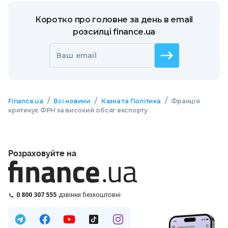
Коротко про головне за день в email
розсилці finance.ua
Ваш email
/
/
/
Finance.ua
Всі новини
Казна та Політика
Франція
критикує ФРН за високий обсяг експорту
Розраховуйте на
0 800 307 555
дзвінки безкоштовні