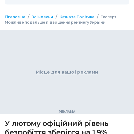
/
/
/
Finance.ua
Всі новини
Казна та Політика
Експерт:
Можливе подальше підвищення рейтингу України
Місце для вашої реклами
У лютому офіційний рівень
безробіття зберігся на 1,9%