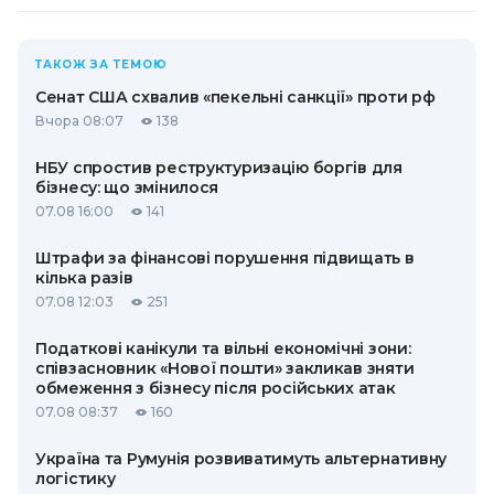
ТАКОЖ ЗА ТЕМОЮ
Сенат США схвалив «пекельні санкції» проти рф
Вчора 08:07
138
НБУ спростив реструктуризацію боргів для
бізнесу: що змінилося
07.08 16:00
141
Штрафи за фінансові порушення підвищать в
кілька разів
07.08 12:03
251
Податкові канікули та вільні економічні зони:
співзасновник «Нової пошти» закликав зняти
обмеження з бізнесу після російських атак
07.08 08:37
160
Україна та Румунія розвиватимуть альтернативну
логістику