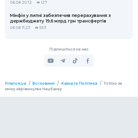
06.08 20:12
127
Мінфін у липні забезпечив перерахування з
держбюджету 19,6 млрд грн трансфертів
06.08 11:23
553
Підпишіться на нас
/
/
/
Finance.ua
Всі новини
Казна та Політика
Тігіпко за
зміну керівництва Нацбанку