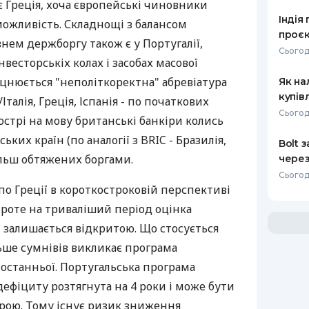
 є Греція, хоча європейські чиновники
Індія
можливість. Складнощі з балансом
проєк
нем держборгу також є у Португалії,
Сьогод
У інвесторськіх колах і засобах масової
іцнюється "неполіткоректна" абревіатура
Як на
купів
/Італія, Греція, Іспанія - по початкових
Сьогод
гострі на мову британські банкіри колись
ких країн (по аналогії з BRIC - Бразилія,
Bolt 
більш обтяжених боргами.
через
Сьогод
 по Греції в короткостроковій перспективі
проте на триваліший період оцінка
 залишається відкритою. Що стосується
більше сумнівів викликає програма
в останньої. Португальська програма
ефіциту розтягнута на 4 роки і може бути
ірою. Тому існує ризик зниження