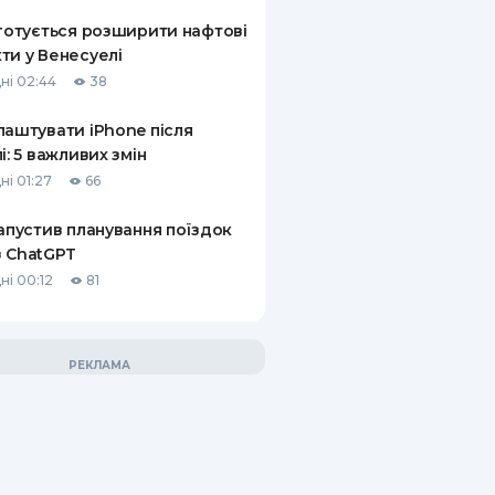
 готується розширити нафтові
ти у Венесуелі
ні 02:44
38
лаштувати iPhone після
лі: 5 важливих змін
ні 01:27
66
запустив планування поїздок
 ChatGPT
ні 00:12
81