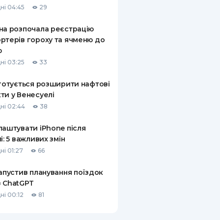
ні 04:45
29
КИ ПО
ВАННЮ
на розпочала реєстрацію
ртерів гороху та ячменю до
ХОВІ ПОЛІСИ
ю
ні 03:25
33
І КОМПАНІЇ
 готується розширити нафтові
 ПРО СТРАХОВІ
Ї
ти у Венесуелі
ні 02:44
38
А І ОПЛАТА
лаштувати iPhone після
И
лі: 5 важливих змін
ні 01:27
66
запустив планування поїздок
 ChatGPT
ні 00:12
81