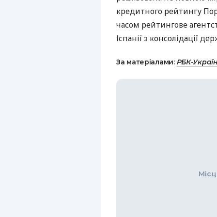
кредитного рейтингу Порт
часом рейтингове агентс
Іспанії з консолідації дер
За матеріалами:
РБК-Украї
Місц