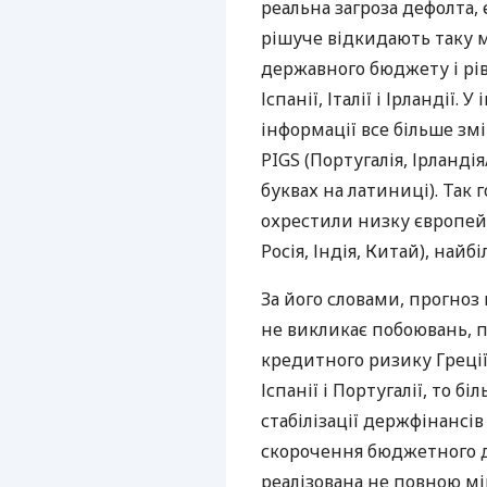
реальна загроза дефолта,
рішуче відкидають таку 
державного бюджету і рів
Іспанії, Італії і Ірландії. 
інформації все більше зм
PIGS (Португалія, Ірландія
буквах на латиниці). Так 
охрестили низку європейсь
Росія, Індія, Китай), най
За його словами, прогноз
не викликає побоювань, 
кредитного ризику Греції
Іспанії і Португалії, то 
стабілізації держфінансі
скорочення бюджетного д
реалізована не повною м