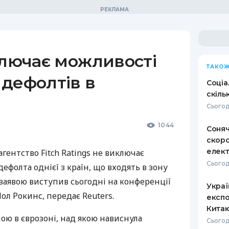
ключає можливості
ТАКОЖ
дефолтів в
Соціа
скіль
Сьогод
1044
Соняч
скоро
елект
ентство Fitch Ratings не виключає
Сьогод
ефолта однієї з країн, що входять в зону
ю заявою виступив сьогодні на конференції
Украї
Пол Рокинс, передає Reuters.
експо
Кита
ою в єврозоні, над якою нависнула
Сьогод