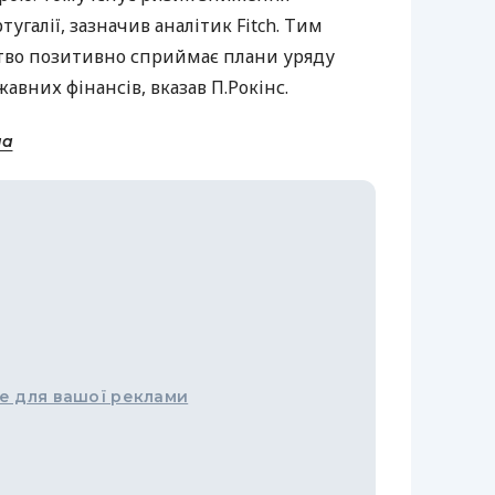
угалії, зазначив аналітик Fitch. Тим
тво позитивно сприймає плани уряду
жавних фінансів, вказав П.Рокінс.
на
е для вашої реклами