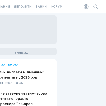
ВАННЯ
ДЕПОЗИТИ
БАНКИ
ФОРУМ
ІЛКА
ВСІ ДЕПОЗИТИ
ВСІ БАНКИ
АННЯ ЖИТЛА ВІД
ДЕПОЗИТИ В USD
ВІДГУКИ ПРО БАНКИ
 ШАХЕДІВ
ДЕПОЗИТИ В EUR
МІКРОФІНАНСОВІ
ХОВКА ЗА КОРДОН
ОРГАНІЗАЦІЇ
БОНУС ДО ДЕПОЗИТІВ
ВІДГУКИ ПРО МФО
УМОВИ АКЦІЇ
КАРТА
 ЗА ТЕМОЮ
ПИТАННЯ ТА ВІДПОВІДІ
ННА ВІНЬЄТКА
льні виплати в Німеччині:
ДЕПОЗИТНИЙ КАЛЬКУЛЯТОР
ки платять у 2026 році
 СПІВРОБІТНИКІВ
ні 05:02
36
ПУТІВНИКИ ПО
SSISTANCE
ЗАОЩАДЖЕННЯМ
не затемнення тимчасово
тить генерацію
АННЯ ВІД
роенергії в Європі
Х ВИПАДКІВ