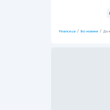
/
/
Finance.ua
Всі новини
До 