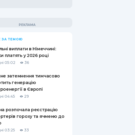
 ЗА ТЕМОЮ
льні виплати в Німеччині:
ки платять у 2026 році
ні 05:02
36
не затемнення тимчасово
тить генерацію
роенергії в Європі
ні 04:45
29
на розпочала реєстрацію
ртерів гороху та ячменю до
ю
ні 03:25
33