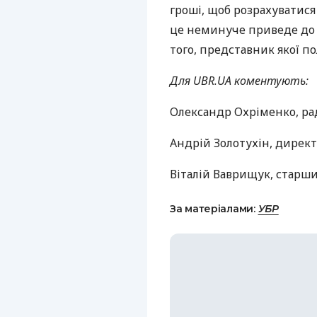
гроші, щоб розрахуватися
це неминуче приведе до ін
того, представник якої п
Для UBR.UA коментують:
Олександр Охріменко, ра
Андрій Золотухін, директ
Віталій Ваврищук, старши
За матеріалами:
УБР