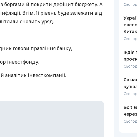
 з боргами й покрити дефіцит бюджету. А
Сьогод
РЕЙТИНГ ДЕБЕТОВИХ
ПУТІВНИ
фляції. Втім, її рівень буде залежати від
КАРТОК
СТРАХУ
Украї
олітсили очолить уряд.
експо
ЩОМІСЯЧНИЙ ОГЛЯД
ВСІ СТРА
Кита
КЕШБЕКУ
Сьогод
СТРАХОВ
ПУТІВНИКИ ПО
дник голови правління банку,
Індія
БАНКІВСЬКИХ КАРТКАХ
ВІДГУКИ
КОМПАНІ
проєк
ор інвестфонду,
Сьогод
ДОСТАВК
й аналітик інвесткомпанії.
Як на
КОНТАКТ
купів
Сьогод
Bolt 
через
Сьогод