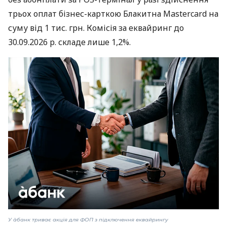
трьох оплат бізнес-карткою Блакитна Mastercard на
суму від 1 тис. грн. Комісія за еквайринг до
30.09.2026 р. складе лише 1,2%.
У àбанк триває акція для ФОП з підключення еквайрингу