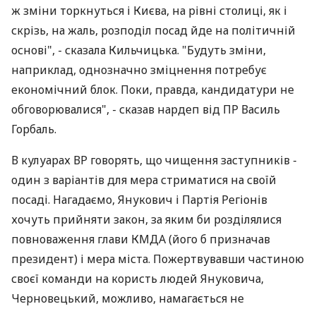
ж зміни торкнуться і Києва, на рівні столиці, як і
скрізь, на жаль, розподіл посад йде на політичній
основі", - сказала Кильчицька. "Будуть зміни,
наприклад, однозначно зміцнення потребує
економічний блок. Поки, правда, кандидатури не
обговорювалися", - сказав нардеп від ПР Василь
Горбаль.
В кулуарах ВР говорять, що чищення заступників -
один з варіантів для мера стриматися на своїй
посаді. Нагадаємо, Янукович і Партія Регіонів
хочуть прийняти закон, за яким би розділялися
повноваження глави КМДА (його б призначав
президент) і мера міста. Пожертвувавши частиною
своєї команди на користь людей Януковича,
Черновецький, можливо, намагається не