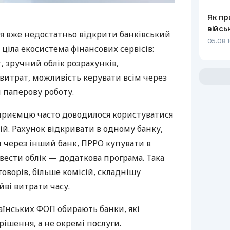
Як пр
війсь
я вже недостатньо відкрити банківський
05.08 1
 ціла екосистема фінансових сервісів:
 зручний облік розрахунків,
витрат, можливість керувати всім через
 паперову роботу.
дприємцю часто доводилося користуватися
й. Рахунок відкривати в одному банку,
 через інший банк, ПРРО купувати в
вести облік — додаткова програма. Така
оворів, більше комісій, складнішу
йві витрати часу.
аїнських ФОП обирають банки, які
ішення, а не окремі послуги.