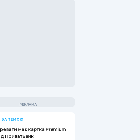
 ЗА ТЕМОЮ
ереваги має картка Premium
від ПриватБанк