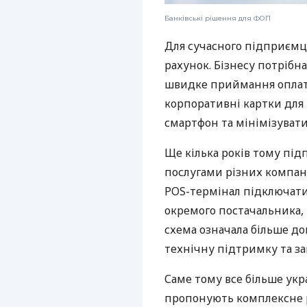
Банківські рішення для ФОП
Для сучасного підприємц
рахунок. Бізнесу потрібна
швидке приймання оплат,
корпоративні картки для 
смартфон та мінімізувати
Ще кілька років тому пі
послугами різних компані
POS-термінал підключати
окремого постачальника, 
схема означала більше дог
технічну підтримку та за
Саме тому все більше укр
пропонують комплексне р