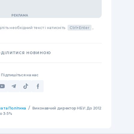
літь необхідний текст і натисніть
Ctrl+Enter
,
ОДІЛИТИСЯ НОВИНОЮ
Підпишіться на нас
/
а та Політика
Виконавчий директор НБУ: До 2012
о 3-5%