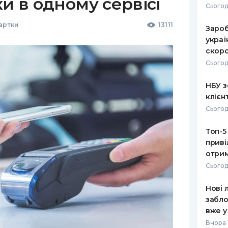
ки в одному сервісі
Сьогод
Картки
13111
Зароб
украї
скоро
Сьогод
НБУ з
клієн
Сьогод
Топ-5
приві
отрим
Сьогод
Нові 
забло
вже у
Вчора 