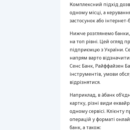
Комплексний підхід дозв
одному місці, а керуван
застосунок або інтернет-б
Нижче розглянемо банки,
на топ рівні. Цей огляд п
підприємцю з України. Се
напрям варто відзначити:
Сенс Банк, Райффайзен Ба
інструментів, умови обс
відрізнятися.
Наприклад, в àбанк об’єд
картку, різні види еквай
одному сервісі. Клієнту 
операцій у форматі онлайн
банк, а також: