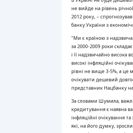
В Україні не буде дешево
не вийде на рівень річної
2012 року, – спрогнозув
банку України з економі
"Ми є країною з надзвича
за 2000-2009 роки склада
і її надзвичайно висока в
високі інфляційні очікув
рівні не вище 3-5%, а це
очікувати дешевий довгос
представник Нацбанку на 
За словами Шумила, важл
кредитування є наявна вар
інфляційні очікування та
які, на його думку, зрос