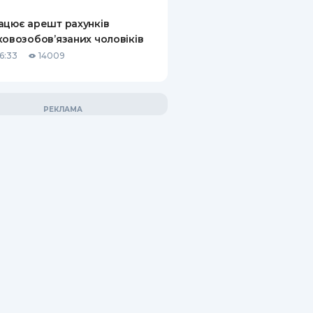
ацює арешт рахунків
ковозобов’язаних чоловіків
6:33
14009