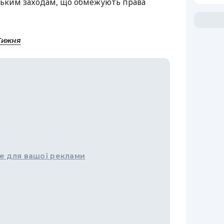
ським заходам, що обмежують права
Тижня
е для вашої реклами