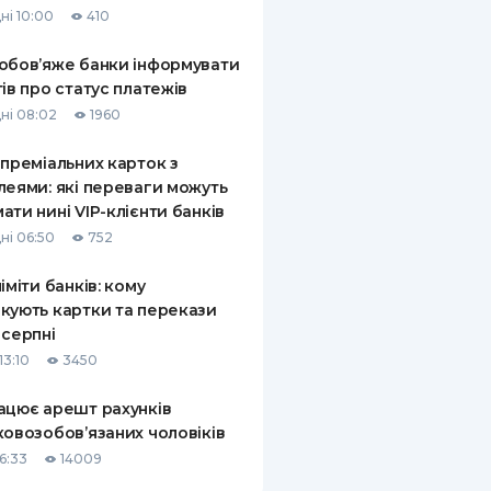
ні 10:00
410
КИ ПО
ВАННЮ
обов’яже банки інформувати
тів про статус платежів
ХОВІ ПОЛІСИ
ні 08:02
1960
І КОМПАНІЇ
 преміальних карток з
леями: які переваги можуть
 ПРО СТРАХОВІ
Ї
ати нині VIP-клієнти банків
ні 06:50
752
А І ОПЛАТА
ліміти банків: кому
И
кують картки та перекази
 серпні
13:10
3450
ацює арешт рахунків
ковозобов’язаних чоловіків
6:33
14009