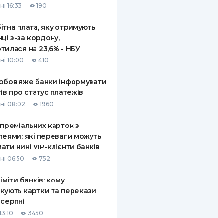
ні 16:33
190
ітна плата, яку отримують
нці з-за кордону,
тилася на 23,6% - НБУ
ні 10:00
410
обов’яже банки інформувати
тів про статус платежів
ні 08:02
1960
 преміальних карток з
леями: які переваги можуть
ати нині VIP-клієнти банків
ні 06:50
752
ліміти банків: кому
кують картки та перекази
 серпні
13:10
3450