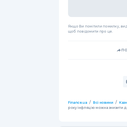
Якщо Ви помітили помилку, виді
щоб повідомити про це.
П
/
/
Finance.ua
Всі новини
Казн
року інфляцію можна знизити д