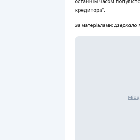
останнім часом популіст
кредитора".
За матеріалами:
Дзеркало 
Місц