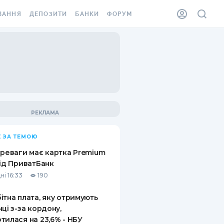
ВАННЯ
ДЕПОЗИТИ
БАНКИ
ФОРУМ
ІЛКА
ВСІ ДЕПОЗИТИ
ВСІ БАНКИ
АННЯ ЖИТЛА ВІД
ДЕПОЗИТИ В USD
ВІДГУКИ ПРО БАНКИ
 ШАХЕДІВ
ДЕПОЗИТИ В EUR
МІКРОФІНАНСОВІ
ХОВКА ЗА КОРДОН
ОРГАНІЗАЦІЇ
БОНУС ДО ДЕПОЗИТІВ
ВІДГУКИ ПРО МФО
УМОВИ АКЦІЇ
КАРТА
 ЗА ТЕМОЮ
ПИТАННЯ ТА ВІДПОВІДІ
ННА ВІНЬЄТКА
ереваги має картка Premium
ДЕПОЗИТНИЙ КАЛЬКУЛЯТОР
від ПриватБанк
 СПІВРОБІТНИКІВ
ні 16:33
190
ПУТІВНИКИ ПО
SSISTANCE
ЗАОЩАДЖЕННЯМ
ітна плата, яку отримують
нці з-за кордону,
АННЯ ВІД
тилася на 23,6% - НБУ
Х ВИПАДКІВ