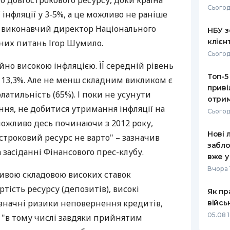
го довгострокового ресурсу, доки країна
Сьогод
 інфляції у 3-5%, а це можливо не раніше
РЕЙТИНГ ДЕБЕТОВИХ
ПУТІВНИ
КАРТОК
СТРАХУ
ав виконавчий директор Національного
НБУ з
клієн
чних питань Ігор Шумило.
ЩОМІСЯЧНИЙ ОГЛЯД
ВСІ СТРА
Сьогод
КЕШБЕКУ
йно високою інфляцією. ЇЇ середній рівень
СТРАХОВ
Топ-5
ПУТІВНИКИ ПО
є 13,3%. Але не менш складним викликом є
приві
БАНКІВСЬКИХ КАРТКАХ
ВІДГУКИ
олатильність (65%). І поки не усунути
КОМПАНІ
отрим
ання, не добитися утримання інфляції на
Сьогод
ДОСТАВК
 можливо десь починаючи з 2012 року,
Нові 
троковий ресурс не варто" – зазначив
КОНТАКТ
забло
засіданні Фінансового прес-клубу.
вже у
Вчора 
ивою складовою високих ставок
тість ресурсу (депозитів), високі
Як пр
 значні ризики неповернення кредитів,
війсь
05.08 1
ли "в тому числі завдяки прийнятим