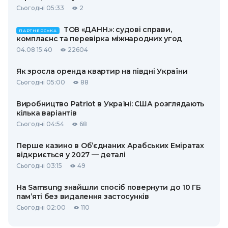
Сьогодні 05:33
2
ТОВ «ДАНН.»: судові справи,
ПАРТНЕРСЬКА
комплаєнс та перевірка міжнародних угод
04.08 15:40
22604
Як зросла оренда квартир на півдні України
Сьогодні 05:00
88
Виробництво Patriot в Україні: США розглядають
кілька варіантів
Сьогодні 04:54
68
Перше казино в Об’єднаних Арабських Еміратах
відкриється у 2027 — деталі
Сьогодні 03:15
49
На Samsung знайшли спосіб повернути до 10 ГБ
пам’яті без видалення застосунків
Сьогодні 02:00
110