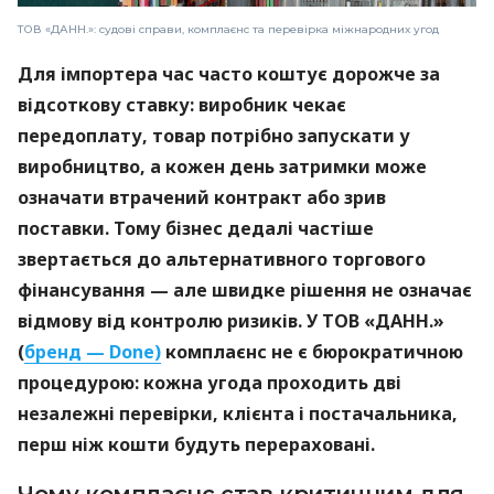
ТОВ «ДАНН.»: судові справи, комплаєнс та перевірка міжнародних угод
Для імпортера час часто коштує дорожче за
відсоткову ставку: виробник чекає
передоплату, товар потрібно запускати у
виробництво, а кожен день затримки може
означати втрачений контракт або зрив
поставки. Тому бізнес дедалі частіше
звертається до альтернативного торгового
фінансування — але швидке рішення не означає
відмову від контролю ризиків. У ТОВ «ДАНН.»
(
бренд — Done)
комплаєнс не є бюрократичною
процедурою: кожна угода проходить дві
незалежні перевірки, клієнта і постачальника,
перш ніж кошти будуть перераховані.
Чому комплаєнс став критичним для