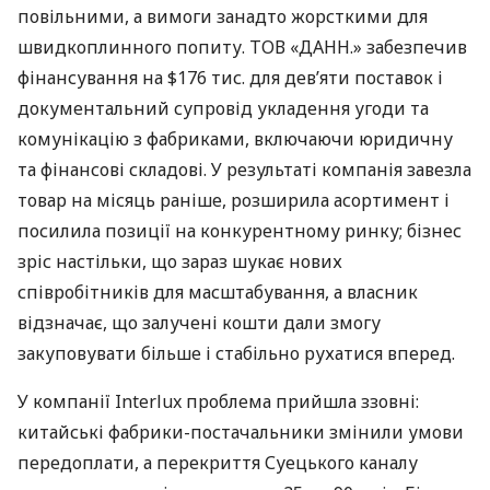
повільними, а вимоги занадто жорсткими для
швидкоплинного попиту. ТОВ «ДАНН.» забезпечив
фінансування на $176 тис. для дев’яти поставок і
документальний супровід укладення угоди та
комунікацію з фабриками, включаючи юридичну
та фінансові складові. У результаті компанія завезла
товар на місяць раніше, розширила асортимент і
посилила позиції на конкурентному ринку; бізнес
зріс настільки, що зараз шукає нових
співробітників для масштабування, а власник
відзначає, що залучені кошти дали змогу
закуповувати більше і стабільно рухатися вперед.
У компанії Interlux проблема прийшла ззовні:
китайські фабрики-постачальники змінили умови
передоплати, а перекриття Суецького каналу