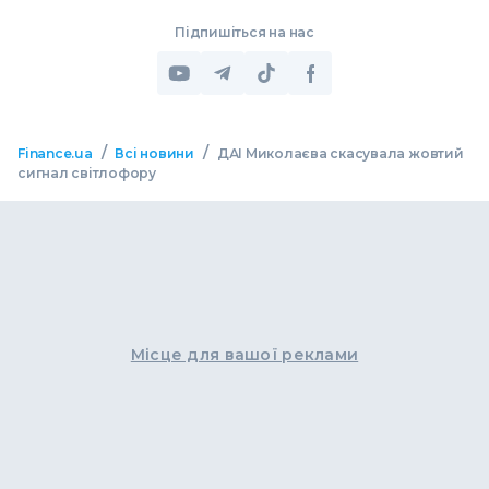
Підпишіться на нас
/
/
Finance.ua
Всі новини
ДАІ Миколаєва скасувала жовтий
сигнал світлофору
Місце для вашої реклами