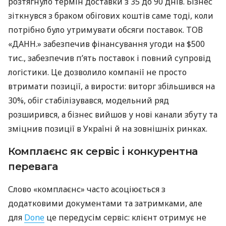
розтягнуло термін доставки з 35 до 90 днів. Бізнес
зіткнувся з браком обігових коштів саме тоді, коли
потрібно було утримувати обсяги поставок. ТОВ
«ДАНН.» забезпечив фінансування угоди на $500
тис., забезпечив п’ять поставок і повний супровід
логістики. Це дозволило компанії не просто
втримати позиції, а вирости: виторг збільшився на
30%, обіг стабілізувався, модельний ряд
розширився, а бізнес вийшов у нові канали збуту та
зміцнив позиції в Україні й на зовнішніх ринках.
Комплаєнс як сервіс і конкурентна
перевага
Слово «комплаєнс» часто асоціюється з
додатковими документами та затримками, але
для
Done
це передусім сервіс: клієнт отримує не