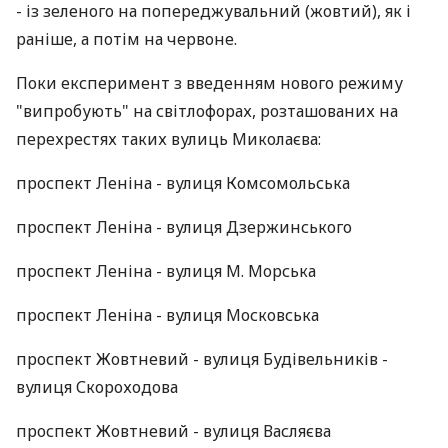
- із зеленого на попереджувальний (жовтий), як і
раніше, а потім на червоне.
Поки експеримент з введенням нового режиму
"випробують" на світлофорах, розташованих на
перехрестях таких вулиць Миколаєва:
проспект Леніна - вулиця Комсомольська
проспект Леніна - вулиця Дзержинського
проспект Леніна - вулиця М. Морська
проспект Леніна - вулиця Московська
проспект Жовтневий - вулиця Будівельників -
вулиця Скороходова
проспект Жовтневий - вулиця Васляєва