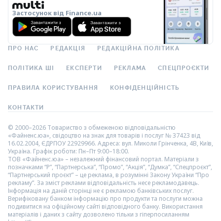
Застосунок від Finance.ua
ПРО НАС
РЕДАКЦІЯ
РЕДАКЦІЙНА ПОЛІТИКА
ПОЛІТИКА ШІ
ЕКСПЕРТИ
РЕКЛАМА
СПЕЦПРОЄКТИ
ПРАВИЛА КОРИСТУВАННЯ
КОНФІДЕНЦІЙНІСТЬ
КОНТАКТИ
© 2000–2026 Товариство з обмеженою відповідальністю
«Файненс.юа», свідоцтво на знак для товарів і послуг № 37423 від
16.02.2004, ЄДРПОУ 22929966. Адреса: вул. Миколи Грінченка, 4В, Київ,
Україна. Графік роботи: Пн–Пт 9:00–18:00.
ТОВ «Файненс.юа» – незалежний фінансовий портал. Матеріали з
позначками “Р”, “Партнерська”, “Промо”, “Акція”, “Думка”, “Спецпроєкт”,
“Партнерський проєкт” – це реклама, в розумінні Закону України “Про
рекламу”. За зміст реклами відповідальність несе рекламодавець.
Інформація на даній сторінці не є рекламою банківських послуг.
Верифіковану банком інформацію про продукти та послуги можна
подивитися на офіційному сайті відповідного банку. Використання
матеріалів і даних з сайту дозволено тільки з гіперпосиланням