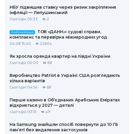
НБУ підвищив ставку через ризик закріплення
інфляції — Лепушинський
Сьогодні 05:33
2
ТОВ «ДАНН.»: судові справи,
ПАРТНЕРСЬКА
комплаєнс та перевірка міжнародних угод
04.08 15:40
22604
Як зросла оренда квартир на півдні України
Сьогодні 05:00
88
Виробництво Patriot в Україні: США розглядають
кілька варіантів
Сьогодні 04:54
68
Перше казино в Об’єднаних Арабських Еміратах
відкриється у 2027 — деталі
Сьогодні 03:15
49
На Samsung знайшли спосіб повернути до 10 ГБ
пам’яті без видалення застосунків