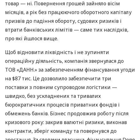
товар — ні. Повернення грошей зайняло вісім
місяців, а рік без працюючого оборотного капіталу
призвів до падіння обороту, судових ризиків і
втрати банківських лімітів — саме тих наслідків,
про які йшлося вище.
Щоб відновити ліквідність і не зупиняти
операційну діяльність, компанія звернулася до
ТОВ «ДАНН.» за забезпеченням фінансування угоди
на $87 тис. Це дозволило забезпечити три
поставки з повним супроводом логістики —
швидко, без ускладнених та тривалих
бюрократичних процесів приватних фондів і
обмежень банків. Бізнес продовжив роботу після
кризового року: закрив валютні ризики, виконав
контракти, зберіг команду та повернувся до
зростання. За словами власника, фінансування Done