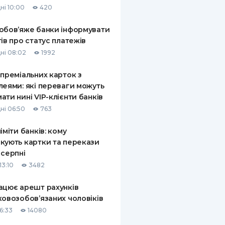
ні 10:00
420
КИ ПО
ВАННЮ
обов’яже банки інформувати
тів про статус платежів
ХОВІ ПОЛІСИ
ні 08:02
1992
І КОМПАНІЇ
 преміальних карток з
леями: які переваги можуть
 ПРО СТРАХОВІ
Ї
ати нині VIP-клієнти банків
ні 06:50
763
А І ОПЛАТА
ліміти банків: кому
И
кують картки та перекази
 серпні
13:10
3482
ацює арешт рахунків
ковозобов’язаних чоловіків
6:33
14080