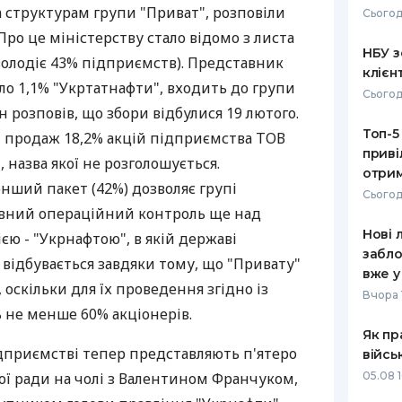
 структурам групи "Приват", розповіли
Сьогод
РЕЙТИНГ ДЕБЕТОВИХ
ПУТІВНИ
Про це міністерству стало відомо з листа
КАРТОК
СТРАХУ
НБУ з
володіє 43% підприємств). Представник
клієн
ЩОМІСЯЧНИЙ ОГЛЯД
ВСІ СТРА
іло 1,1% "Укртатнафти", входить до групи
Сьогод
КЕШБЕКУ
н розповів, що збори відбулися 19 лютого.
СТРАХОВ
Топ-5
 продаж 18,2% акцій підприємства ТОВ
ПУТІВНИКИ ПО
приві
БАНКІВСЬКИХ КАРТКАХ
ВІДГУКИ
, назва якої не розголошується.
КОМПАНІ
отрим
нший пакет (42%) дозволяє групі
Сьогод
ДОСТАВК
овний операційний контроль ще над
Нові 
ю - "Укрнафтою", в якій державі
КОНТАКТ
забло
 відбувається завдяки тому, що "Привату"
вже у
 оскільки для їх проведення згідно із
Вчора 
 не менше 60% акціонерів.
Як пр
ідприємстві тепер представляють п'ятеро
війсь
вої ради на чолі з Валентином Франчуком,
05.08 1