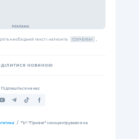
літь необхідний текст і натисніть
Ctrl+Enter
,
ОДІЛИТИСЯ НОВИНОЮ
Підпишіться на нас
/
ргетика
"Ъ": "Приват" сконцентрувався на