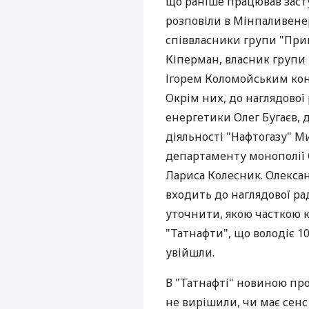
що раніше працював заст
розповіли в Мінпаливене
співвласники групи "При
Кіперман, власник групи
Ігорем Коломойським конт
Окрім них, до наглядової
енергетики Олег Бугаєв,
діяльності "Нафтогазу" 
департаменту монополії 
Лариса Колесник. Олекса
входить до наглядової ра
уточнити, якою часткою к
"Татнафти", що володіє 1
увійшли.
В "Татнафті" новиною про
не вирішили, чи має сенс