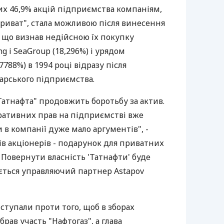
их 46,9% акцій підприємства компаніям,
Приват", стала можливою після винесення
 що визнав недійсною їх покупку
g і SeaGroup (18,296%) і урядом
7788%) в 1994 році відразу після
арського підприємства.
Татнафта" продовжить боротьбу за актив.
ративних прав на підприємстві вже
и в компанії дуже мало аргументів", -
рів акціонерів - подарунок для приватних
. Повернути власність 'Татнафти' буде
ується управляючий партнер Astapov
ступали проти того, щоб в зборах
рав участь "Нафтогаз", а глава