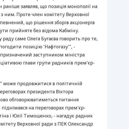
 раніше заявляв, що позиція монополії на
 з ним. Проте член комітету Верховної
упевнений, що рішення зборів акціонерів
ути прийняте без відома Кабміну.
 раду саме Олега Бугаєва говорить про те,
погодити позицію 'Нафтогазу'", -
в призначений заступником міністра
ніціативою глави групи радників прем'єр-
у" може продовжитися в політичній
переговорах президента Віктора
зково обговорюватиметься питання
и піднімався на переговорах прем'єр-
іна і Юлії Тимошенко, - нагадує радник
омітету Верховної ради з ПЕК Олександр