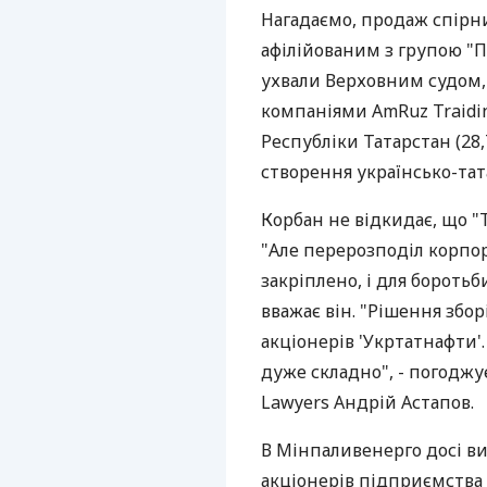
Нагадаємо, продаж спірн
афілійованим з групою "
ухвали Верховним судом,
компаніями AmRuz Traidin
Республіки Татарстан (28,
створення українсько-тат
Корбан не відкидає, що "
"Але перерозподіл корпо
закріплено, і для боротьб
вважає він. "Рішення збо
акціонерів 'Укртатнафти'
дуже складно", - погодж
Lawyers Андрій Астапов.
В Мінпаливенерго досі ви
акціонерів підприємства б