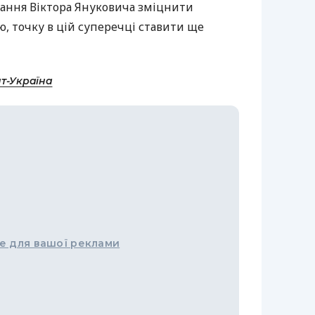
жання Віктора Януковича зміцнити
ю, точку в цій суперечці ставити ще
т-Україна
е для вашої реклами