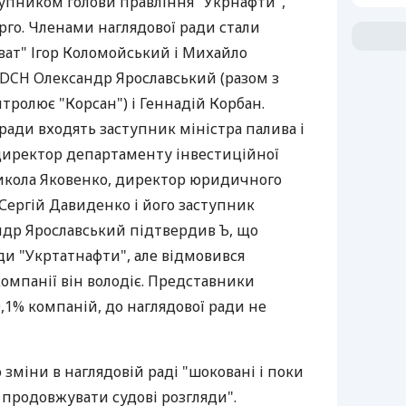
упником голови правління "Укрнафти",
рго. Членами наглядової ради стали
ват" Ігор Коломойський і Михайло
 DCH Олександр Ярославський (разом з
ролює "Корсан") і Геннадій Корбан.
 ради входять заступник міністра палива і
 директор департаменту інвестиційної
Микола Яковенко, директор юридичного
Сергій Давиденко і його заступник
ндр Ярославський підтвердив Ъ, що
ди "Укртатнафти", але відмовився
омпанії він володіє. Представники
0,1% компаній, до наглядової ради не
 зміни в наглядовій раді "шоковані і поки
 продовжувати судові розгляди".