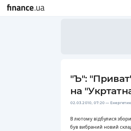
"Ъ": "Прива
на "Укртатн
02.03.2010, 07:20
—
Енергети
В лютому відбулися збори
був вибраний новий скла