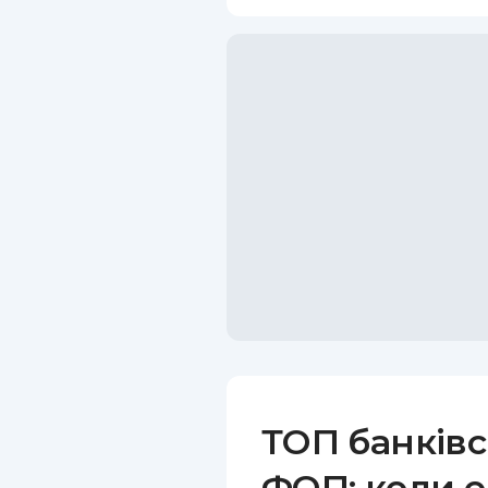
ТОП банківс
ФОП: коли е