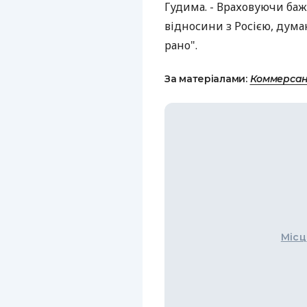
Гудима. - Враховуючи ба
відносини з Росією, дума
рано".
За матеріалами:
Коммерсан
Місц