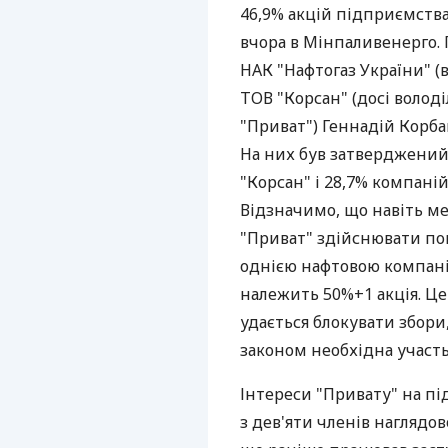
46,9% акцій підприємства
вчора в Мінпаливенерго. 
НАК "Нафтогаз України" (
ТОВ "Корсан" (досі волод
"Приват") Геннадій Корба
На них був затверджений
"Корсан" і 28,7% компаній
Відзначимо, що навіть ме
"Приват" здійснювати п
однією нафтовою компаніє
належить 50%+1 акція. Це
удається блокувати збори,
законом необхідна участь
Інтереси "Привату" на п
з дев'яти членів наглядо