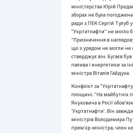
міністерства Юрій Продан
зборах не була погоджена
ради з ПЕК Сергій Тулуб 
"Укртатнафти" не могло б
"Призначення в наглядову
що з урядом не могли не 
стверджує він. Бугаєв бу
палива і енергетики за і
міністра Віталія Гайдука.
Конфлікт за "Укртатнафт
площині. "На майбутніх 
Януковича в Росії обов'я
'Укртатнафти'. Він завжд
міністрів Володимира Пут
прем'єр-міністра, член к