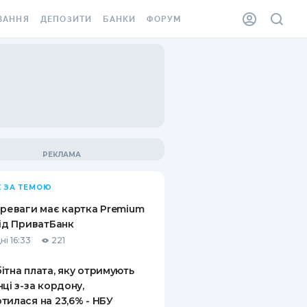
ВАННЯ
ДЕПОЗИТИ
БАНКИ
ФОРУМ
ІЛКА
ВСІ ДЕПОЗИТИ
ВСІ БАНКИ
АННЯ ЖИТЛА ВІД
ДЕПОЗИТИ В USD
ВІДГУКИ ПРО БАНКИ
 ШАХЕДІВ
ДЕПОЗИТИ В EUR
МІКРОФІНАНСОВІ
ХОВКА ЗА КОРДОН
ОРГАНІЗАЦІЇ
БОНУС ДО ДЕПОЗИТІВ
ВІДГУКИ ПРО МФО
УМОВИ АКЦІЇ
КАРТА
 ЗА ТЕМОЮ
ПИТАННЯ ТА ВІДПОВІДІ
ННА ВІНЬЄТКА
ереваги має картка Premium
ДЕПОЗИТНИЙ КАЛЬКУЛЯТОР
від ПриватБанк
 СПІВРОБІТНИКІВ
ні 16:33
221
ПУТІВНИКИ ПО
SSISTANCE
ЗАОЩАДЖЕННЯМ
ітна плата, яку отримують
нці з-за кордону,
АННЯ ВІД
тилася на 23,6% - НБУ
Х ВИПАДКІВ