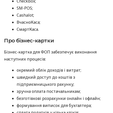
CheckBox;
SM-POS;
Cashalot;
ВчасноКаса;
СмартКаса.
Про бізнес-картки
Бізнес-картка для ФОП забезпечує виконання
наступних процесів:
окремий облік доходів і витрат;
швидкий доступ до коштів з
підприємницького рахунку;
зручна оплата постачальникам;
безготівкові розрахунки онлайн і офлайн;
формування виписок для бухгалтера;
сплата податків у кілька кліків;