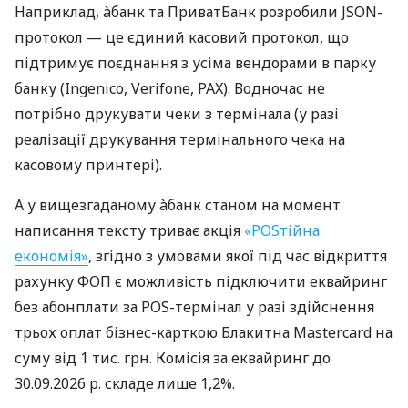
Наприклад, àбанк та ПриватБанк розробили JSON-
протокол — це єдиний касовий протокол, що
підтримує поєднання з усіма вендорами в парку
банку (Ingenico, Verifone, PAX). Водночас не
потрібно друкувати чеки з термінала (у разі
реалізації друкування термінального чека на
касовому принтері).
А у вищезгаданому àбанк станом на момент
написання тексту триває акція
«POSтійна
економія»
, згідно з умовами якої під час відкриття
рахунку ФОП є можливість підключити еквайринг
без абонплати за POS-термінал у разі здійснення
трьох оплат бізнес-карткою Блакитна Mastercard на
суму від 1 тис. грн. Комісія за еквайринг до
30.09.2026 р. складе лише 1,2%.