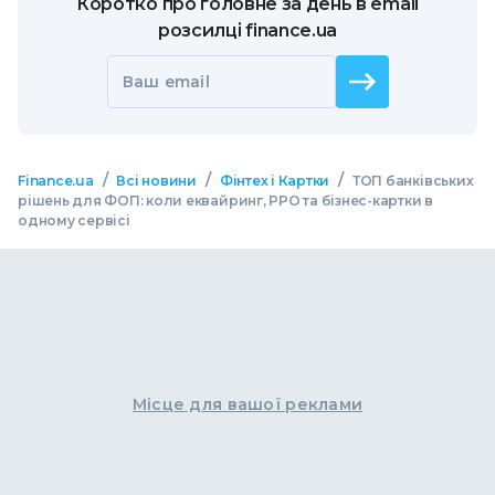
Коротко про головне за день в email
розсилці finance.ua
Ваш email
/
/
/
Finance.ua
Всі новини
Фінтех і Картки
ТОП банківських
рішень для ФОП: коли еквайринг, РРО та бізнес-картки в
одному сервісі
Місце для вашої реклами