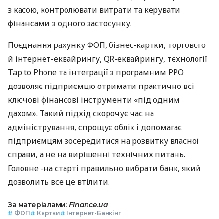
з касою, контролювати витрати та керувати
фінансами з одного застосунку.
Поєднання рахунку ФОП, бізнес-картки, торгового
й інтернет-еквайрингу, QR-еквайрингу, технології
Tap to Phone та інтеграції з програмним РРО
дозволяє підприємцю отримати практично всі
ключові фінансові інструменти «під одним
дахом». Такий підхід скорочує час на
адміністрування, спрощує облік і допомагає
підприємцям зосередитися на розвитку власної
справи, а не на вирішенні технічних питань.
Головне -на старті правильно вибрати банк, який
дозволить все це втілити.
За матеріалами:
Finance.ua
#
ФОП
#
Картки
#
Інтернет-Банкінг