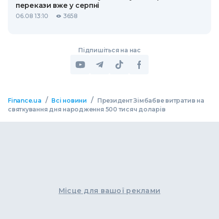
перекази вже у серпні
06.08 13:10
3658
Підпишіться на нас
/
/
Finance.ua
Всі новини
Президент Зімбабве витратив на
святкування дня народження 500 тисяч доларів
Місце для вашої реклами