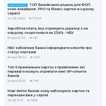
ТОП банківських рішень для ФОП:
ПАРТНЕРСЬКА
коли еквайринг, РРО та бізнес-картки в одному
сервісі
04.08 06:50
17209
Заробітна плата, яку отримують українці з-за
кордону, скоротилася на 23,6% - НБУ
Вчора 10:00
461
НБУ зобов’яже банки інформувати клієнтів про
статус платежів
Вчора 08:02
2120
Топ-5 преміальних карток з привілеями: які
переваги можуть отримати нині VIP-клієнти
банків
Вчора 06:50
796
Нові ліміти банків: кому заблокують картки та
перекази вже у серпні
06.08 13:10
3658