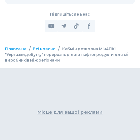
Підпишіться на нас
/
/
Finance.ua
Всі новини
Кабмін дозволив МінАПК і
"Укргазвидобутку" перерозподіляти нафтопродукти для с/г
виробників між регіонами
Місце для вашої реклами