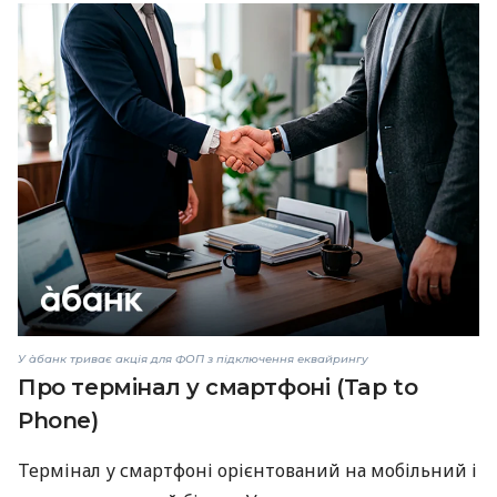
У àбанк триває акція для ФОП з підключення еквайрингу
Про термінал у смартфоні (Tap to
Phone)
Термінал у смартфоні орієнтований на мобільний і