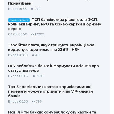
ПриватБанк
Вчора 16:33
298
ТОП банківських рішень для ФОП:
ПАРТНЕРСЬКА
коли еквайринг, РРО та бізнес-картки в одному
сервісі
04.08 06:50
17209
Заробітна плата, яку отримують українці з-за
кордону, скоротилася на 23,6% - НБУ
Вчора 10:00
461
НБУ зобов’яже банки інформувати клієнтів про
статус платежів
Вчора 08:02
2120
Топ-5 преміальних карток з привілеями: які
переваги можуть отримати нині VIP-клієнти
банків
Вчора 06:50
796
Нові ліміти банків: кому заблокують картки та