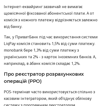
Інтернет-еквайринг зазвичай не вимагає
щомісячної фіксованої абонентської плати. А от
комісія з кожного платежу відрізняється залежно
від банку.
Так, у ПриватБанк під час використання системи
LiqPay комісія становить 1,5% від суми платежу.
monobank бере 1,3% від суми платежу з
українських та 2% - з карток іноземних банків. А,
наприклад, в àбанк комісія складає 1,2%.
Про реєстратор розрахункових
операцій (РРО)
POS-термінал часто використовується спільно з
касовим інтегратором, який об’єднує облікову
систему з програмним реєстратором