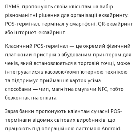
ПУМБ, пропонують своїм клієнтам на вибір
різноманітні рішення для організації еквайрингу:
POS-термінал, термінал у смартфоні, QR-еквайринг
або інтернет-еквайринг.
Класичний POS-термінал — це окремий фізичний
платіжний пристрій з вбудованим принтером для
чеків, який встановлюється в торговій точці, може
інтегруватися з касовою/комп'ютерною технікою
та підтримує приймання карток усіма
способами — чип, магнітна смуга чи NFC, тобто
безконтактна оплата.
Зараз банки пропонують клієнтам сучасні POS-
термінали відомих світових виробників, що
працюють під операційною системою Android.