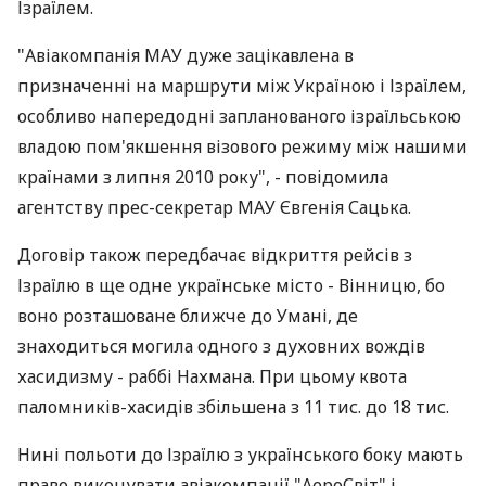
Ізраїлем.
"Авіакомпанія МАУ дуже зацікавлена в
призначенні на маршрути між Україною і Ізраїлем,
особливо напередодні запланованого ізраїльською
владою пом'якшення візового режиму між нашими
країнами з липня 2010 року", - повідомила
агентству прес-секретар МАУ Євгенія Сацька.
Договір також передбачає відкриття рейсів з
Ізраїлю в ще одне українське місто - Вінницю, бо
воно розташоване ближче до Умані, де
знаходиться могила одного з духовних вождів
хасидизму - раббі Нахмана. При цьому квота
паломників-хасидів збільшена з 11 тис. до 18 тис.
Нині польоти до Ізраїлю з українського боку мають
право виконувати авіакомпанії "АероСвіт" і