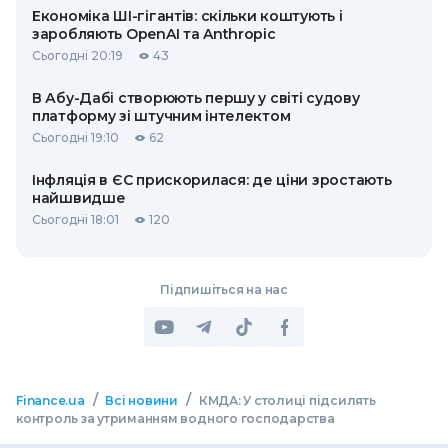
Економіка ШІ-гігантів: скільки коштують і
заробляють OpenAI та Anthropic
Сьогодні 20:19
43
В Абу-Дабі створюють першу у світі судову
платформу зі штучним інтелектом
Сьогодні 19:10
62
Інфляція в ЄС прискорилася: де ціни зростають
найшвидше
Сьогодні 18:01
120
Підпишіться на нас
/
/
Finance.ua
Всі новини
КМДА: У столиці підсилять
контроль за утриманням водного господарства