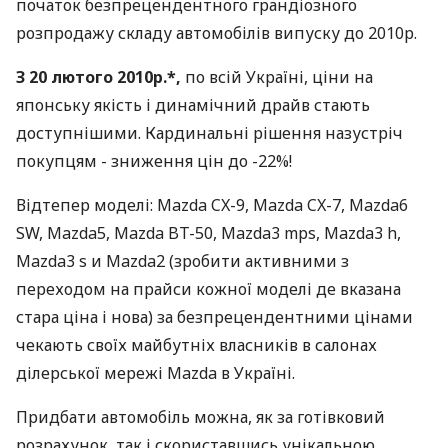
початок безпрецендентного грандіозного
розпродажу складу автомобілів випуску до 2010р.
З 20 лютого 2010р.*,
по всій Україні, ціни на
японську якість і динамічний драйв стають
доступнішими. Кардинальні рішення назустріч
покупцям - зниження цін до -22%!
Відтепер моделі: Mazda CX-9, Mazda CX-7, Mazda6
SW, Mazda5, Mazda BT-50, Mazda3 mps, Mazda3 h,
Mazda3 s и Mazda2 (зробити активними з
переходом на прайси кожної моделі де вказана
стара ціна і нова) за безпрецендентними цінами
чекають своїх майбутніх власників в салонах
ділерської мережі Mazda в Україні.
Придбати автомобіль можна, як за готівковий
розрахунок, так і скориставшись унікальною