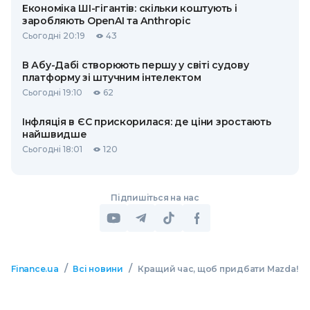
Економіка ШІ-гігантів: скільки коштують і
заробляють OpenAI та Anthropic
Сьогодні 20:19
43
В Абу-Дабі створюють першу у світі судову
платформу зі штучним інтелектом
Сьогодні 19:10
62
Інфляція в ЄС прискорилася: де ціни зростають
найшвидше
Сьогодні 18:01
120
Підпишіться на нас
/
/
Finance.ua
Всі новини
Кращий час, щоб придбати Mazda!