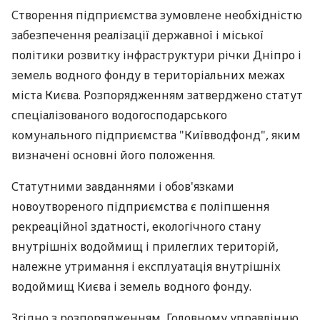
Створення підприємства зумовлене необхідністю
забезпечення реалізації державної і міської
політики розвитку інфраструктури річки Дніпро і
земель водного фонду в територіальних межах
міста Києва. Розпорядженням затверджено статут
спеціалізованого водогосподарського
комунального підприємства "Київводфонд", яким
визначені основні його положення.
Статутними завданнями і обов'язками
новоутвореного підприємства є поліпшення
рекреаційної здатності, екологічного стану
внутрішніх водоймищ і прилеглих територій,
належне утримання і експлуатація внутрішніх
водоймищ Києва і земель водного фонду.
Згідно з розпорядженням, Головному управлінню