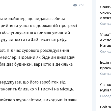
755
Соняч
скоро
елект
а мільйонер, що видавав себе за
Сьогод
рийняти участь в державній програмі
 обслуговування отримав умовний
Украї
суду виплатити $50 тисяч штрафу.
експо
Кита
st, під час судового розслідування
Сьогод
омейслер, відомий як бідний викладач
Індія
в два будинки, вартістю в декілька
проєк
Сьогод
ерджував, що його заробіток від
Як на
ановить близько $1 тисячі на місяць.
купів
Сьогод
омейслер журналістам, виходячи із зали
Bolt 