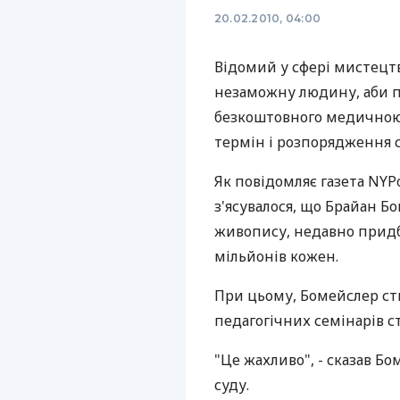
20.02.2010, 04:00
Відомий у сфері мистецтв
незаможну людину, аби п
безкоштовного медичною
термін і розпорядження 
Як повідомляє газета NYPo
з'ясувалося, що Брайан Б
живопису, недавно придба
мільйонів кожен.
При цьому, Бомейслер ств
педагогічних семінарів ст
"Це жахливо", - сказав Б
суду.