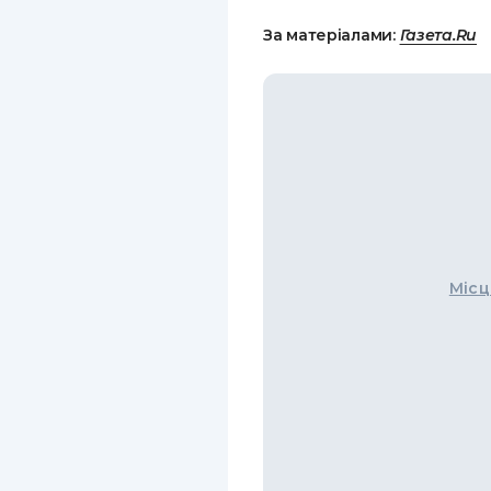
За матеріалами:
Газета.Ru
Місц