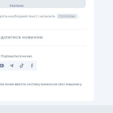
літь необхідний текст і натисніть
Ctrl+Enter
,
ОДІЛИТИСЯ НОВИНОЮ
Підпишіться на нас
ota може ввести систему знижок на свої машини у