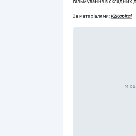
гальмування в складних 
За матеріалами:
K2Kapital
Місц