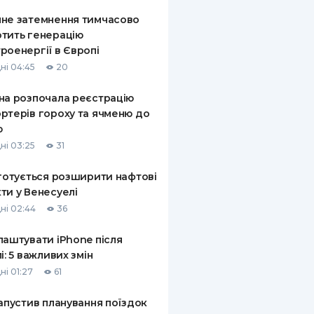
не затемнення тимчасово
тить генерацію
роенергії в Європі
ні 04:45
20
на розпочала реєстрацію
ртерів гороху та ячменю до
ю
ні 03:25
31
 готується розширити нафтові
ти у Венесуелі
ні 02:44
36
лаштувати iPhone після
лі: 5 важливих змін
ні 01:27
61
запустив планування поїздок