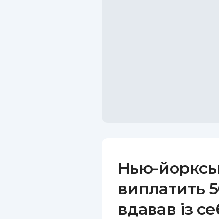
Нью-йорксь
виплатить 50
вдавав із се