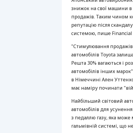
Японський автовиробник 
знижок на свої машини в
продажів. Таким чином к
репутацію після скандалу
системою, пише Financial
"Стимулювання продажів є
автомобілів Toyota зали
Решта 30% вагаються і р
автомобілів інших марок"
в Німеччині Ален Уттенх
має наміру починати "вій
Найбільший світовий авто
автомобілів для усунення
з педаллю газу, яка може м
гальмівній системі, що н