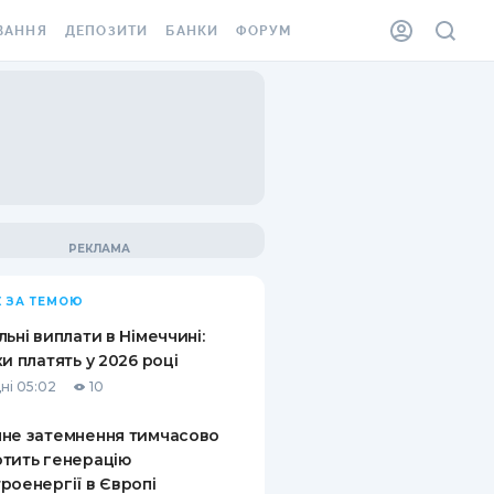
ВАННЯ
ДЕПОЗИТИ
БАНКИ
ФОРУМ
ІЛКА
ВСІ ДЕПОЗИТИ
ВСІ БАНКИ
АННЯ ЖИТЛА ВІД
ДЕПОЗИТИ В USD
ВІДГУКИ ПРО БАНКИ
 ШАХЕДІВ
ДЕПОЗИТИ В EUR
МІКРОФІНАНСОВІ
ХОВКА ЗА КОРДОН
ОРГАНІЗАЦІЇ
БОНУС ДО ДЕПОЗИТІВ
ВІДГУКИ ПРО МФО
УМОВИ АКЦІЇ
КАРТА
 ЗА ТЕМОЮ
ПИТАННЯ ТА ВІДПОВІДІ
ННА ВІНЬЄТКА
льні виплати в Німеччині:
ДЕПОЗИТНИЙ КАЛЬКУЛЯТОР
ки платять у 2026 році
 СПІВРОБІТНИКІВ
ні 05:02
10
ПУТІВНИКИ ПО
SSISTANCE
ЗАОЩАДЖЕННЯМ
не затемнення тимчасово
тить генерацію
АННЯ ВІД
роенергії в Європі
Х ВИПАДКІВ