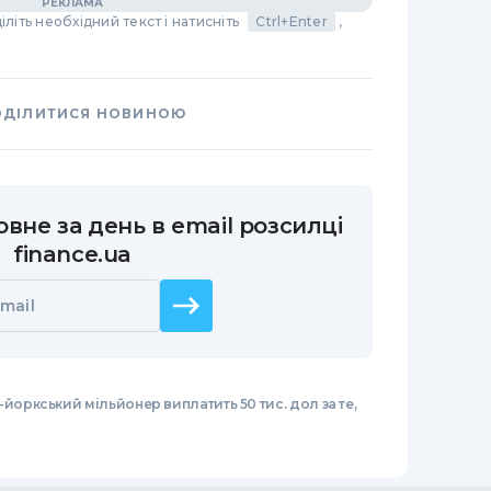
літь необхідний текст і натисніть
Ctrl+Enter
,
ОДІЛИТИСЯ НОВИНОЮ
вне за день в email розсилці
finance.ua
mail
йоркський мільйонер виплатить 50 тис. дол за те,