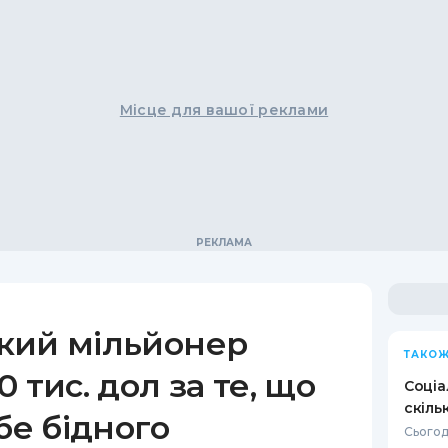
Місце для вашої реклами
кий мільйонер
ТАКОЖ
 тис. дол за те, що
Соціа
скіль
бе бідного
Сьогод