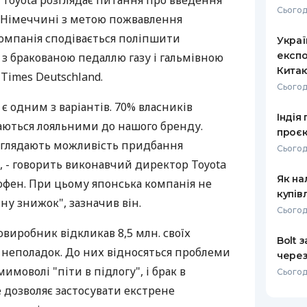
Toyota розглядає питання про введення
Сьогод
 Німеччині з метою пожвавлення
РЕЙТИНГ ДЕБЕТОВИХ
ПУТІВНИ
КАРТОК
СТРАХУ
омпанія сподівається поліпшити
Украї
експо
 з бракованою педаллю газу і гальмівною
ЩОМІСЯЧНИЙ ОГЛЯД
ВСІ СТРА
Кита
 Times Deutschland.
КЕШБЕКУ
Сьогод
СТРАХОВ
ПУТІВНИКИ ПО
 одним з варіантів. 70% власників
Індія
БАНКІВСЬКИХ КАРТКАХ
ВІДГУКИ
шаються лояльними до нашого бренду.
КОМПАНІ
проєк
озглядають можливість придбання
Сьогод
ДОСТАВК
, - говорить виконавчий директор Toyota
Як на
офен. При цьому японська компанія не
КОНТАКТ
купів
ну знижок", зазначив він.
Сьогод
виробник відкликав 8,5 млн. своїх
Bolt 
 неполадок. До них відносяться проблеми
через
имоволі "піти в підлогу", і брак в
Сьогод
е дозволяє застосувати екстрене