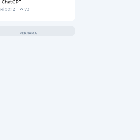
 ChatGPT
ні 00:12
73