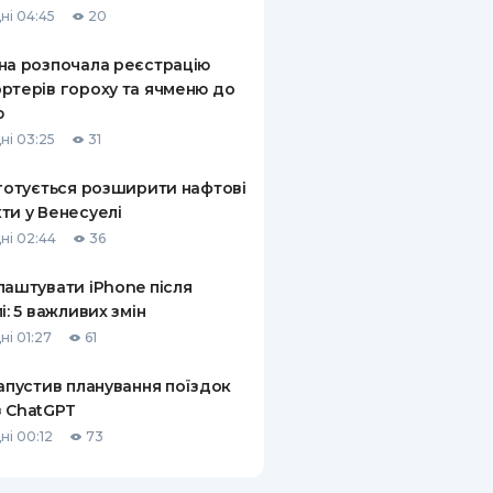
ні 04:45
20
КИ ПО
ВАННЮ
на розпочала реєстрацію
ртерів гороху та ячменю до
ХОВІ ПОЛІСИ
ю
ні 03:25
31
І КОМПАНІЇ
 готується розширити нафтові
 ПРО СТРАХОВІ
Ї
ти у Венесуелі
ні 02:44
36
А І ОПЛАТА
лаштувати iPhone після
И
лі: 5 важливих змін
ні 01:27
61
запустив планування поїздок
 ChatGPT
ні 00:12
73