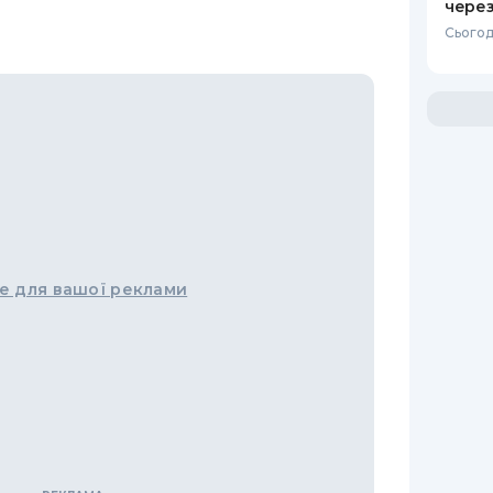
через
Сьогод
е для вашої реклами