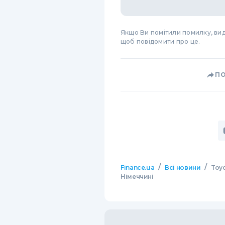
Якщо Ви помітили помилку, виді
щоб повідомити про це.
П
/
/
Finance.ua
Всі новини
Toy
Німеччині