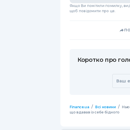
Якщо Ви помітили помилку, виді
щоб повідомити про це.
П
Коротко про голо
Ваш e
/
/
Finance.ua
Всі новини
Нью-
що вдавав із себе бідного