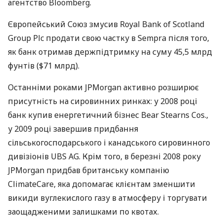
агентство Bloomberg.
Європейський Союз змусив Royal Bank of Scotland
Group Plc продати свою частку в Sempra після того,
як банк отримав держпідтримку на суму 45,5 млрд
фунтів ($71 млрд).
Останніми роками JPMorgan активно розширює
присутність на сировинних ринках: у 2008 році
банк купив енергетичний бізнес Bear Stearns Cos.,
у 2009 році завершив придбання
сільськогосподарського і канадського сировинного
дивізіонів UBS AG. Крім того, в березні 2008 року
JPMorgan придбав британську компанію
ClimateCare, яка допомагає клієнтам зменшити
викиди вуглекислого газу в атмосферу і торгувати
заощадженими залишками по квотах.