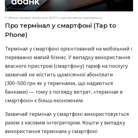
У àбанк триває акція для ФОП з підключення еквайрингу
Про термінал у смартфоні (Tap to
Phone)
Термінал у смартфоні орієнтований на мобільний і
переважно малий бізнес. У випадку використання
власного пристрою (смартфону) тариф на послугу
зазвичай не містить щомісячної абонплати
(300−500 грн як у терміналах, що надаються
банками) — тому з погляду витрат, «термінал в
смартфоні» є більш економним.
Зазвичай термінал у смартфоні використовується
разом з касовим інтегратором. Кошти у випадку
використання термінала у смартфоні