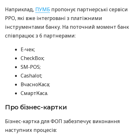
Наприклад,
ПУМБ
пропонує партнерські сервіси
РРО, які вже інтегровані з платіжними
інструментами банку. На поточний момент банк
співпрацює з 6 партнерами:
E-чек;
CheckBox;
SM-POS;
Cashalot;
ВчасноКаса;
СмартКаса.
Про бізнес-картки
Бізнес-картка для ФОП забезпечує виконання
наступних процесів: