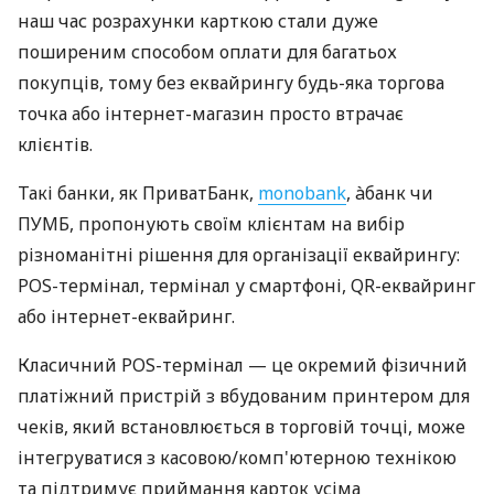
наш час розрахунки карткою стали дуже
поширеним способом оплати для багатьох
покупців, тому без еквайрингу будь-яка торгова
точка або інтернет-магазин просто втрачає
клієнтів.
Такі банки, як ПриватБанк,
monobank
, àбанк чи
ПУМБ, пропонують своїм клієнтам на вибір
різноманітні рішення для організації еквайрингу:
POS-термінал, термінал у смартфоні, QR-еквайринг
або інтернет-еквайринг.
Класичний POS-термінал — це окремий фізичний
платіжний пристрій з вбудованим принтером для
чеків, який встановлюється в торговій точці, може
інтегруватися з касовою/комп'ютерною технікою
та підтримує приймання карток усіма