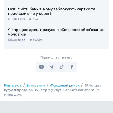
Нові ліміти банків: кому заблокують картки та
перекази вже у серпні
06.08 13:10
3740
Як працює арешт рахунків військовозобов’язаних
чоловіків
05.08 16:33
14239
Підпишіться на нас
/
/
/
Finance.ua
Всі новини
Фондовий ринок
JPMorgan
купує підрозділ RBS Sempra у Royal Bank of Scotland за 1,7
млрд дол.