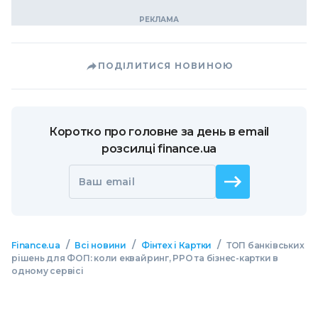
ПОДІЛИТИСЯ НОВИНОЮ
Коротко про головне за день в email
розсилці finance.ua
Ваш email
/
/
/
Finance.ua
Всі новини
Фінтех і Картки
ТОП банківських
рішень для ФОП: коли еквайринг, РРО та бізнес-картки в
одному сервісі