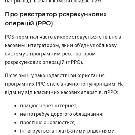
наприклад, в àбанк комісія складає 1,2%.
Про реєстратор розрахункових
операцій (РРО)
POS-термінал часто використовується спільно з
касовим інтегратором, який об’єднує облікову
систему з програмним реєстратором
розрахункових операцій (пРРО).
Після змін у законодавстві використання
програмних РРО стало значно популярнішим. На
відміну від класичних касових апаратів, пРРО:
працює через інтернет;
не потребує дорогого обладнання;
простіше оновлюється;
інтегрується з платіжними рішеннями.