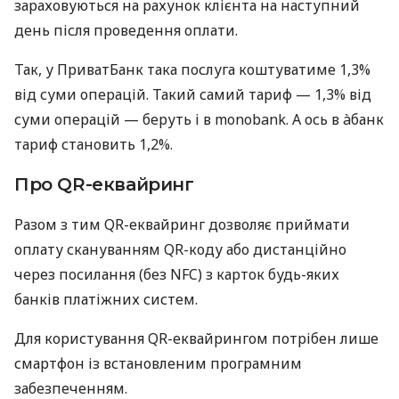
зараховуються на рахунок клієнта на наступний
день після проведення оплати.
Так, у ПриватБанк така послуга коштуватиме 1,3%
від суми операцій. Такий самий тариф — 1,3% від
суми операцій — беруть і в monobank. А ось в àбанк
тариф становить 1,2%.
Про QR-еквайринг
Разом з тим QR-еквайринг дозволяє приймати
оплату скануванням QR-коду або дистанційно
через посилання (без NFC) з карток будь-яких
банків платіжних систем.
Для користування QR-еквайрингом потрібен лише
смартфон із встановленим програмним
забезпеченням.