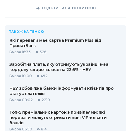
ПОДІЛИТИСЯ НОВИНОЮ
ТАКОЖ ЗА ТЕМОЮ
Які переваги має картка Premium Plus від
ПриватБанк
Вчора 16:33
326
Заробітна плата, яку отримують українці з-за
кордону, скоротилася на 23,6% - НБУ
Вчора 10:00
492
НБУ зобов’яже банки інформувати клієнтів про
статус платежів
Вчора 08:02
2210
Топ-5 преміальних карток з привілеями: які
переваги можуть отримати нині VIP-клієнти
банків
Вчора 06:50
814