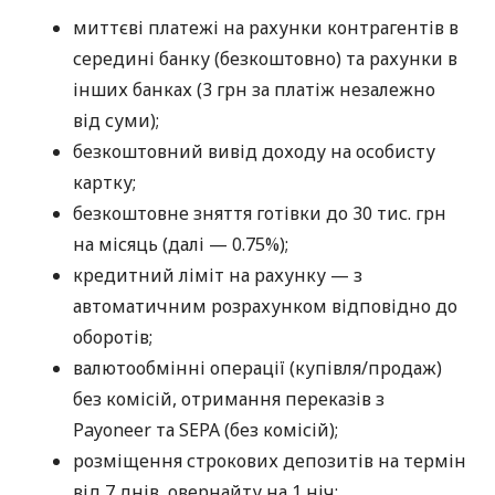
миттєві платежі на рахунки контрагентів в
середині банку (безкоштовно) та рахунки в
інших банках (3 грн за платіж незалежно
від суми);
безкоштовний вивід доходу на особисту
картку;
безкоштовне зняття готівки до 30 тис. грн
на місяць (далі — 0.75%);
кредитний ліміт на рахунку — з
автоматичним розрахунком відповідно до
оборотів;
валютообмінні операції (купівля/продаж)
без комісій, отримання переказів з
Payoneer та SEPA (без комісій);
розміщення строкових депозитів на термін
від 7 днів, овернайту на 1 ніч;