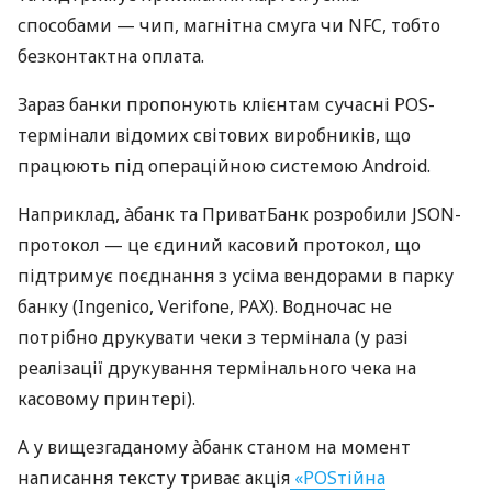
способами — чип, магнітна смуга чи NFC, тобто
безконтактна оплата.
Зараз банки пропонують клієнтам сучасні POS-
термінали відомих світових виробників, що
працюють під операційною системою Android.
Наприклад, àбанк та ПриватБанк розробили JSON-
протокол — це єдиний касовий протокол, що
підтримує поєднання з усіма вендорами в парку
банку (Ingenico, Verifone, PAX). Водночас не
потрібно друкувати чеки з термінала (у разі
реалізації друкування термінального чека на
касовому принтері).
А у вищезгаданому àбанк станом на момент
написання тексту триває акція
«POSтійна