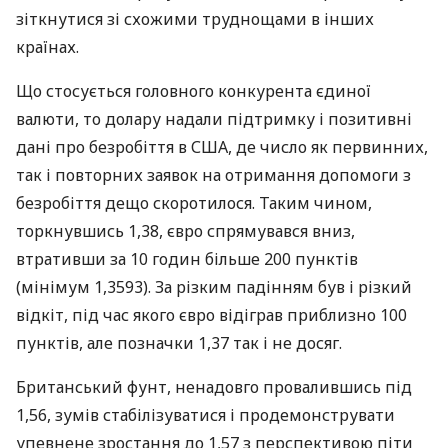
зіткнутися зі схожими труднощами в інших
країнах.
Що стосується головного конкурента єдиної
валюти, то долару надали підтримку і позитивні
дані про безробіття в США, де число як первинних,
так і повторних заявок на отримання допомоги з
безробіття дещо скоротилося. Таким чином,
торкнувшись 1,38, євро спрямувався вниз,
втративши за 10 годин більше 200 пунктів
(мінімум 1,3593). За різким падінням був і різкий
відкіт, під час якого євро відіграв приблизно 100
пунктів, але позначки 1,37 так і не досяг.
Британський фунт, ненадовго провалившись під
1,56, зумів стабілізуватися і продемонструвати
упевнене зростання до 1,57 з перспективою піти