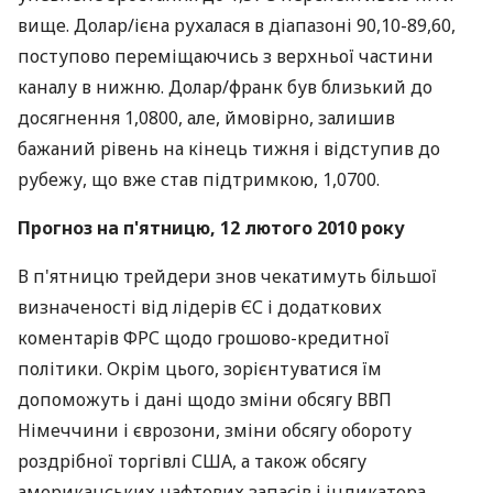
вище. Долар/ієна рухалася в діапазоні 90,10-89,60,
поступово переміщаючись з верхньої частини
каналу в нижню. Долар/франк був близький до
досягнення 1,0800, але, ймовірно, залишив
бажаний рівень на кінець тижня і відступив до
рубежу, що вже став підтримкою, 1,0700.
Прогноз на п'ятницю, 12 лютого 2010 року
В п'ятницю трейдери знов чекатимуть більшої
визначеності від лідерів ЄС і додаткових
коментарів ФРС щодо грошово-кредитної
політики. Окрім цього, зорієнтуватися їм
допоможуть і дані щодо зміни обсягу ВВП
Німеччини і єврозони, зміни обсягу обороту
роздрібної торгівлі США, а також обсягу
американських нафтових запасів і індикатора