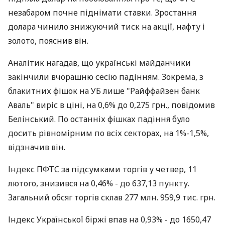
незабаром почне піднімати ставки. Зростання
долара чинило знижуючий тиск на акції, нафту і
золото, пояснив він.
Аналітик нагадав, що українські майданчики
закінчили вчорашню сесію падінням. Зокрема, з
блакитних фішок на УБ лише "Райффайзен банк
Аваль" виріс в ціні, на 0,6% до 0,275 грн., повідомив
Белінський. По останніх фішках падіння було
досить рівномірним по всіх секторах, на 1%-1,5%,
відзначив він.
Індекс ПФТС за підсумками торгів у четвер, 11
лютого, знизився на 0,46% - до 637,13 пункту.
Загальний обсяг торгів склав 277 млн. 959,9 тис. грн.
Індекс Української біржі впав на 0,93% - до 1650,47