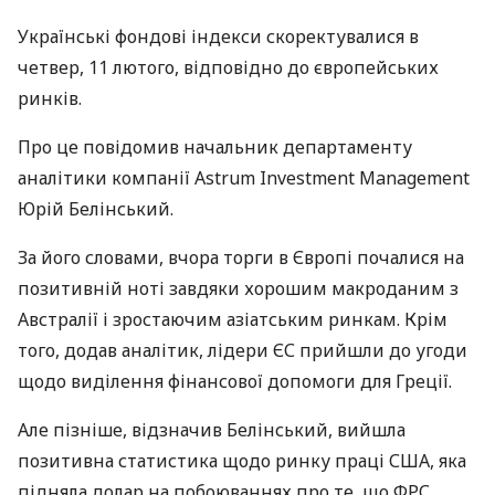
Українські фондові індекси скоректувалися в
четвер, 11 лютого, відповідно до європейських
ринків.
Про це повідомив начальник департаменту
аналітики компанії Astrum Investment Management
Юрій Белінський.
За його словами, вчора торги в Європі почалися на
позитивній ноті завдяки хорошим макроданим з
Австралії і зростаючим азіатським ринкам. Крім
того, додав аналітик, лідери ЄС прийшли до угоди
щодо виділення фінансової допомоги для Греції.
Але пізніше, відзначив Белінський, вийшла
позитивна статистика щодо ринку праці США, яка
підняла долар на побоюваннях про те, що ФРС