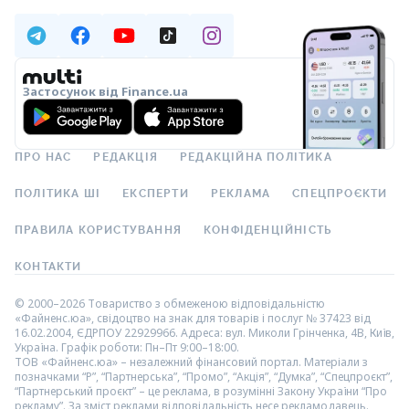
Застосунок від Finance.ua
ПРО НАС
РЕДАКЦІЯ
РЕДАКЦІЙНА ПОЛІТИКА
ПОЛІТИКА ШІ
ЕКСПЕРТИ
РЕКЛАМА
СПЕЦПРОЄКТИ
ПРАВИЛА КОРИСТУВАННЯ
КОНФІДЕНЦІЙНІСТЬ
КОНТАКТИ
© 2000–2026 Товариство з обмеженою відповідальністю
«Файненс.юа», свідоцтво на знак для товарів і послуг № 37423 від
16.02.2004, ЄДРПОУ 22929966. Адреса: вул. Миколи Грінченка, 4В, Київ,
Україна. Графік роботи: Пн–Пт 9:00–18:00.
ТОВ «Файненс.юа» – незалежний фінансовий портал. Матеріали з
позначками “Р”, “Партнерська”, “Промо”, “Акція”, “Думка”, “Спецпроєкт”,
“Партнерський проєкт” – це реклама, в розумінні Закону України “Про
рекламу”. За зміст реклами відповідальність несе рекламодавець.