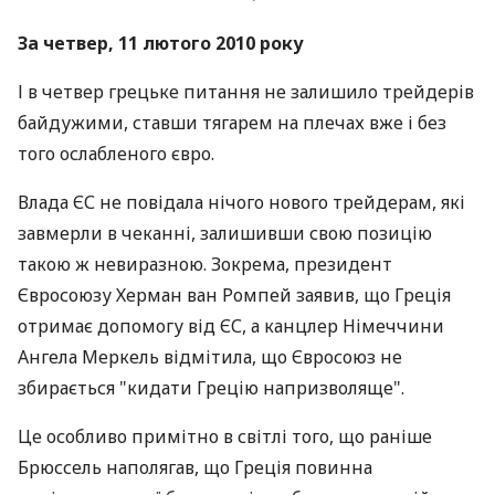
За четвер, 11 лютого 2010 року
І в четвер грецьке питання не залишило трейдерів
байдужими, ставши тягарем на плечах вже і без
того ослабленого євро.
Влада ЄС не повідала нічого нового трейдерам, які
завмерли в чеканні, залишивши свою позицію
такою ж невиразною. Зокрема, президент
Євросоюзу Херман ван Ромпей заявив, що Греція
отримає допомогу від ЄС, а канцлер Німеччини
Ангела Меркель відмітила, що Євросоюз не
збирається "кидати Грецію напризволяще".
Це особливо примітно в світлі того, що раніше
Брюссель наполягав, що Греція повинна