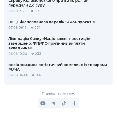
Справу Коломойського про 9,2 млрд грн
передали до суду
07.08 13:28
183
НКЦПФР поповнила перелік SCAM-проєктів
07.08 06:13
274
Ліквідацію банку «Національні інвестиції»
завершено: ФГВФО припинив виплати
вкладникам
06.08 10:20
233
росія знищила логістичний комплекс із товарами
PUMA
06.08 06:44
144
Підпишіться на нас