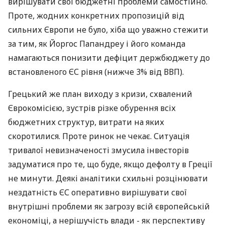
вирішувати свої бюджетні проблеми самостійно.
Проте, жодних конкретних пропозицій від
сильних Європи не було, хіба що уважно стежити
за тим, як Йоргос Папандреу і його команда
намагаються понизити дефіцит держбюджету до
встановленого ЄС рівня (нижче 3% від ВВП).
Грецький же план виходу з кризи, схвалений
Єврокомісією, зустрів різке обурення всіх
бюджетних структур, витрати на яких
скоротилися. Проте ринок не чекає. Ситуація
тривалої невизначеності змусила інвесторів
задуматися про те, що буде, якщо дефолту в Греції
не минути. Деякі аналітики схильні розцінювати
нездатність ЄС оперативно вирішувати свої
внутрішні проблеми як загрозу всій європейській
економіці, а нерішучість влади - як перспективу