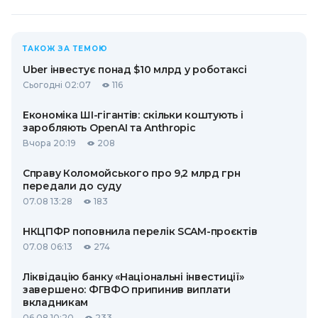
ТАКОЖ ЗА ТЕМОЮ
Uber інвестує понад $10 млрд у роботаксі
Сьогодні 02:07
116
Економіка ШІ-гігантів: скільки коштують і
заробляють OpenAI та Anthropic
Вчора 20:19
208
Справу Коломойського про 9,2 млрд грн
передали до суду
07.08 13:28
183
НКЦПФР поповнила перелік SCAM-проєктів
07.08 06:13
274
Ліквідацію банку «Національні інвестиції»
завершено: ФГВФО припинив виплати
вкладникам
06.08 10:20
233