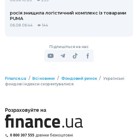
росія знищила логістичний комплекс із товарами
PUMA
06.08 06:44
144
Підпишіться на нас
/
/
/
Finance.ua
Всі новини
Фондовий ринок
Українські
фондові індекси скоректувалися
Розраховуйте на
0 800 307 555
дзвінки безкоштовні