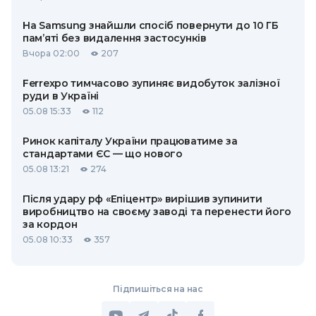
На Samsung знайшли спосіб повернути до 10 ГБ
пам’яті без видалення застосунків
Вчора 02:00
207
Ferrexpo тимчасово зупиняє видобуток залізної
руди в Україні
05.08 15:33
112
Ринок капіталу України працюватиме за
стандартами ЄС — що нового
05.08 13:21
274
Після удару рф «Епіцентр» вирішив зупинити
виробництво на своєму заводі та перенести його
за кордон
05.08 10:33
357
Підпишіться на нас