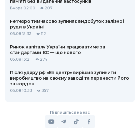
пам’яті без видалення застосунків
Вчора 02:00
207
Ferrexpo тимчасово зупиняє видобуток залізної
руди в Україні
05.08 15:33
112
Ринок капіталу України працюватиме за
стандартами ЄС — що нового
05.08 13:21
274
Після удару рф «Епіцентр» вирішив зупинити
виробництво на своєму заводі та перенести його
за кордон
05.08 10:33
357
Підпишіться на нас