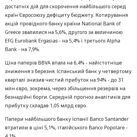
достатніх дій для скорочення найбільшого серед
країн Євросоюзу дефіциту бюджету. Котирування
акцій провідного банку країни National Bank of
Greece звалилися на 5,6%, другого за величиною
EFG Eurobank Ergasias - на 5,4% і третього Alpha
Bank - на 7,9%.
Ціна паперів BBVA впала на 6,4% - найістотніше
зниження з березня. Іспанський банк у четвертому
кварталі знизив чистий прибуток на 94% - до 31
млн євро, зокрема, через збільшення резервів на
безнадійні борги. Середній прогноз аналітиків для
прибутку складав 1,05 млрд євро.
Папери найбільшого банку Іспанії Banco Santander
втратили в ціні 5,1%, італійського Banco Popolare -
4,1%.