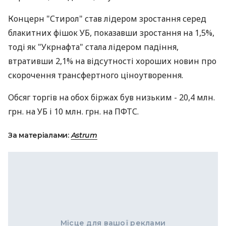
Концерн "Стирол" став лідером зростання серед
блакитних фішок УБ, показавши зростання на 1,5%,
тоді як "Укрнафта" стала лідером падіння,
втративши 2,1% на відсутності хороших новин про
скорочення трансфертного ціноутворення.
Обсяг торгів на обох біржах був низьким - 20,4 млн.
грн. на УБ і 10 млн. грн. на ПФТС.
За матеріалами:
Astrum
Місце для вашої реклами