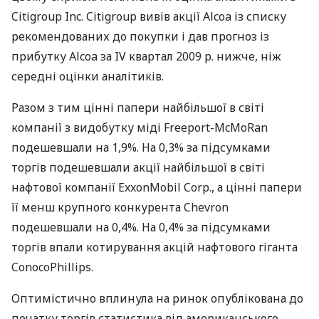
Citigroup Inc. Citigroup вивів акції Alcoa із списку
рекомендованих до покупки і дав прогноз із
прибутку Alcoa за IV квартал 2009 р. нижче, ніж
середні оцінки аналітиків.
Разом з тим цінні папери найбільшої в світі
компанії з видобутку міді Freeport-McMoRan
подешевшали на 1,9%. На 0,3% за підсумками
торгів подешевшали акції найбільшої в світі
нафтової компанії ExxonMobil Corp., а цінні папери
її менш крупного конкурента Chevron
подешевшали на 0,4%. На 0,4% за підсумками
торгів впали котирування акцій нафтового гіганта
ConocoPhillips.
Оптимістично вплинула на ринок опублікована до
початку торгів статистика від американського