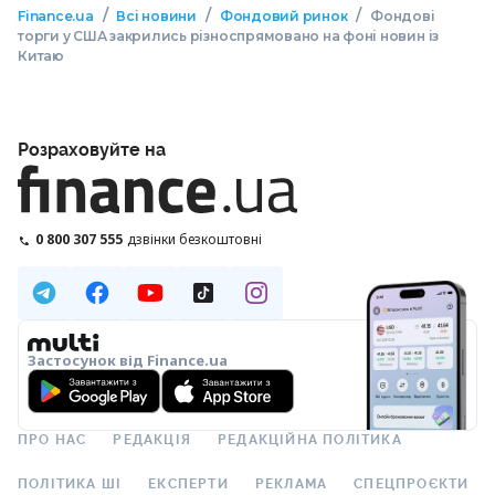
/
/
/
Finance.ua
Всі новини
Фондовий ринок
Фондові
торги у США закрились різноспрямовано на фоні новин із
Китаю
Розраховуйте на
0 800 307 555
дзвінки безкоштовні
Застосунок від Finance.ua
ПРО НАС
РЕДАКЦІЯ
РЕДАКЦІЙНА ПОЛІТИКА
ПОЛІТИКА ШІ
ЕКСПЕРТИ
РЕКЛАМА
СПЕЦПРОЄКТИ