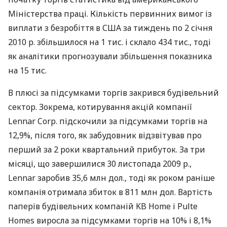
Міністерства праці. Кількість первинних вимог із
виплати з безробіття в США за тиждень по 2 січня
2010 р. збільшилося на 1 тис. і склало 434 тис., тоді
як аналітики прогнозували збільшення показника
на 15 тис.
В плюсі за підсумками торгів закрився будівельний
сектор. Зокрема, котирування акцій компанії
Lennar Corp. підскочили за підсумками торгів на
12,9%, після того, як забудовник відзвітував про
перший за 2 роки квартальний прибуток. За три
місяці, що завершилися 30 листопада 2009 р.,
Lennar заробив 35,6 млн дол., тоді як роком раніше
компанія отримала збиток в 811 млн дол. Вартість
паперів будівельних компаній KB Home і Pulte
Homes виросла за підсумками торгів на 10% і 8,1%